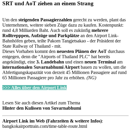
SRT und AoT ziehen an einem Strang
Um den
steigenden Passagierzahlen
gerecht zu werden, plant das
Unternehmen, weitere sieben Züge dazu zu kaufen. Kostenpunkt:
rund 4,8 Milliarden Baht. Auch soll es zukünfig
mehrere
Rolltrepppen, Aufzüge und Parkplätze
an den Airport Link-
Bahnhöfen geben, teilte Pakorn Tangjetsakao - der Präsident der
State Railway of Thailand - mit.
Dieses Vorhaben kommt den
neuesten Plänen der AoT
durchaus
entgegen, denn die "Airports of Thailand PLC" hat bereits
angekündigt, eine
3. Landebahn
und einen
neuen Terminal
am
internationalen Suvarnabhumi Airport
bauen zu wollen, um die
Abfertigungskapazität von derzeit 45 Millionen Passagiere auf rund
65 Millionen Passagiere pro Jahr zu erhöhen.
(NG)
>>> Alles über den Airport Link
Lesen Sie auch diesen Artikel zum Thema
Hinter den Kulissen von Suvarnabhumi
Airport Link im Web (Fahrzeiten & weitere Infos)
:
bangkokairporttrain.com/time-table-route.html