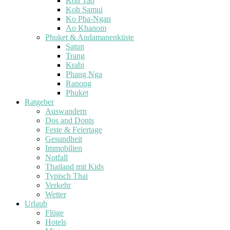
Koh Tao
Koh Samui
Ko Pha-Ngan
Ao Khanom
Phuket & Andamanenküste
Satun
Trang
Krabi
Phang Nga
Ranong
Phuket
Ratgeber
Auswandern
Dos and Donts
Feste & Feiertage
Gesundheit
Immobilien
Notfall
Thailand mit Kids
Typisch Thai
Verkehr
Wetter
Urlaub
Flüge
Hotels