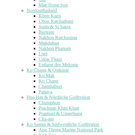
Mae Hong Son
Nordostthailand
Khon Kaen
Ubon Ratchathani
Surin & Si Saket
Buriram
Nakhon Ratchasima
Mukdahan
Nakhon Phanom
Loei
Udon Thani
Entlang des Mekong
Ko Chang & Ostküste
Ko Mak
Ko Chang
Chanthaburi
Pattaya
Hua Hin & Nördliche Golfregion
Chumphon
Prachuap Khiri Khan
Pranburi & Umgebung
Cha-am
Ko Samui & Südwestliche Golfregion
Ang Thong Marine National Park