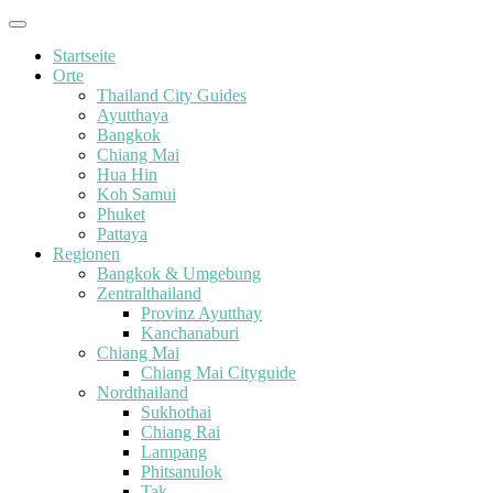
Startseite
Orte
Thailand City Guides
Ayutthaya
Bangkok
Chiang Mai
Hua Hin
Koh Samui
Phuket
Pattaya
Regionen
Bangkok & Umgebung
Zentralthailand
Provinz Ayutthay
Kanchanaburi
Chiang Mai
Chiang Mai Cityguide
Nordthailand
Sukhothai
Chiang Rai
Lampang
Phitsanulok
Tak