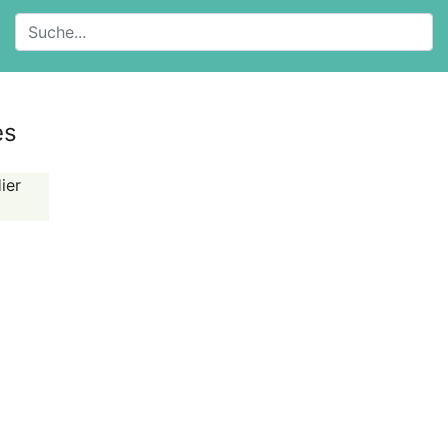
es
ier