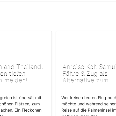
land Thailand:
Anreise Koh Samui
en tiefen
Fähre & Zug als
n meiden!
Alternative zum F
greich ist übersät mit
Wer keinen teuren Flug buc
chönen Plätzen, zum
möchte und während seiner
achen. Ein Fleckchen
Reise auf die Palmeninsel i