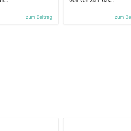
lte…
Golf von Siam das…
zum Beitrag
zum Be