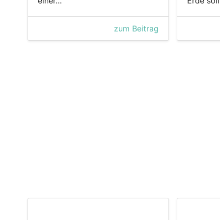
einer…
Erde sol
zum Beitrag