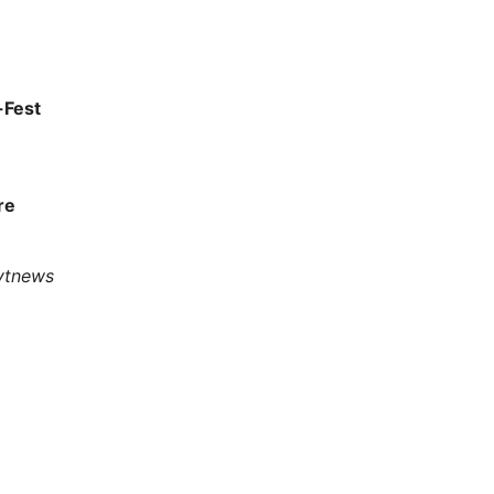
-Fest
re
uytnews