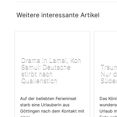
Weitere interessante Artikel
Drama in Lamai, Koh
Samui: Deutsche
Traum
stirbt nach
Nur d
Quallenstich
Süde
Auf der beliebten Ferieninsel
Das Köni
starb eine Urlauberin aus
wunders
Göttingen nach dem Kontakt mit
Urlaub m