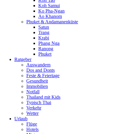
Koh Tao
Koh Samui
Ko Pha-Ngan
Ao Khanom
Phuket & Andamanenküste
Satun
Trang
Krabi
Phang Nga
Ranong
Phuket
Ratgeber
Auswandern
Dos and Donts
Feste & Feiertage
Gesundheit
Immobilien
Notfall
Thailand mit Kids
Typisch Thai
Verkehr
Wetter
Urlaub
Flüge
Hotels