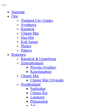
Startseite
Orte
Thailand City Guides
Ayutthaya
Bangkok
Chiang Mai
Hua Hin
Koh Samui
Phuket
Pattaya
Regionen
Bangkok & Umgebung
Zentralthailand
Provinz Ayutthay
Kanchanaburi
Chiang Mai
Chiang Mai Cityguide
Nordthailand
Sukhothai
Chiang Rai
Lampang
Phitsanulok
Tak