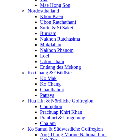
Mae Hong Son
Nordostthailand
Khon Kaen
Ubon Ratchathani
Surin & Si Saket
Buriram
Nakhon Ratchasima
Mukdahan
Nakhon Phanom
Loei
Udon Thani
Entlang des Mekong
Ko Chang & Ostküste
Ko Mak
Ko Chang
Chanthaburi
Pattaya
Hua Hin & Nördliche Golfregion
Chumphon
Prachuap Khiri Khan
Pranburi & Umgebung
Cha-am
Ko Samui & Südwestliche Golfregion
Ang Thong Marine National Park