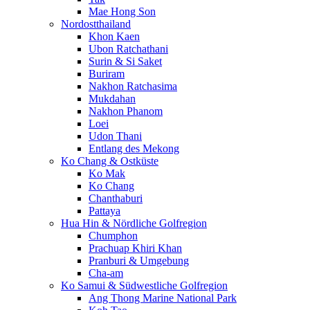
Mae Hong Son
Nordostthailand
Khon Kaen
Ubon Ratchathani
Surin & Si Saket
Buriram
Nakhon Ratchasima
Mukdahan
Nakhon Phanom
Loei
Udon Thani
Entlang des Mekong
Ko Chang & Ostküste
Ko Mak
Ko Chang
Chanthaburi
Pattaya
Hua Hin & Nördliche Golfregion
Chumphon
Prachuap Khiri Khan
Pranburi & Umgebung
Cha-am
Ko Samui & Südwestliche Golfregion
Ang Thong Marine National Park