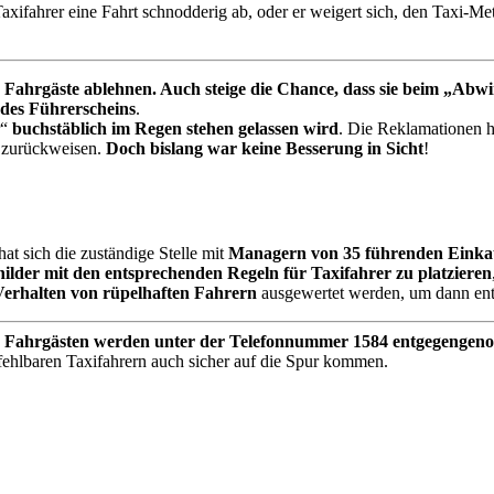
axifahrer eine Fahrt schnodderig ab, oder er weigert sich, den Taxi-Met
 Fahrgäste ablehnen. Auch steige die Chance, dass sie beim „Abw
 des Führerscheins
.
r“
buchstäblich im Regen stehen gelassen wird
. Die Reklamationen h
r zurückweisen.
Doch bislang war keine Besserung in Sicht
!
hat sich die zuständige Stelle mit
Managern von 35 führenden Einkauf
lder mit den entsprechenden Regeln für Taxifahrer zu platzieren
erhalten von rüpelhaften Fahrern
ausgewertet werden, um dann en
 Fahrgästen werden unter der Telefonnummer 1584 entgegenge
fehlbaren Taxifahrern auch sicher auf die Spur kommen.