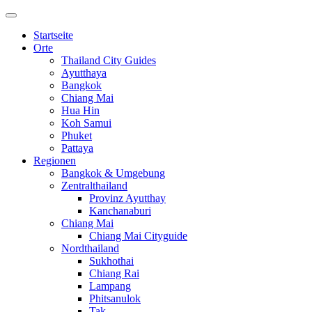
Startseite
Orte
Thailand City Guides
Ayutthaya
Bangkok
Chiang Mai
Hua Hin
Koh Samui
Phuket
Pattaya
Regionen
Bangkok & Umgebung
Zentralthailand
Provinz Ayutthay
Kanchanaburi
Chiang Mai
Chiang Mai Cityguide
Nordthailand
Sukhothai
Chiang Rai
Lampang
Phitsanulok
Tak