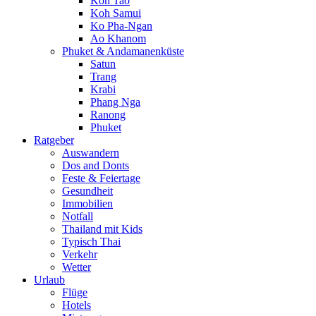
Koh Tao
Koh Samui
Ko Pha-Ngan
Ao Khanom
Phuket & Andamanenküste
Satun
Trang
Krabi
Phang Nga
Ranong
Phuket
Ratgeber
Auswandern
Dos and Donts
Feste & Feiertage
Gesundheit
Immobilien
Notfall
Thailand mit Kids
Typisch Thai
Verkehr
Wetter
Urlaub
Flüge
Hotels