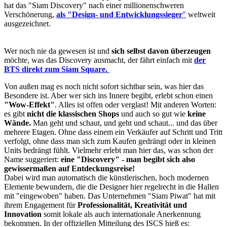
hat das "Siam Discovery" nach einer millionenschweren
Verschönerung,
als
"Design- und Entwicklungssieger
"
weltweit
ausgezeichnet.
Wer noch nie da gewesen ist und
sich selbst davon überzeugen
möchte, was das Discovery ausmacht, der fährt einfach mit
der
BTS
direkt zum Siam Square.
Von außen mag es noch nicht sofort sichtbar sein, was hier das
Besondere ist. Aber wer sich ins Innere begibt, erlebt schon einen
"Wow-Effekt"
. Alles ist offen oder verglast! Mit anderen Worten:
es gibt
nicht die klassischen Shops
und auch so gut wie
keine
Wände.
Man geht und schaut, und geht und schaut... und das über
mehrere Etagen. Ohne dass einem ein Verkäufer auf Schritt und Tritt
verfolgt, ohne dass man sich zum Kaufen gedrängt oder in kleinen
Units bedrängt fühlt. Vielmehr erlebt man hier das, was schon der
Name suggeriert:
eine "Discovery" - man begibt sich also
gewissermaßen auf Entdeckungsreise!
Dabei wird man automatisch die künstlerischen, hoch modernen
Elemente bewundern, die die Designer hier regelrecht in die Hallen
mit "eingewoben" haben. Das Unternehmen "Siam Piwat" hat mit
ihrem Engagement für
Professionalität, Kreativität und
Innovation
somit lokale als auch internationale Anerkennung
bekommen. In der offiziellen Mitteilung des ISCS hieß es: