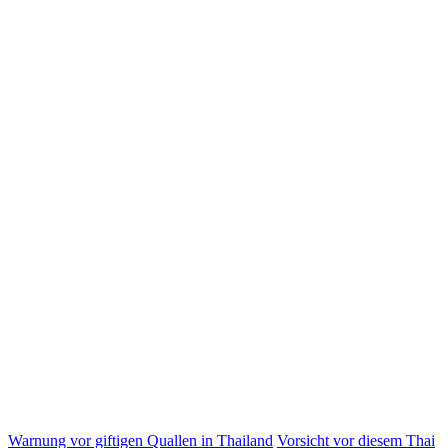
Warnung vor giftigen Quallen in Thailand
Vorsicht vor diesem Thai