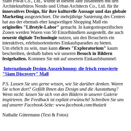
Siam Piwat Co., Ltd., wurde in diesem Jahr zusammen mit den
Architekturbüros Nendo und Urban Architects Co., Ltd. für ihr
innovatives Design, für ihre kulturelle Aussage und das globale
Marketing
ausgezeichnet. Die mehrjährige Sanierung des Centers
hat aus der ehemals eher langweiligen Shopping Mall ein
originelles "Lifestyle-Labor"
gemacht. In kategoriespezifischen
Zonen werden Waren von 50 Einzelhändlern ausgestellt, die auch
neueste digitale Technologie
nutzen, um den Besuchern ein
interaktives, erlebnisorientiertes Einkaufsparadies zu bieten.
Um ehrlich zu sein, man kann
dieses "Exploratorium"
kaum
beschreiben, deshalb haben wir unseren
Besuch in Bildern
festgehalten.
Kommen Sie mit auf unserem Einkaufsbummel:
Internationale Design-Auszeichnung: die frisch renovierte
"Siam Discovery" Mall
P.S. Lassen Sie uns gerne wissen, wie Sie darüber denken. Waren
Sie schon dort? Gefällt Ihnen das Design und die Ausstattung?
Wenn nicht: lassen Sie sich von den Bildern in unserer Galerie
inspirieren. Ihr Feedback ist explizit erwünscht! Schreiben Sie uns
auf unserer Facebook-Seite: www.facebook.com/thaizeit
Nathalie Gütermann (Text & Fotos)