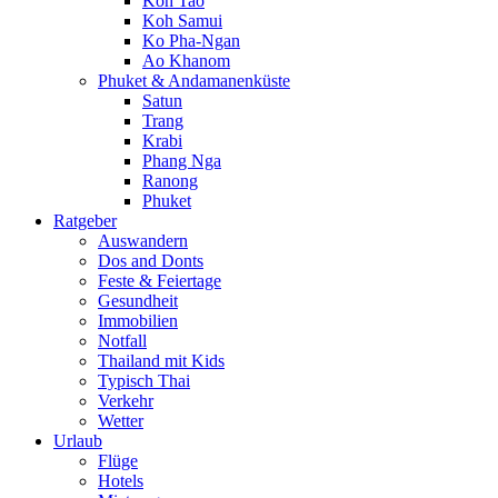
Koh Tao
Koh Samui
Ko Pha-Ngan
Ao Khanom
Phuket & Andamanenküste
Satun
Trang
Krabi
Phang Nga
Ranong
Phuket
Ratgeber
Auswandern
Dos and Donts
Feste & Feiertage
Gesundheit
Immobilien
Notfall
Thailand mit Kids
Typisch Thai
Verkehr
Wetter
Urlaub
Flüge
Hotels