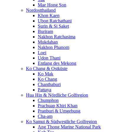
Mae Hong Son
Nordostthailand
Khon Kaen
Ubon Ratchathani
Surin & Si Saket
Buriram
Nakhon Ratchasima
Mukdahan
Nakhon Phanom
Loei
Udon Thani
Entlang des Mekong
Ko Chang & Ostküste
Ko Mak
Ko Chang
Chanthaburi
Pattaya
Hua Hin & Nördliche Golfregion
Chumphon
Prachuap Khiri Khan
Pranburi & Umgebung
Cha-am
Ko Samui & Südwestliche Golfregion
Ang Thong Marine National Park