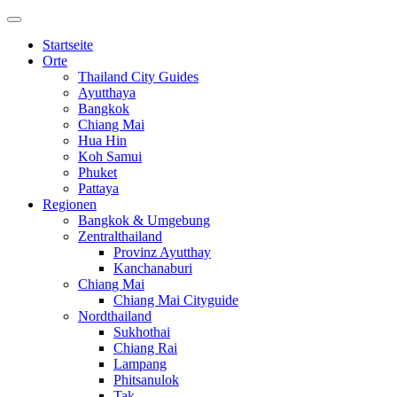
Startseite
Orte
Thailand City Guides
Ayutthaya
Bangkok
Chiang Mai
Hua Hin
Koh Samui
Phuket
Pattaya
Regionen
Bangkok & Umgebung
Zentralthailand
Provinz Ayutthay
Kanchanaburi
Chiang Mai
Chiang Mai Cityguide
Nordthailand
Sukhothai
Chiang Rai
Lampang
Phitsanulok
Tak