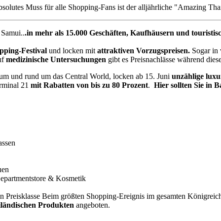
solutes Muss für alle Shopping-Fans ist der alljährliche "Amazing Tha
 Samui..
.in mehr als 15.000 Geschäften, Kaufhäusern und touristi
pping-Festival
und locken mit
attraktiven Vorzugspreisen.
Sogar in
uf
medizinische Untersuchungen
gibt es Preisnachlässe während diese
um und rund um das Central World, locken ab 15. Juni
unzählige lux
erminal 21
mit Rabatten von bis zu 80 Prozent
.
Hier sollten Sie in
assen
uen
partmentstore & Kosmetik
n Preisklasse Beim größten Sh
opping-Ereignis im gesamten Königreic
ailändischen Produkten
angeboten.