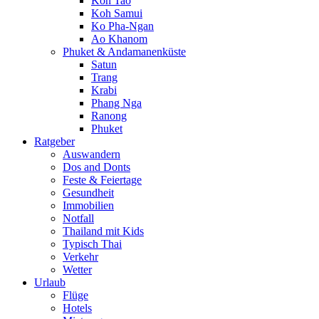
Koh Tao
Koh Samui
Ko Pha-Ngan
Ao Khanom
Phuket & Andamanenküste
Satun
Trang
Krabi
Phang Nga
Ranong
Phuket
Ratgeber
Auswandern
Dos and Donts
Feste & Feiertage
Gesundheit
Immobilien
Notfall
Thailand mit Kids
Typisch Thai
Verkehr
Wetter
Urlaub
Flüge
Hotels