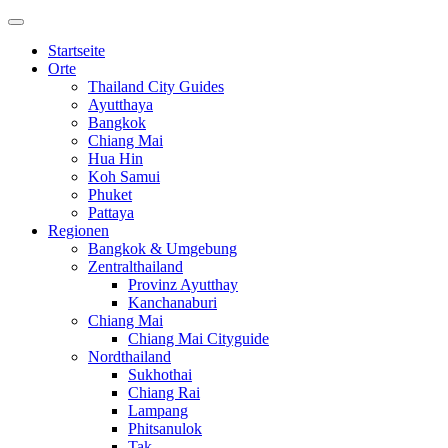
Startseite
Orte
Thailand City Guides
Ayutthaya
Bangkok
Chiang Mai
Hua Hin
Koh Samui
Phuket
Pattaya
Regionen
Bangkok & Umgebung
Zentralthailand
Provinz Ayutthay
Kanchanaburi
Chiang Mai
Chiang Mai Cityguide
Nordthailand
Sukhothai
Chiang Rai
Lampang
Phitsanulok
Tak