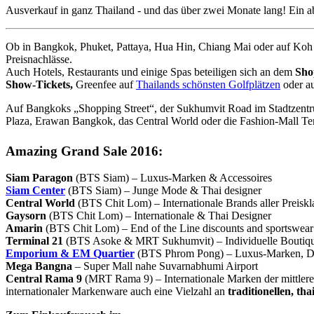
Ausverkauf in ganz Thailand - und das über zwei Monate lang! Ein ab
Ob in Bangkok, Phuket, Pattaya, Hua Hin, Chiang Mai oder auf Koh
Preisnachlässe.
Auch Hotels, Restaurants und einige Spas beteiligen sich an dem
Sho
Show-Tickets,
Greenfee auf
Thailands schönsten Golfplätzen
oder a
Auf Bangkoks „Shopping Street“, der Sukhumvit Road im Stadtzentr
Plaza, Erawan Bangkok, das Central World oder die Fashion-Mall T
Amazing Grand Sale 2016:
Siam Paragon
(BTS Siam) – Luxus-Marken & Accessoires
Siam Center
(BTS Siam) – Junge Mode & Thai designer
Central World
(BTS Chit Lom) – Internationale Brands aller Preiskl
Gaysorn
(BTS Chit Lom) – Internationale & Thai Designer
Amarin
(BTS Chit Lom) – End of the Line discounts and sportswear
Terminal 21
(BTS Asoke & MRT Sukhumvit) – Individuelle Boutiq
Emporium & EM Quartier
(BTS Phrom Pong) – Luxus-Marken, De
Mega Bangna
– Super Mall nahe Suvarnabhumi Airport
Central Rama 9
(MRT Rama 9) – Internationale Marken der mittlere
internationaler Markenware auch eine Vielzahl an
traditionellen, th