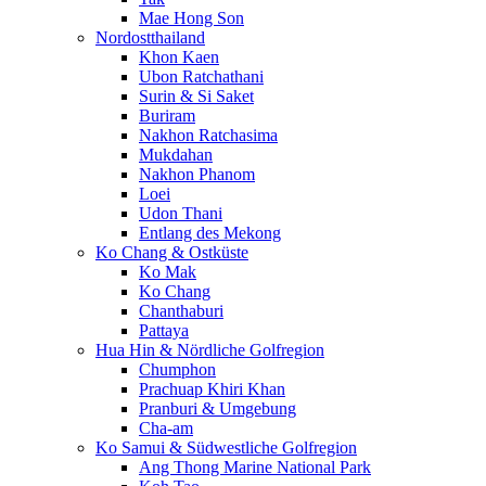
Mae Hong Son
Nordostthailand
Khon Kaen
Ubon Ratchathani
Surin & Si Saket
Buriram
Nakhon Ratchasima
Mukdahan
Nakhon Phanom
Loei
Udon Thani
Entlang des Mekong
Ko Chang & Ostküste
Ko Mak
Ko Chang
Chanthaburi
Pattaya
Hua Hin & Nördliche Golfregion
Chumphon
Prachuap Khiri Khan
Pranburi & Umgebung
Cha-am
Ko Samui & Südwestliche Golfregion
Ang Thong Marine National Park