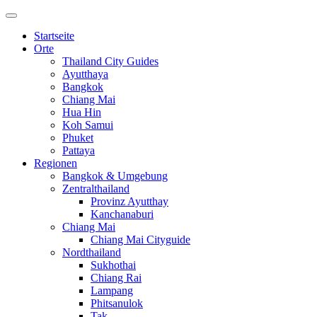
Startseite
Orte
Thailand City Guides
Ayutthaya
Bangkok
Chiang Mai
Hua Hin
Koh Samui
Phuket
Pattaya
Regionen
Bangkok & Umgebung
Zentralthailand
Provinz Ayutthay
Kanchanaburi
Chiang Mai
Chiang Mai Cityguide
Nordthailand
Sukhothai
Chiang Rai
Lampang
Phitsanulok
Tak