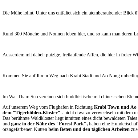
Die Mühe lohnt. Unter uns entfaltet sich ein atemberaubender Blick üb
Rund 300 Mönche und Nonnen leben hier, und so kann man deren Le
Ausserdem mit dabei: putzige, freilaufende Affen, die hier in freier W
Kommen Sie auf Ihrem Weg nach Krabi Stadt und Ao Nang unbedingt h
Im Wat Tham Sua vereinen sich buddhistische mit chinesischen Elemen
Auf unserem Weg vom Flughafen in Richtung
Krabi Town und Ao
dem
"Tigerhöhlen-Kloster"
- nicht etwa zu verwechseln mit dem um
Das berühmte Waldkloster liegt inmitten eines dicht bewaldeten Tale
und
ganz in der Nähe des "Forest Park",
haben eine Hundertschaft
orangefarbenen Kutten
beim Beten und den täglichen Arbeiten
zus