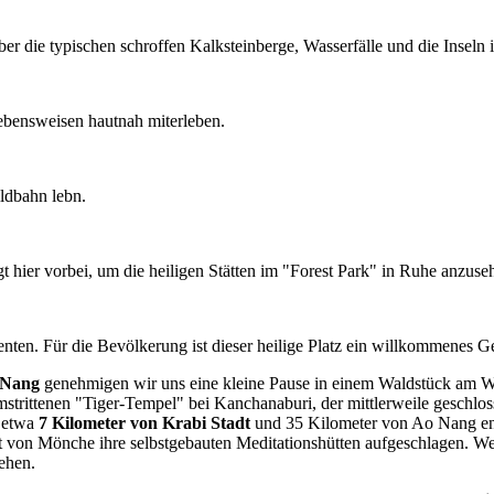
er die typischen schroffen Kalksteinberge, Wasserfälle und die Inseln 
bensweisen hautnah miterleben.
ildbahn lebn.
ier vorbei, um die heiligen Stätten im "Forest Park" in Ruhe anzuse
ten. Für die Bevölkerung ist dieser heilige Platz ein willkommenes G
 Nang
genehmigen wir uns eine kleine Pause in einem Waldstück am 
strittenen "Tiger-Tempel" bei Kanchanaburi, der mittlerweile geschlo
s etwa
7 Kilometer von Krabi Stadt
und 35 Kilometer von Ao Nang ent
 von Mönche ihre selbstgebauten Meditationshütten aufgeschlagen. We
ehen.