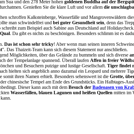
Tham Sua und den 278 Meter hohen
goldenen Buddha auf der Bergspi
urchatmen. Genießen Sie die klare Luft und vor allem
die
unschlagba
chen schroffe
n Kalksteinberge, Wasserfälle und Mangrovenwäldern die
sollte man schwindelfrei und
bei guter Gesundheit sein
, denn das Trep
So schreibt zum Beispiel auch Sabine aus Deutschland auf Holidaycheck
 Qual
. Da gibt es nichts zu beschönigen. Besonders schlimm ist es dadu
en.
Das ist schon sehr tricky
! Aber wenn man seinen inneren Schweine
t
". Das Thaizeit-Team kann sich diesem Statement nur anschließen.
gend Möglichkeiten, über das Gelände zu bummeln und sich diverse
an
such der Tempelanlage spannend. Überall laufen
Affen in freier W
ildb
önchen und Besuchern putzige und lustige Gesellschaft.
Tiger findet
ach hielten sich angeblich anno dazumal ein Leopard und mehrere Tige
ie somit ihren Namen erhielt. Besonders sehenswert ist die
Grotte, übe
 der chinesische Tempel am Ende des Grundstücks. Ein Halbtages-Aus
unbedingt. Dieser kann auch mit dem
Besuch der
Badeoasen von Krab
eckten
Wasserfällen, blauen Lagunen und heißen Quellen
mitten im 
 kann.