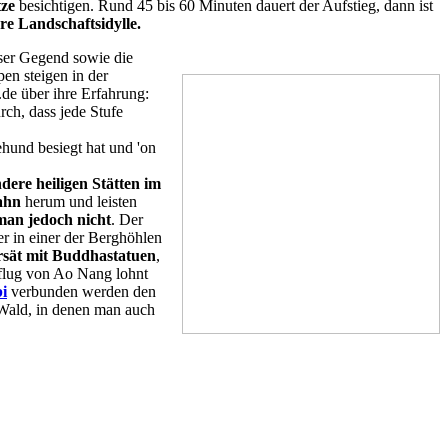
tze
besichtigen. Rund 45 bis 60 Minuten dauert der Aufstieg, dann ist
re Landschaftsidylle.
ser Gegend sowie die
pen steigen in der
.de über ihre Erfahrung:
rch, dass jede Stufe
hund besiegt hat und 'on
dere heiligen Stätten im
ahn
herum und leisten
 man jedoch nicht
. Der
r in einer der Berghöhlen
rsät mit Buddhastatuen
,
flug von Ao Nang lohnt
i
verbunden werden den
Wald, in denen man auch