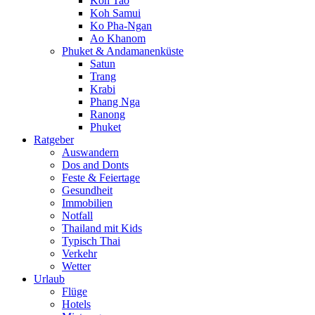
Koh Tao
Koh Samui
Ko Pha-Ngan
Ao Khanom
Phuket & Andamanenküste
Satun
Trang
Krabi
Phang Nga
Ranong
Phuket
Ratgeber
Auswandern
Dos and Donts
Feste & Feiertage
Gesundheit
Immobilien
Notfall
Thailand mit Kids
Typisch Thai
Verkehr
Wetter
Urlaub
Flüge
Hotels