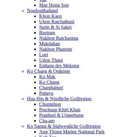
Mae Hong Son
Nordostthailand
Khon Kaen
Ubon Ratchathani
Surin & Si Saket
Buriram
Nakhon Ratchasima
Mukdahan
Nakhon Phanom
Loei
Udon Thani
Entlang des Mekong
Ko Chang & Ostküste
Ko Mak
Ko Chang
Chanthaburi
Pattaya
Hua Hin & Nördliche Golfregion
Chumphon
Prachuap Khiri Khan
Pranburi & Umgebung
Cha-am
Ko Samui & Südwestliche Golfregion
Ang Thong Marine National Park