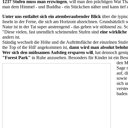
1237 Stufen muss man erzwingen
, will man den prächtigen Wat 
man dem Himmel - und Buddha - ein Stückchen näher und kann tief d
Unter uns entfaltet sich ein atemberaubender Blick
über die typis
Inseln in der Ferne, die sich am Horizont abzeichnen. Grundsätzlich 
Natur ist in der Tat super anstrengend - das geben wir stöhnend zu. 
"Diese vielen, fast unendlich scheinenden Stufen sind
eine wirkliche
anders ist.
Ständig wechselt die Höhe und die Auftrittsfläche der einzelnen Stuf
the Top of the Hill' angekommen ist,
dann wird man absolut belohn
Wer sich den mühsamen Aufstieg ersparen will
, hat dennoch genü
"Forest Park"
in Ruhe anzusehen. Besonders für Kinder ist ein Be
den M
Sage n
auf, d
sowie
sich 
verst
baden