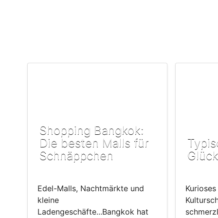
Shopping Bangkok:
Die besten Malls für
Typis
Schnäppchen
Glück
Edel-Malls, Nachtmärkte und
Kurioses
kleine
Kultursc
Ladengeschäfte...Bangkok hat
schmerzl