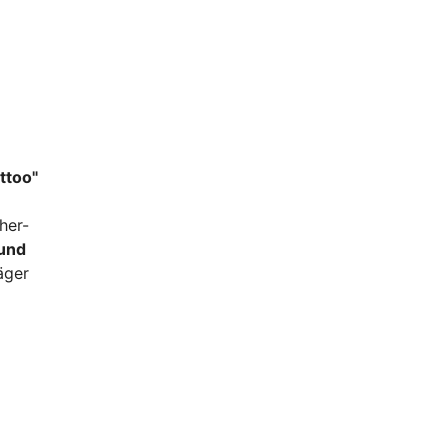
ttoo"
her-
 und
äger