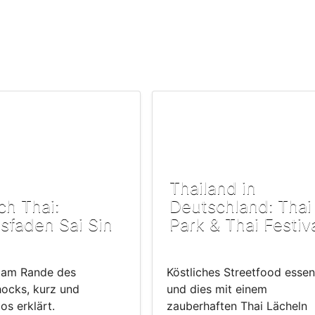
Thailand in
ch Thai:
Deutschland: Thai
sfaden Sai Sin
Park & Thai Festiv
 am Rande des
Köstliches Streetfood essen
hocks, kurz und
und dies mit einem
os erklärt.
zauberhaften Thai Lächeln