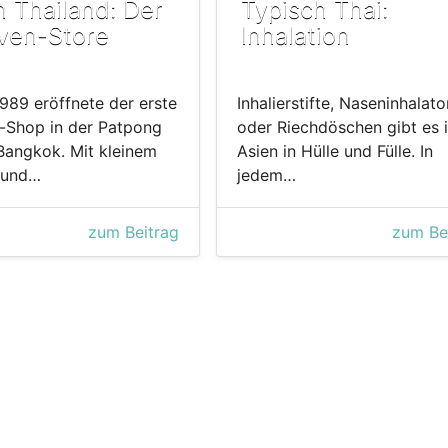
in Thailand: Der
Typisch Thai:
ven-Store
Inhalation
1989 eröffnete der erste
Inhalierstifte, Naseninhalat
-Shop in der Patpong
oder Riechdöschen gibt es 
Bangkok. Mit kleinem
Asien in Hülle und Fülle. In
 und…
jedem…
zum Beitrag
zum Be