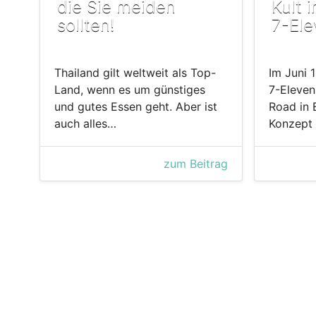
die Sie meiden
Kult 
sollten!
7-Ele
Thailand gilt weltweit als Top-
Im Juni 
Land, wenn es um günstiges
7-Eleven
und gutes Essen geht. Aber ist
Road in 
auch alles…
Konzept
zum Beitrag