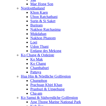
Mae Hong Son
Nordostthailand
Khon Kaen
Ubon Ratchathani
Surin & Si Saket
Buriram
Nakhon Ratchasima
Mukdahan
Nakhon Phanom
Loei
Udon Thani
Entlang des Mekong
Ko Chang & Ostküste
Ko Mak
Ko Chang
Chanthaburi
Pattaya
Hua Hin & Nördliche Golfregion
Chumphon
Prachuap Khiri Khan
Pranburi & Umgebung
Cha-am
Ko Samui & Südwestliche Golfregion
Ang Thong Marine National Park