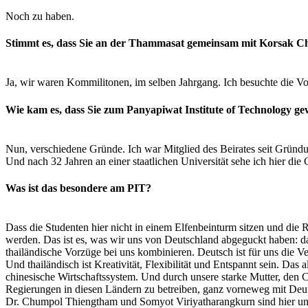
Noch zu haben.
Stimmt es, dass Sie an der Thammasat gemeinsam mit Korsak Ch
Ja, wir waren Kommilitonen, im selben Jahrgang. Ich besuchte die Vo
Wie kam es, dass Sie zum Panyapiwat Institute of Technology ge
Nun, verschiedene Gründe. Ich war Mitglied des Beirates seit Gründun
Und nach 32 Jahren an einer staatlichen Universität sehe ich hier di
Was ist das besondere am PIT?
Dass die Studenten hier nicht in einem Elfenbeinturm sitzen und die 
werden. Das ist es, was wir uns von Deutschland abgeguckt haben: da
thailändische Vorzüge bei uns kombinieren. Deutsch ist für uns die 
Und thailändisch ist Kreativität, Flexibilität und Entspannt sein. D
chinesische Wirtschaftssystem. Und durch unsere starke Mutter, den 
Regierungen in diesen Ländern zu betreiben, ganz vorneweg mit Deu
Dr. Chumpol Thiengtham und Somyot Viriyatharangkurn sind hier uns