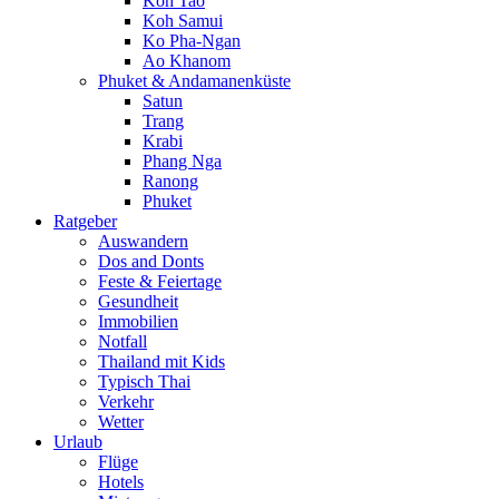
Koh Tao
Koh Samui
Ko Pha-Ngan
Ao Khanom
Phuket & Andamanenküste
Satun
Trang
Krabi
Phang Nga
Ranong
Phuket
Ratgeber
Auswandern
Dos and Donts
Feste & Feiertage
Gesundheit
Immobilien
Notfall
Thailand mit Kids
Typisch Thai
Verkehr
Wetter
Urlaub
Flüge
Hotels