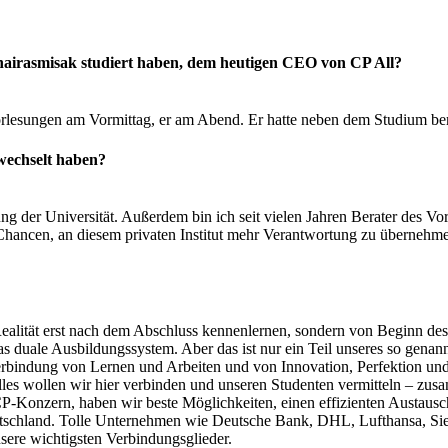
airasmisak studiert haben, dem heutigen CEO von CP All?
rlesungen am Vormittag, er am Abend. Er hatte neben dem Studium bere
wechselt haben?
g der Universität. Außerdem bin ich seit vielen Jahren Berater des Vo
e Chancen, an diesem privaten Institut mehr Verantwortung zu übernehmen
Realität erst nach dem Abschluss kennenlernen, sondern von Beginn des
s duale Ausbildungssystem. Aber das ist nur ein Teil unseres so gena
Verbindung von Lernen und Arbeiten und von Innovation, Perfektion und 
as alles wollen wir hier verbinden und unseren Studenten vermitteln – 
CP-Konzern, haben wir beste Möglichkeiten, einen effizienten Austausc
tschland. Tolle Unternehmen wie Deutsche Bank, DHL, Lufthansa, Sie
ere wichtigsten Verbindungsglieder.