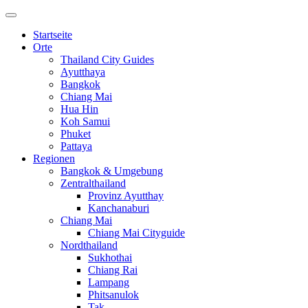
Startseite
Orte
Thailand City Guides
Ayutthaya
Bangkok
Chiang Mai
Hua Hin
Koh Samui
Phuket
Pattaya
Regionen
Bangkok & Umgebung
Zentralthailand
Provinz Ayutthay
Kanchanaburi
Chiang Mai
Chiang Mai Cityguide
Nordthailand
Sukhothai
Chiang Rai
Lampang
Phitsanulok
Tak