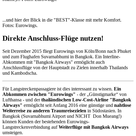
...und hier der Blick in die "BEST"-Klasse mit mehr Komfort.
Fotos: Eurowings.
Direkte Anschluss-Flüge nutzen!
Seit Dezember 2015 fliegt Eurowings von Köln/Bonn nach Phuket
und zum Flughafen Suvarnabhumi in Bangkok. Ein Interline-
Abkommen mit "Bangkok Airways" ermöglicht auch
Anschlussflüge von der Hauptstadt zu Zielen innerhalb Thailands
und Kambodscha.
Für Langstreckenpassagiere ist dies interessant zu wissen.
Ein
Abkommen zwischen "Eurowings"
- der „Günstigmarke“ von
Lufthansa - und der
thailändischen Low-Cost-Airline "Bangkok
Airways"
ermöglicht seit Anfang 2016 eine günstige und
nahtlose
Weiterreise zu anderen Traumreisezielen
in Südostasien. In
Bangkok (Suvarnabhumi Airport und NICHT Don Mueang!)
können Kunden der bestehenden Eurowings-
Langstreckenverbindung auf
Weiterflüge mit Bangkok Airways
umsteigen.