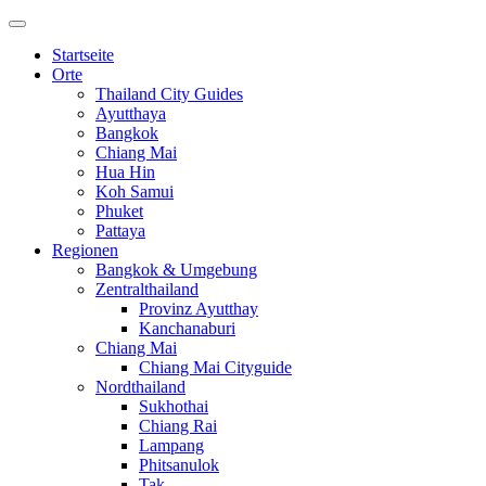
Startseite
Orte
Thailand City Guides
Ayutthaya
Bangkok
Chiang Mai
Hua Hin
Koh Samui
Phuket
Pattaya
Regionen
Bangkok & Umgebung
Zentralthailand
Provinz Ayutthay
Kanchanaburi
Chiang Mai
Chiang Mai Cityguide
Nordthailand
Sukhothai
Chiang Rai
Lampang
Phitsanulok
Tak