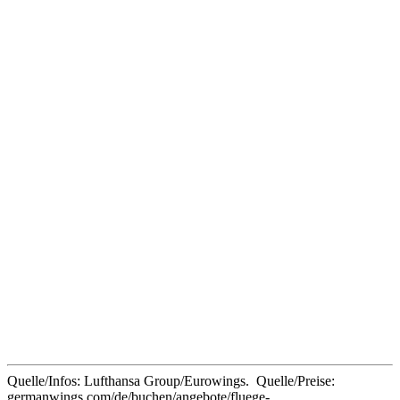
Quelle/Infos: Lufthansa Group/Eurowings. Quelle/Preise:
germanwings.com/de/buchen/angebote/fluege-