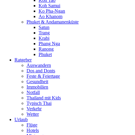
Koh Tao
Koh Samui
Ko Pha-Ngan
Ao Khanom
Phuket & Andamanenküste
Satun
Trang
Krabi
Phang Nga
Ranong
Phuket
Ratgeber
Auswandern
Dos and Donts
Feste & Feiertage
Gesundheit
Immobilien
Notfall
Thailand mit Kids
Typisch Thai
Verkehr
Wetter
Urlaub
Flüge
Hotels