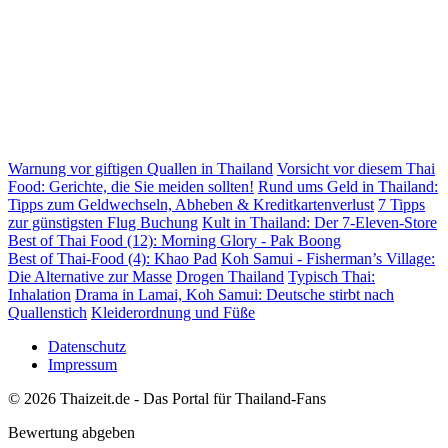
Warnung vor giftigen Quallen in Thailand
Vorsicht vor diesem Thai
Food: Gerichte, die Sie meiden sollten!
Rund ums Geld in Thailand:
Tipps zum Geldwechseln, Abheben & Kreditkartenverlust
7 Tipps
zur günstigsten Flug Buchung
Kult in Thailand: Der 7-Eleven-Store
Best of Thai Food (12): Morning Glory - Pak Boong
Best of Thai-Food (4): Khao Pad
Koh Samui - Fisherman’s Village:
Die Alternative zur Masse
Drogen Thailand
Typisch Thai:
Inhalation
Drama in Lamai, Koh Samui: Deutsche stirbt nach
Quallenstich
Kleiderordnung und Füße
Datenschutz
Impressum
© 2026 Thaizeit.de - Das Portal für Thailand-Fans
Bewertung abgeben