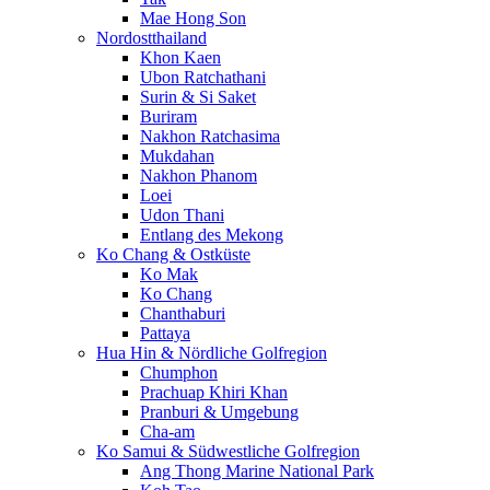
Mae Hong Son
Nordostthailand
Khon Kaen
Ubon Ratchathani
Surin & Si Saket
Buriram
Nakhon Ratchasima
Mukdahan
Nakhon Phanom
Loei
Udon Thani
Entlang des Mekong
Ko Chang & Ostküste
Ko Mak
Ko Chang
Chanthaburi
Pattaya
Hua Hin & Nördliche Golfregion
Chumphon
Prachuap Khiri Khan
Pranburi & Umgebung
Cha-am
Ko Samui & Südwestliche Golfregion
Ang Thong Marine National Park