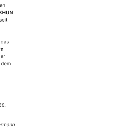
den
KHUN
seit
 das
rn
der
l dem
68.
termann