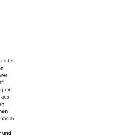
bindet
ad
 wer
t"
ag mit
 aus
en
hen
antisch
r und