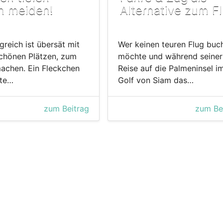
n meiden!
Alternative zum F
greich ist übersät mit
Wer keinen teuren Flug buc
chönen Plätzen, zum
möchte und während seiner
achen. Ein Fleckchen
Reise auf die Palmeninsel i
lte…
Golf von Siam das…
zum Beitrag
zum Be