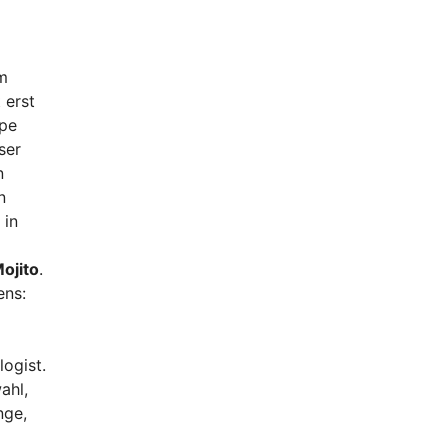
m
t erst
ppe
ser
n
n
 in
ojito
.
ens:
logist.
ahl,
nge,