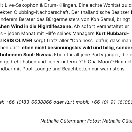
t Live-Saxophon & Drum-Klängen. Eine echte Wohltat zu 
rekten Clubbing-Nachbarschaft. Der thailändische Besitzer
anderem Berater des Bürgermeisters von Koh Samui, bringt 
chen Wind in die Nightlifeszene.
Ab sofort veranstaltet er
ons - jeden Monat mit Hilfe seines Managers
Kurt Hubbard-
J
KRIS OLIVER
sorgt trotz aller "Coolness" dafür, dass man
ehen darf:
eben
nicht besinnungslos wild und billig, sonde
gehobenem Soul-Niveau.
Eben für all jene Partygänger, die 
n gedreht haben und lieber unterm "Ch Cha Moon"-Himme
andbar mit Pool-Lounge und Beachbetten nur wärmstens
el: +66-(0)83-6638866 oder Kurt mobil: +66-(0)-91-16108
Nathalie Gütermann; Fotos: Nathalie Gü