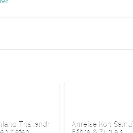
eben
land Thailand:
Anreise Koh Samui
en tiefen
Fähre & Zug als