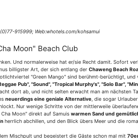
6-(0)77-915999; Web:whotels.com/kohsamui
Cha Moon" Beach Club
nken. Und normalerweise hat er/sie Recht damit. Sofort ver
us billigster Art, der sich entlang der
Chaweng Beach Ro
Rotlichtviertel "Green Mango" sind berühmt-berüchtigt, und
Reggae Pub", "Sound", "Tropical Murphy's", "Solo Bar", "Min
 Nacht dort ab, und nicht selten erwacht man am nächsten T
 es
neuerdings eine geniale Alternative
, die sogar Urlauber
ckt. Nur wenige Schritte von der mittlerweile überlaufen
a Cha Moon" direkt auf Samuis
warmen Sand und gemütlic
ln
herrlich abchillen, und den Blick übers Meer und die rom
dem Mischpult und begeistert die Gäste schon mal mit
70e