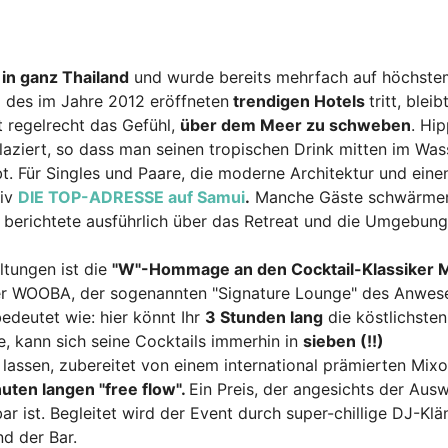
in ganz Thailand
und wurde bereits mehrfach auf höchste
 des im Jahre 2012 eröffneten
trendigen Hotels
tritt, bleib
 regelrecht das Gefühl,
über dem Meer zu schweben
. Hi
aziert, so dass man seinen tropischen Drink mitten im Was
t. Für Singles und Paare, die moderne Architektur und eine
tiv
DIE TOP-ADRESSE auf Samui
.
Manche Gäste schwärme
t berichtete ausführlich über das Retreat und die Umgebung
ltungen ist die
"W"-Hommage an den Cocktail-Klassiker M
 der WOOBA, der sogenannten "Signature Lounge" des Anwes
edeutet wie: hier könnt Ihr
3 Stunden lang
die köstlichsten
, kann sich seine Cocktails immerhin in
sieben (!!)
lassen, zubereitet von einem international prämierten Mixo
uten langen "free flow".
Ein Preis, der angesichts der Ausw
 ist. Begleitet wird der Event durch super-chillige DJ-Klä
nd der Bar.