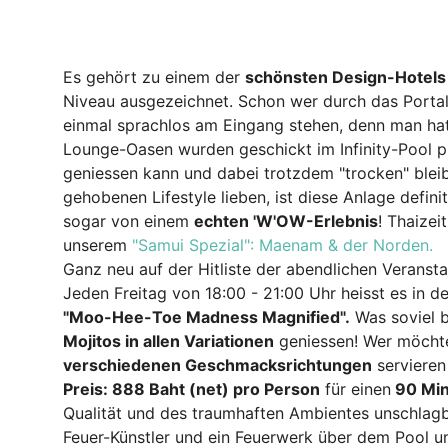
Es gehört zu einem der
schönsten Design-Hotels 
Niveau ausgezeichnet. Schon wer durch das Portal
einmal sprachlos am Eingang stehen, denn man hat
Lounge-Oasen wurden geschickt im Infinity-Pool pl
geniessen kann und dabei trotzdem "trocken" bleib
gehobenen Lifestyle lieben, ist diese Anlage defini
sogar von einem
echten 'W'OW-Erlebnis
! Thaizei
unserem
"Samui Spezial": Maenam & der Norden.
Ganz neu auf der Hitliste der abendlichen Veransta
Jeden Freitag von 18:00 - 21:00 Uhr heisst es in
"Moo-Hee-Toe Madness Magnified".
Was soviel b
Mojitos in allen Variationen
geniessen! Wer möchte
verschiedenen Geschmacksrichtungen
servieren 
Preis: 888 Baht (net) pro Person
für einen
90 Min
Qualität und des traumhaften Ambientes unschlagbar
Feuer-Künstler und ein Feuerwerk über dem Pool u