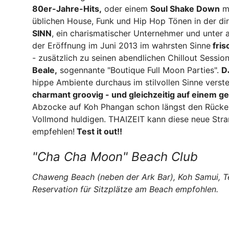
80er-Jahre-Hits,
oder einem
Soul Shake Down
mi
üblichen House, Funk und Hip Hop Tönen in der di
SINN
, ein charismatischer Unternehmer und unter 
der Eröffnung im Juni 2013 im wahrsten Sinne
fris
- zusätzlich zu seinen abendlichen Chillout Sessi
Beale,
sogennante "Boutique Full Moon Parties".
D
hippe Ambiente durchaus im stilvollen Sinne verst
charmant groovig - und gleichzeitig auf einem 
Abzocke auf Koh Phangan schon längst den Rücke
Vollmond huldigen. THAIZEIT kann diese neue Str
empfehlen!
Test it out!!
"Cha Cha Moon" Beach Club
Chaweng Beach (neben der Ark Bar), Koh Samui, T
Reservation für Sitzplätze am Beach empfohlen.