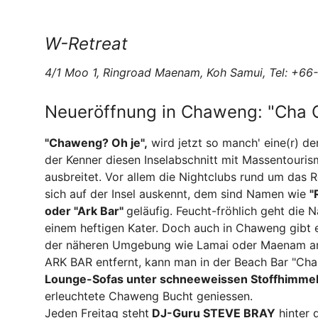
W-Retreat
4/1 Moo 1, Ringroad Maenam, Koh Samui, Tel: +6
Neueröffnung in Chaweng: "Cha 
"Chaweng? Oh je",
wird jetzt so manch' eine(r) de
der Kenner diesen Inselabschnitt mit Massentourism
ausbreitet. Vor allem die Nightclubs rund um das 
sich auf der Insel auskennt, dem sind Namen wie
"
oder "Ark Bar"
geläufig. Feucht-fröhlich geht die
einem heftigen Kater. Doch auch in Chaweng gibt
der näheren Umgebung wie Lamai oder Maenam anlo
ARK BAR entfernt, kann man in der Beach Bar "Ch
Lounge-Sofas unter schneeweissen Stoffhimme
erleuchtete Chaweng Bucht geniessen.
Jeden Freitag steht
DJ-Guru STEVE BRAY
hinter 