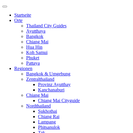
Startseite
Orte
Thailand City Guides
Ayutthaya
Bangkok
Chiang Mai
Hua Hin
Koh Samui
Phuket
Pattaya
Regionen
Bangkok & Umgebung
Zentralthailand
Provinz Ayutthay
Kanchanaburi
Chiang Mai
Chiang Mai Cityguide
Nordthailand
Sukhothai
Chiang Rai
Lampang
Phitsanulok
Tak