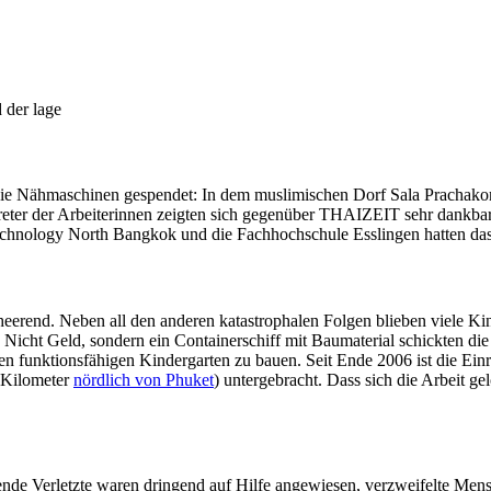
 der lage
 die Nähmaschinen gespendet: In dem muslimischen Dorf Sala Prachako
reter der Arbeiterinnen zeigten sich gegenüber THAIZEIT sehr dankba
echnology North Bangkok und die Fachhochschule Esslingen hatten da
rend. Neben all den anderen katastrophalen Folgen blieben viele Ki
t: Nicht Geld, sondern ein Containerschiff mit Baumaterial schickten die
nen funktionsfähigen Kindergarten zu bauen. Seit Ende 2006 ist die Ein
 Kilometer
nördlich von Phuket
) untergebracht. Dass sich die Arbeit ge
de Verletzte waren dringend auf Hilfe angewiesen, verzweifelte Mens