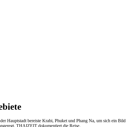
ebiete
s der Hauptstadt bereiste Krabi, Phuket und Phang Na, um sich ein Bi
angeregt, THAIZEIT dokumentiert die Reise.