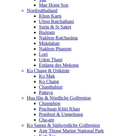
Mae Hong Son
Nordostthailand
Khon Kaen
Ubon Ratchathani
Surin & Si Saket
Buriram
Nakhon Ratchasima
Mukdahan
Nakhon Phanom
Loei
Udon Thani
Entlang des Mekong
Ko Chang & Ostküste
Ko Mak
Ko Chang
Chanthaburi
Pattaya
Hua Hin & Nördliche Golfregion
Chumphon
Prachuap Khiri Khan
Pranburi & Umgebung
Cha-am
Ko Samui & Südwestliche Golfregion
Ang Thong Marine National Park