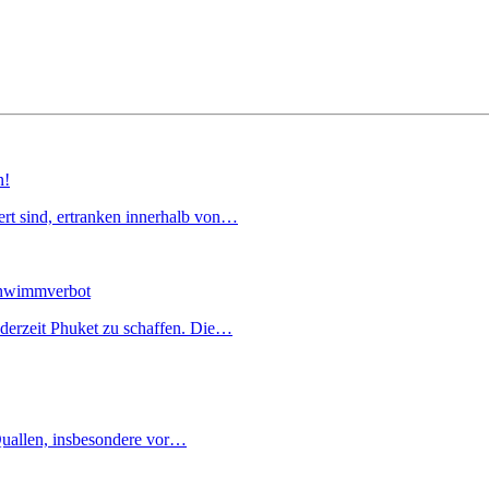
n!
iert sind, ertranken innerhalb von…
Schwimmverbot
derzeit Phuket zu schaffen. Die…
 Quallen, insbesondere vor…