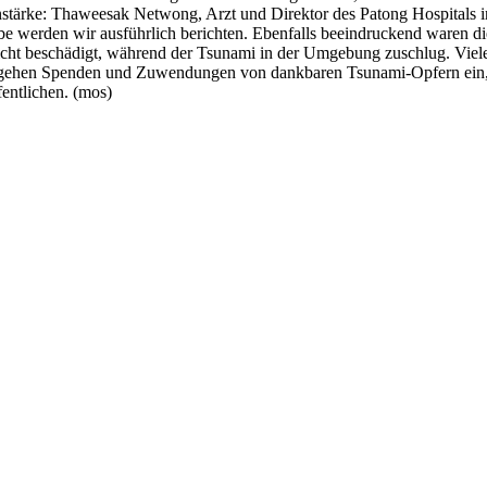
stärke: Thaweesak Netwong, Arzt und Direktor des Patong Hospitals in
gabe werden wir ausführlich berichten. Ebenfalls beeindruckend waren 
ht beschädigt, während der Tsunami in der Umgebung zuschlug. Viele 
 gehen Spenden und Zuwendungen von dankbaren Tsunami-Opfern ein, d
entlichen. (mos)