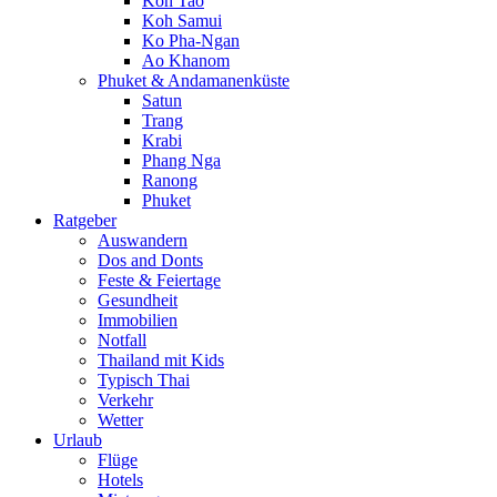
Koh Tao
Koh Samui
Ko Pha-Ngan
Ao Khanom
Phuket & Andamanenküste
Satun
Trang
Krabi
Phang Nga
Ranong
Phuket
Ratgeber
Auswandern
Dos and Donts
Feste & Feiertage
Gesundheit
Immobilien
Notfall
Thailand mit Kids
Typisch Thai
Verkehr
Wetter
Urlaub
Flüge
Hotels