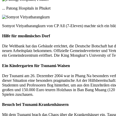
... Patong Hospitals in Phuket
Somyot Viriyatharangkurn von CP All (7-Eleven) machte sich ein bild
Hilfe für muslimisches Dorf
Die Weltbank hat das Gebäude errichtet, die Deutsche Botschaft hat
neuen Arbeitsplatz bekommen. Offizielle Gemeindevertreter und Vert
ein Gemeindezentrum eröffnet. Die King Mongkut‘s University of T
Ein Kindergarten für Tsunami-Waisen
Der Tsunami am 26. Dezember 2004 war in Phang Na besonders verhee
dieser Situation eine besonders pragmatische Art der Hilfsbereitschaf
Studenten und Professoren flog hinterher, um aus den Einzelteilen ei
großen und 150.000 Euro teuren Holzhaus in Ban Bang Muang (120
Spielen zuschauen.
Besuch bei Tsunami-Krankenhäusern
Mit dem Tsunami brach das Chaos über die Krankenhäuser ein. Tausen