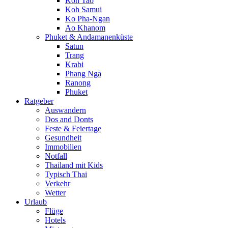
Koh Tao
Koh Samui
Ko Pha-Ngan
Ao Khanom
Phuket & Andamanenküste
Satun
Trang
Krabi
Phang Nga
Ranong
Phuket
Ratgeber
Auswandern
Dos and Donts
Feste & Feiertage
Gesundheit
Immobilien
Notfall
Thailand mit Kids
Typisch Thai
Verkehr
Wetter
Urlaub
Flüge
Hotels