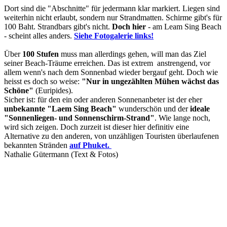
Dort sind die "Abschnitte" für jedermann klar markiert. Liegen sind
weiterhin nicht erlaubt, sondern nur Strandmatten. Schirme gibt's für
100 Baht. Strandbars gibt's nicht.
Doch hier
- am Leam Sing Beach
- scheint alles anders.
Siehe Fotogalerie links!
Über
100 Stufen
muss man allerdings gehen, will man das Ziel
seiner Beach-Träume erreichen. Das ist extrem anstrengend, vor
allem wenn's nach dem Sonnenbad wieder bergauf geht. Doch wie
heisst es doch so weise:
"Nur in ungezählten Mühen wächst das
Schöne"
(Euripides).
Sicher ist: für den ein oder anderen Sonnenanbeter ist der eher
unbekannte "Laem Sing Beach"
wunderschön und der
ideale
"Sonnenliegen- und Sonnenschirm-Strand"
. Wie lange noch,
wird sich zeigen. Doch zurzeit ist dieser hier definitiv eine
Alternative zu den anderen, von unzähligen Touristen überlaufenen
bekannten Stränden
auf Phuket.
Nathalie Gütermann (Text & Fotos)