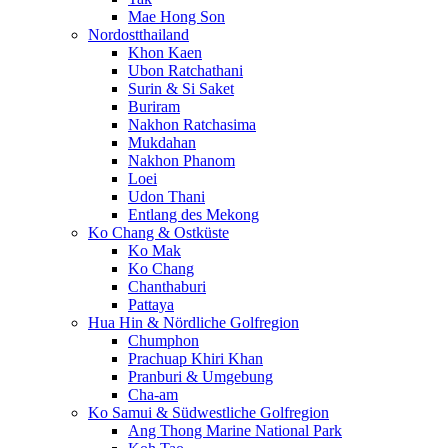
Mae Hong Son
Nordostthailand
Khon Kaen
Ubon Ratchathani
Surin & Si Saket
Buriram
Nakhon Ratchasima
Mukdahan
Nakhon Phanom
Loei
Udon Thani
Entlang des Mekong
Ko Chang & Ostküste
Ko Mak
Ko Chang
Chanthaburi
Pattaya
Hua Hin & Nördliche Golfregion
Chumphon
Prachuap Khiri Khan
Pranburi & Umgebung
Cha-am
Ko Samui & Südwestliche Golfregion
Ang Thong Marine National Park