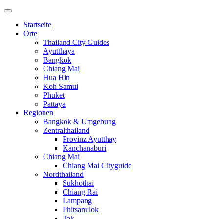
Startseite
Orte
Thailand City Guides
Ayutthaya
Bangkok
Chiang Mai
Hua Hin
Koh Samui
Phuket
Pattaya
Regionen
Bangkok & Umgebung
Zentralthailand
Provinz Ayutthay
Kanchanaburi
Chiang Mai
Chiang Mai Cityguide
Nordthailand
Sukhothai
Chiang Rai
Lampang
Phitsanulok
Tak