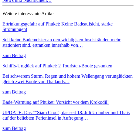
News und Nachrichten…
Weitere interessante Artikel
Ertrinkungsgefahr auf Phuket: Keine Badeaufsicht, starke
Strömungen!
Seit keine Bademeister an den wichtigsten Inselstränden mehr
stationiert sind, ertranken innerhalb von…
zum Beitrag
Schiffs-Unglück auf Phuket: 2 Touristen-Boote gesunken
Bei schwerem Sturm, Regen und hohem Wellengang verunglückten
gleich zwei Boote vor Thailands…
zum Beitrag
Bade-Warnung auf Phuket: Vorsicht vor dem Krokodil!
UPDATE: Das ""Siam Croc", das seit 18. Juli Urlauber und Thais
auf der beliebten Ferieninsel in Aufregung…
zum Beitrag