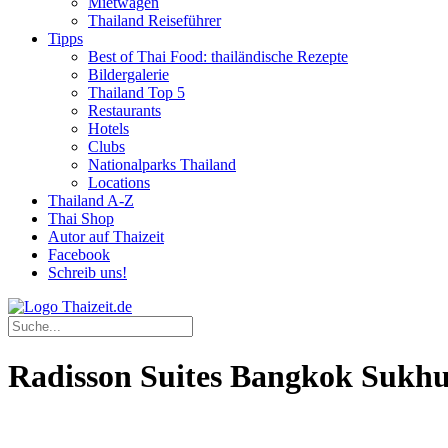
Mietwagen
Thailand Reiseführer
Tipps
Best of Thai Food: thailändische Rezepte
Bildergalerie
Thailand Top 5
Restaurants
Hotels
Clubs
Nationalparks Thailand
Locations
Thailand A-Z
Thai Shop
Autor auf Thaizeit
Facebook
Schreib uns!
Radisson Suites Bangkok Sukh