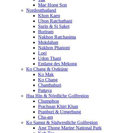
Mae Hong Son
Nordostthailand
Khon Kaen
Ubon Ratchathani
Surin & Si Saket
Buriram
Nakhon Ratchasima
Mukdahan
Nakhon Phanom
Loei
Udon Thani
Entlang des Mekong
Ko Chang & Ostküste
Ko Mak
Ko Chang
Chanthaburi
Pattaya
Hua Hin & Nördliche Golfregion
Chumphon
Prachuap Khiri Khan
Pranburi & Umgebung
Cha-am
Ko Samui & Südwestliche Golfregion
Ang Thong Marine National Park