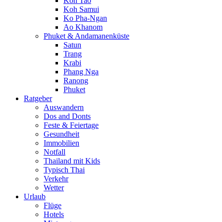
Koh Tao
Koh Samui
Ko Pha-Ngan
Ao Khanom
Phuket & Andamanenküste
Satun
Trang
Krabi
Phang Nga
Ranong
Phuket
Ratgeber
Auswandern
Dos and Donts
Feste & Feiertage
Gesundheit
Immobilien
Notfall
Thailand mit Kids
Typisch Thai
Verkehr
Wetter
Urlaub
Flüge
Hotels