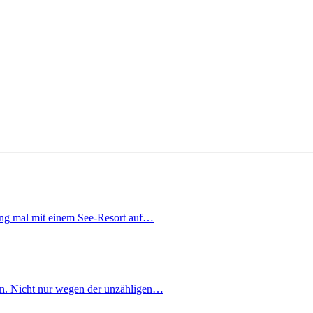
ng mal mit einem See-Resort auf…
en. Nicht nur wegen der unzähligen…