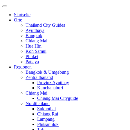
Startseite
Orte
Thailand City Guides
Ayutthaya
Bangkok
Chiang Mai
Hua Hin
Koh Samui
Phuket
Pattaya
Regionen
Bangkok & Umgebung
Zentralthailand
Provinz Ayutthay
Kanchanaburi
Chiang Mai
Chiang Mai Cityguide
Nordthailand
Sukhothai
Chiang Rai
Lampang
Phitsanulok
Tak