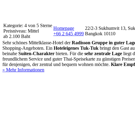
Kategorie: 4 von 5 Sterne
Homepage
22/2-3 Sukhumvit 13, Su
Preisniveau: Mittel
+66 2 645 4999
Bangkok 10110
ab 2.100 Baht
Sehr schönes Mittelklasse-Hotel der
Radisson Gruppe in guter Lag
Shopping-Angeboten. Ein
Hoteleigenes Tuk-Tuk
bringt den Gast a
beinahe
Suiten-Charakter
bieten. Für die
sehr zentrale Lage
liegt 
freundlichem Service und guter Thai-Speisekarte zu günstigen Preis
für denjenigen, der zentral und bequem wohnen möchte.
Klare Empfe
» Mehr Informationen