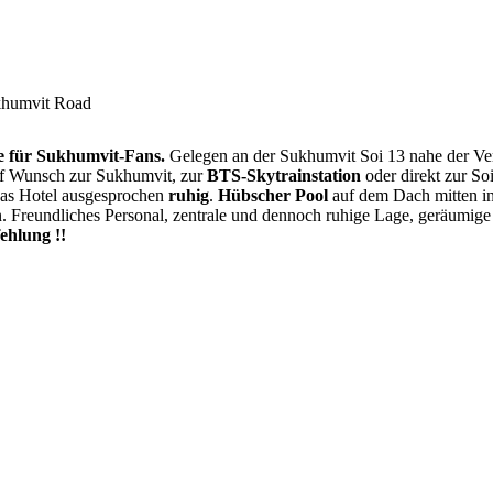
khumvit Road
e für Sukhumvit-Fans.
Gelegen an der Sukhumvit Soi 13 nahe der Ver
uf Wunsch zur Sukhumvit, zur
BTS-Skytrainstation
oder direkt zur So
das Hotel ausgesprochen
ruhig
.
Hübscher Pool
auf dem Dach mitten in
en. Freundliches Personal, zentrale und dennoch ruhige Lage, geräumi
hlung !!