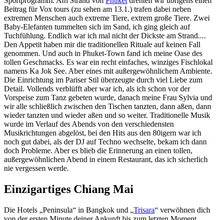
Sportprogramm. Am Strand von
Phuket
drehten wir übrigens einen
Beitrag für Vox tours (zu sehen am 13.1.) trafen dabei neben
extremen Menschen auch extreme Tiere, extrem große Tiere. Zwei
Baby-Elefanten tummelten sich im Sand, ich ging gleich auf
Tuchfühlung. Endlich war ich mal nicht der Dickste am Strand....
Den Appetit haben mir die traditionellen Rituale auf keinen Fall
genommen. Und auch in Phuket-Town fand ich meine Oase des
tollen Geschmacks. Es war ein recht einfaches, winziges Fischlokal
namens Ka Jok See. Aber eines mit außergewöhnlichem Ambiente.
Die Einrichtung im Pariser Stil überzeugte durch viel Liebe zum
Detail. Vollends verblüfft aber war ich, als ich schon vor der
Vorspeise zum Tanz gebeten wurde, danach meine Frau Sylvia und
wir alle schließlich zwischen den Tischen tanzten, dann aßen, dann
wieder tanzten und wieder aßen und so weiter. Traditionelle Musik
wurde im Verlauf des Abends von den verschiedensten
Musikrichtungen abgelöst, bei den Hits aus den 80igern war ich
noch gut dabei, als der DJ auf Techno wechselte, bekam ich dann
doch Probleme. Aber es blieb die Erinnerung an einen tollen,
außergewöhnlichen Abend in einem Restaurant, das ich sicherlich
nie vergessen werde.
Einzigartiges Chiang Mai
Die Hotels „Peninsula“ in Bangkok und „
Trisara
“ verwöhnen dich
von der ersten Minute deiner Ankunft bis zum letzten Moment