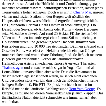
deiner Abreise. Asiatische Höflichkeit und Zurückhaltung, gepaart
mit einer bewundernswert unaufdringlichen Perfektion, lassen jedes
Touristenherz höher schlagen. Doch was wir in
Chiang Mai
, unserer
vierten und letzten Station, in den Bergen weit nördlich der
Hauptstadt erlebten, war schlicht und ergreifend unvergleichlich.
Das „Mandarin Oriental Dhara Dhevi“ ist wohl einzigartig. Ob
Design oder Service, ob Ambiente oder Kultur – diese Herberge
setzt Maßstäbe weltweit. Auf rund 25 Hektar Fläche stehen 144
Villen und Suiten im landestypischen Lanna-Stil mit prächtigen
Holzschnitzereien und geschwungenen Dächern. Inmitten von
Reisfeldern und rund 10 000 neu gepflanzten Bäumen entstand eine
Oase der Ruhe, wo selbst ein Hektiker wie ich ein paar Gänge
runterschaltete und wunderbare Erholung fand. So ließ ich meinem
ja bereits gut entspannten Körper die jahrhundertealten
Heilmethoden Asiens angedeihen, genoss Ayurveda-Therapien,
Thaimassagen
und versuchte mich sogar in Yoga. Calmund als
Lotus-Blüte – unvorstellbar, aber wahr. Dass die Restaurants in
dieser Hotelanlage sensationell waren, muss ich nicht erwähnen.
Und besonders stolz war ich, dass mich der Küchenchef in seine
heiligen Hallen ließ. Für RTL-Explosiv kochte ich mitten im
Reisfeld meine thailändische Lieblingssuppe
Tom Yam Goong
. Es
klappte, es musste bei diesen Voraussetzungen ja auch klappen. Das
thailändische Nationalgericht schmeckte wie immer scharf, aber
wunderbar.