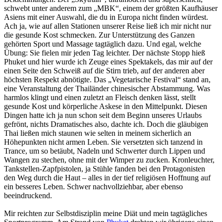
schwebt unter anderem zum „MBK“, einem der größten Kaufhäuser
Asiens mit einer Auswahl, die du in Europa nicht finden würdest.
Ach ja, wie auf allen Stationen unserer Reise ließ ich mir nicht nur
die gesunde Kost schmecken. Zur Unterstützung des Ganzen
gehörten Sport und Massage tagtäglich dazu. Und egal, welche
Übung: Sie fielen mir jeden Tag leichter. Der nächste Stopp hieß
Phuket und hier wurde ich Zeuge eines Spektakels, das mir auf der
einen Seite den Schweiß auf die Stirn trieb, auf der anderen aber
höchsten Respekt abnötigte. Das „Vegetarische Festival“ stand an,
eine Veranstaltung der Thailänder chinesischer Abstammung. Was
harmlos klingt und einen zuletzt an Fleisch denken lässt, stellt
gesunde Kost und körperliche Askese in den Mittelpunkt. Diesen
Dingen hatte ich ja nun schon seit dem Beginn unseres Urlaubs
gefrönt, nichts Dramatisches also, dachte ich. Doch die gläubigen
Thai ließen mich staunen wie selten in meinem sicherlich an
Höhepunkten nicht armen Leben. Sie versetzten sich tanzend in
Trance, um so betäubt, Nadeln und Schwerter durch Lippen und
Wangen zu stechen, ohne mit der Wimper zu zucken. Kronleuchter,
Tankstellen-Zapfpistolen, ja Stühle fanden bei den Protagonisten
den Weg durch die Haut – alles in der tief religiösen Hoffnung auf
ein besseres Leben. Schwer nachvollziehbar, aber ebenso
beeindruckend.
Mir reichten zur Selbstdisziplin meine Diät und mein tagtägliches