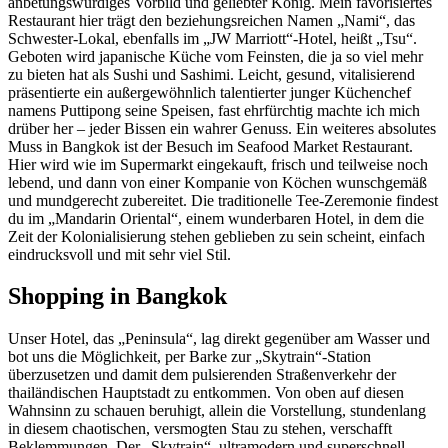
anbetungswürdiges Vorbild und geliebter König. Mein favorisiertes
Restaurant hier trägt den beziehungsreichen Namen „Nami“, das
Schwester-Lokal, ebenfalls im „JW Marriott“-Hotel, heißt „Tsu“.
Geboten wird japanische Küche vom Feinsten, die ja so viel mehr
zu bieten hat als Sushi und Sashimi. Leicht, gesund, vitalisierend
präsentierte ein außergewöhnlich talentierter junger Küchenchef
namens Puttipong seine Speisen, fast ehrfürchtig machte ich mich
drüber her – jeder Bissen ein wahrer Genuss. Ein weiteres absolutes
Muss in Bangkok ist der Besuch im Seafood Market Restaurant.
Hier wird wie im Supermarkt eingekauft, frisch und teilweise noch
lebend, und dann von einer Kompanie von Köchen wunschgemäß
und mundgerecht zubereitet. Die traditionelle Tee-Zeremonie findest
du im „Mandarin Oriental“, einem wunderbaren Hotel, in dem die
Zeit der Kolonialisierung stehen geblieben zu sein scheint, einfach
eindrucksvoll und mit sehr viel Stil.
Shopping in Bangkok
Unser Hotel, das „Peninsula“, lag direkt gegenüber am Wasser und
bot uns die Möglichkeit, per Barke zur „Skytrain“-Station
überzusetzen und damit dem pulsierenden Straßenverkehr der
thailändischen Hauptstadt zu entkommen. Von oben auf diesen
Wahnsinn zu schauen beruhigt, allein die Vorstellung, stundenlang
in diesem chaotischen, versmogten Stau zu stehen, verschafft
Beklemmungen. Der „Skytrain“, ultramodern und superschnell,