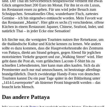
sind. Der Thai im Servicebereich beispielsweise verdient mit etwas
Glück umgerechnet 200 Euro im Monat. Für ihn ist es ein Luxus,
ins Restaurant essen zu gehen. Für uns wird jeder Besuch zum
Schnäppchen. Sensationelles Obst, wunderbarer Fisch, zartestes
Gemüse – ich bin nirgendwo enttäuscht worden. Mein Favorit war
das Restaurant „Mantra“. Hier gibt es sechs (!) verschiedene, offene
Küchen in einem Restaurant: Japaner, Chinese, Seafood, Inder, und
natürlich Thai – in jeder Ecke eine Sensation!
Ich fürchte nur, die wenigsten Touristen nutzen ihre Reisekasse, um
die thailändische Kultur und Küche kennen zu lernen. Wie anders
sollte es dazu kommen, dass die Hauptverkehrsstraße des Zentrums
von Pattaya, direkt am Strand gelegen, gegen Abend für jeglichen
motorisierten Verkehr gesperrt und zur „Walking Street“ wird. Hier
geht dann die Post ab, vom gefälschten Lacoste-T-Shirt bis zu
schnellen Liebesdiensten, hier kann man alles kaufen. Sich da als
Prominenter auch nur mal umzuschauen, ist heutzutage allerdings
brandgefährlich. Durch zweideutige Handy-Fotos von deutschen
Touristen kannst Du ein paar Tage später in der Bildzeitung unter
„1414-Leserreporter“ als lüsterner Promi hingestellt werden – das
braucht kein Mensch.
Das andere Pattaya