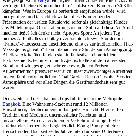
Wie gesagt: Auch
Pattya
hat ungleich mehr zu bieten. Eindrucksvoll
verfolgte ich einen Kampfabend im Thai-Boxen. Kinder ab 30 Kilo
kämpften. Was in Europa als barbarisch empfunden würde, wird
hier gepflegt und tatsächlich wirken diese Kinder bei der
Präsentation der uralten Rituale viel reifer als gleichaltrige Kinder
aus Mitteleuropa. Ob ich allerdings meinen Sohn auf diese Art Sport
machen ließe? Ich denke nicht. Apropos Sport: An jedem Tag
meines Aufenthaltes in Pattaya verbrachte ich zwei Stunden im
„Fairtex“-Fitnesscenter, anschließend ging es zur traditionellen Thai-
Massage ins „Health“-Land, danach eine Stunde zum Aquajogging.
All diese Aktivitäten fanden statt in fantastisch eingerichteten
Etablissements, technisch und hygienisch alle auf dem allerersten
Stand, und wie gesagt, zu sehr erschwinglichen Preisen.
Außerordentlich preiswert war auch unser zweiwöchiger Aufenthalt
in dem familienfreundlichen „Thai Garden Ressort“, wobei Service,
Atmosphäre und vor allen Dingen die Gastfreundschaft sehr gut
waren.
Der zweite Teil des Thailand-Trips führte uns in die Metropole
Bangkok
. Eine Wahnsinns-Stadt mit rund 12 Millionen
Einwohnern, atemberaubend in fast jeder Hinsicht. Hier treffen
Tradition und Moderne, unermesslicher Reichtum und
unvorstellbare Armut, nervtötender Verkehr und ruhige Idylle
aufeinander. Immer aber begleitet dich König Bumiphol, der
Herrscher der Thai, seit sechs Jahrzehnten für seine Untertanen