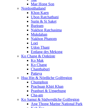
Mae Hong Son
Nordostthailand
Khon Kaen
Ubon Ratchathani
Surin & Si Saket
Buriram
Nakhon Ratchasima
Mukdahan
Nakhon Phanom
Loei
Udon Thani
Entlang des Mekong
Ko Chang & Ostküste
Ko Mak
Ko Chang
Chanthaburi
Pattaya
Hua Hin & Nördliche Golfregion
Chumphon
Prachuap Khiri Khan
Pranburi & Umgebung
Cha-am
Ko Samui & Südwestliche Golfregion
Ang Thong Marine National Park