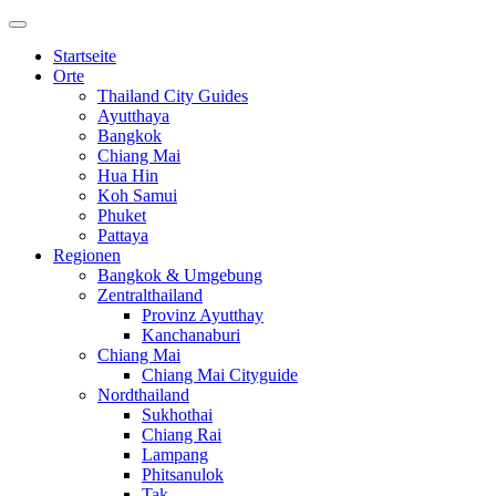
Startseite
Orte
Thailand City Guides
Ayutthaya
Bangkok
Chiang Mai
Hua Hin
Koh Samui
Phuket
Pattaya
Regionen
Bangkok & Umgebung
Zentralthailand
Provinz Ayutthay
Kanchanaburi
Chiang Mai
Chiang Mai Cityguide
Nordthailand
Sukhothai
Chiang Rai
Lampang
Phitsanulok
Tak