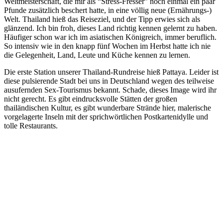
Weltmeisterschaft, die mir als “Stress-Fresser” noch einmal ein paar
Pfunde zusätzlich beschert hatte, in eine völlig neue (Ernährungs-)
Welt. Thailand hieß das Reiseziel, und der Tipp erwies sich als
glänzend. Ich bin froh, dieses Land richtig kennen gelernt zu haben.
Häufiger schon war ich im asiatischen Königreich, immer beruflich.
So intensiv wie in den knapp fünf Wochen im Herbst hatte ich nie
die Gelegenheit, Land, Leute und Küche kennen zu lernen.
Die erste Station unserer Thailand-Rundreise hieß Pattaya. Leider ist
diese pulsierende Stadt bei uns in Deutschland wegen des teilweise
ausufernden Sex-Tourismus bekannt. Schade, dieses Image wird ihr
nicht gerecht. Es gibt eindrucksvolle Stätten der großen
thailändischen Kultur, es gibt wunderbare Strände hier, malerische
vorgelagerte Inseln mit der sprichwörtlichen Postkartenidylle und
tolle Restaurants.