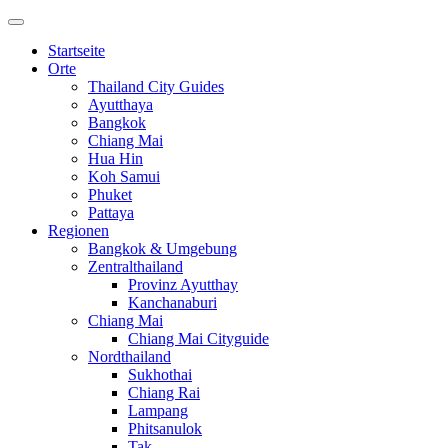
Startseite
Orte
Thailand City Guides
Ayutthaya
Bangkok
Chiang Mai
Hua Hin
Koh Samui
Phuket
Pattaya
Regionen
Bangkok & Umgebung
Zentralthailand
Provinz Ayutthay
Kanchanaburi
Chiang Mai
Chiang Mai Cityguide
Nordthailand
Sukhothai
Chiang Rai
Lampang
Phitsanulok
Tak