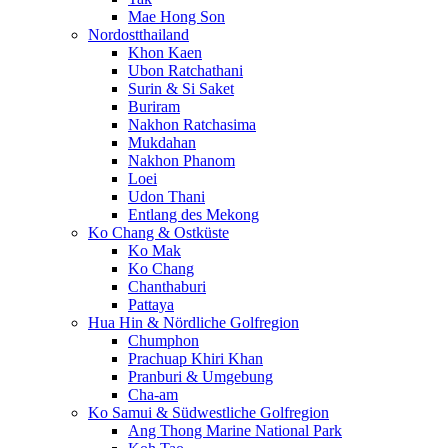
Mae Hong Son
Nordostthailand
Khon Kaen
Ubon Ratchathani
Surin & Si Saket
Buriram
Nakhon Ratchasima
Mukdahan
Nakhon Phanom
Loei
Udon Thani
Entlang des Mekong
Ko Chang & Ostküste
Ko Mak
Ko Chang
Chanthaburi
Pattaya
Hua Hin & Nördliche Golfregion
Chumphon
Prachuap Khiri Khan
Pranburi & Umgebung
Cha-am
Ko Samui & Südwestliche Golfregion
Ang Thong Marine National Park