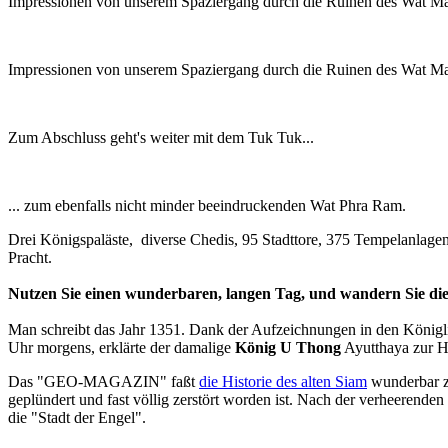
Impressionen von unserem Spaziergang durch die Ruinen des Wat Ma
Impressionen von unserem Spaziergang durch die Ruinen des Wat Ma
Zum Abschluss geht's weiter mit dem Tuk Tuk...
... zum ebenfalls nicht minder beeindruckenden Wat Phra Ram.
Drei Königspaläste, diverse Chedis, 95 Stadttore, 375 Tempelanlage
Pracht.
Nutzen Sie einen wunderbaren, langen Tag, und wandern Sie die
Man schreibt das Jahr 1351. Dank der Aufzeichnungen in den Königl
Uhr morgens, erklärte der damalige
König U Thong
Ayutthaya zur H
Das "GEO-MAGAZIN" faßt
die Historie des alten Siam
wunderbar zu
geplündert und fast völlig zerstört worden ist.
Nach der verheerenden 
die "Stadt der Engel".