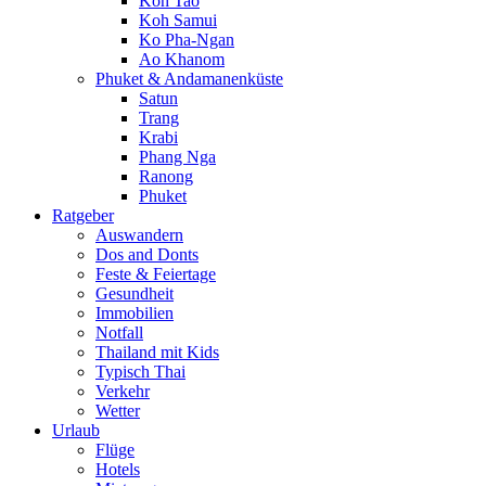
Koh Tao
Koh Samui
Ko Pha-Ngan
Ao Khanom
Phuket & Andamanenküste
Satun
Trang
Krabi
Phang Nga
Ranong
Phuket
Ratgeber
Auswandern
Dos and Donts
Feste & Feiertage
Gesundheit
Immobilien
Notfall
Thailand mit Kids
Typisch Thai
Verkehr
Wetter
Urlaub
Flüge
Hotels