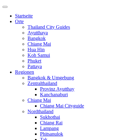
Startseite
Orte
Thailand City Guides
Ayutthaya
Bangkok
Chiang Mai
Hua Hin
Koh Samui
Phuket
Pattaya
Regionen
Bangkok & Umgebung
Zentralthailand
Provinz Ayutthay
Kanchanaburi
Chiang Mai
Chiang Mai Cityguide
Nordthailand
Sukhothai
Chiang Rai
Lampang
Phitsanulok
Tak