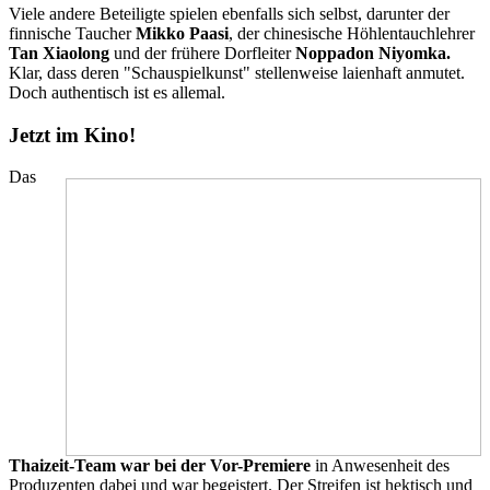
Viele andere Beteiligte spielen ebenfalls sich selbst, darunter der
finnische Taucher
Mikko Paasi
, der chinesische Höhlentauchlehrer
Tan Xiaolong
und der frühere Dorfleiter
Noppadon Niyomka.
Klar,
dass deren "Schauspielkunst" stellenweise laienhaft anmutet.
Doch authentisch ist es allemal.
Jetzt im Kino!
Das
Thaizeit-Team war bei der Vor-Premiere
in Anwesenheit des
Produzenten dabei und war begeistert. Der Streifen ist hektisch und