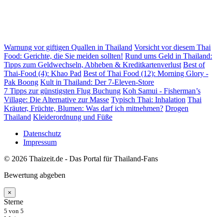
Warnung vor giftigen Quallen in Thailand
Vorsicht vor diesem Thai
Food: Gerichte, die Sie meiden sollten!
Rund ums Geld in Thailand:
Tipps zum Geldwechseln, Abheben & Kreditkartenverlust
Best of
Thai-Food (4): Khao Pad
Best of Thai Food (12): Morning Glory -
Pak Boong
Kult in Thailand: Der 7-Eleven-Store
7 Tipps zur günstigsten Flug Buchung
Koh Samui - Fisherman’s
Village: Die Alternative zur Masse
Typisch Thai: Inhalation
Thai
Kräuter, Früchte, Blumen: Was darf ich mitnehmen?
Drogen
Thailand
Kleiderordnung und Füße
Datenschutz
Impressum
© 2026 Thaizeit.de - Das Portal für Thailand-Fans
Bewertung abgeben
×
Sterne
5
von 5