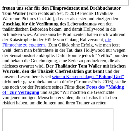
freuen uns sehr für den Filmproduzent und Drehbuchautor
Tom Waller
(Foto rechts am Set, © 2019 Fredrik Divall/De
Warrenne Pictures Co. Ltd.), dass er als erster und einziger den
Zuschlag für die Verfilmung des Lebensdramas
von den
thailändischen Behörden bekam, und damit Hollywood in die
Schranken wies. Amerikanische Produzenten hatten noch während
der Katastrophe in der Höhle von Chiang Rai versucht,
die
Filmrechte zu ergattern.
Zum Glück ohne Erfolg, wie man jetzt
weiß, denn man befürchtete in der Tat, dass Hollywood nur wegen
der Sensationslust anklopfte. Dafür konnte jedoch "Netflix" punkten
und bekam die Genehmigung, eine Serie zu produzieren, die als
nächstes erwartet wird.
Der Thailänder Tom Waller mit irischen
Wurzeln, den die Thaizeit-Chefredaktion gut kennt
und der
unseren Lesern bereits seit
seinem Kassenschlager
"Patong Girl"
nicht mehr ganz unbekannt sein dürfte (Grimme-Preis 2016), stellte
uns noch vor der Premiere seines Films diese
Fotos des "Making
of" zur Verfügung
und sagte: "Wir möchten die Geschichte
von jenen mutigen Menschen erzählen, die selbstlos ihr Leben
riskiert haben, um die Jungen und ihren Trainer zu retten.