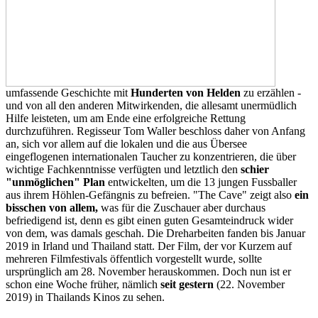
umfassende Geschichte mit
Hunderten von Helden
zu erzählen -
und von all den anderen Mitwirkenden, die allesamt unermüdlich
Hilfe leisteten, um am Ende eine erfolgreiche Rettung
durchzuführen. Regisseur Tom Waller beschloss daher von Anfang
an, sich vor allem auf die lokalen und die aus Übersee
eingeflogenen internationalen Taucher zu konzentrieren, die über
wichtige Fachkenntnisse verfügten und letztlich den
schier
"unmöglichen" Plan
entwickelten, um die 13 jungen Fussballer
aus ihrem Höhlen-Gefängnis zu befreien. "The Cave" zeigt also
ein
bisschen von allem,
was für die Zuschauer aber durchaus
befriedigend ist, denn es gibt einen guten Gesamteindruck wider
von dem, was damals geschah. Die Dreharbeiten fanden bis Januar
2019 in Irland und Thailand statt. Der Film, der vor Kurzem auf
mehreren Filmfestivals öffentlich vorgestellt wurde, sollte
ursprünglich am 28. November herauskommen. Doch nun ist er
schon eine Woche früher, nämlich
seit gestern
(22. November
2019) in Thailands Kinos zu sehen.