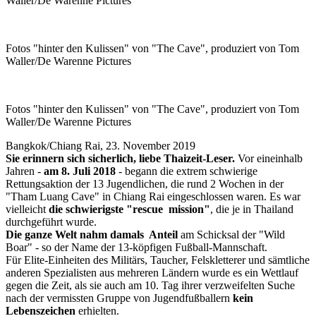
Waller/De Warenne Pictures
Fotos "hinter den Kulissen" von "The Cave", produziert von Tom
Waller/De Warenne Pictures
Fotos "hinter den Kulissen" von "The Cave", produziert von Tom
Waller/De Warenne Pictures
Bangkok/Chiang Rai, 23. November 2019
Sie erinnern sich sicherlich, liebe Thaizeit-Leser.
Vor eineinhalb
Jahren -
am 8. Juli 2018
- begann die extrem schwierige
Rettungsaktion der 13 Jugendlichen, die rund 2 Wochen in der
"Tham Luang Cave" in Chiang Rai eingeschlossen waren. Es war
vielleicht
die schwierigste "rescue mission"
, die je in Thailand
durchgeführt wurde.
Die ganze Welt nahm damals Anteil
am Schicksal der "Wild
Boar" - so der Name der 13-köpfigen Fußball-Mannschaft.
Für Elite-Einheiten des Militärs, Taucher, Felskletterer und sämtliche
anderen Spezialisten aus mehreren Ländern wurde es ein Wettlauf
gegen die Zeit, als sie auch am 10. Tag ihrer verzweifelten Suche
nach der vermissten Gruppe von Jugendfußballern
kein
Lebenszeichen
erhielten.