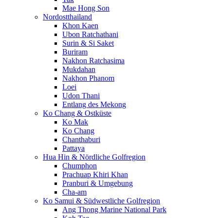
Mae Hong Son
Nordostthailand
Khon Kaen
Ubon Ratchathani
Surin & Si Saket
Buriram
Nakhon Ratchasima
Mukdahan
Nakhon Phanom
Loei
Udon Thani
Entlang des Mekong
Ko Chang & Ostküste
Ko Mak
Ko Chang
Chanthaburi
Pattaya
Hua Hin & Nördliche Golfregion
Chumphon
Prachuap Khiri Khan
Pranburi & Umgebung
Cha-am
Ko Samui & Südwestliche Golfregion
Ang Thong Marine National Park