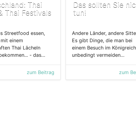
chland: Thai
Das sollten Sie ni
& Thai Festivals
tun!
es Streetfood essen,
Andere Länder, andere Sitte
 mit einem
Es gibt Dinge, die man bei
ften Thai Lächeln
einem Besuch im Königreich
 bekommen... - das…
unbedingt vermeiden…
zum Beitrag
zum Be