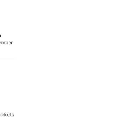
h
vember
ickets