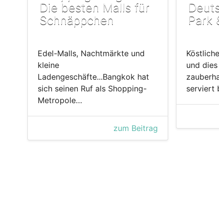
Die besten Malls für
Deuts
Schnäppchen
Park 
Edel-Malls, Nachtmärkte und
Köstlich
kleine
und dies
Ladengeschäfte...Bangkok hat
zauberha
sich seinen Ruf als Shopping-
serviert
Metropole…
zum Beitrag