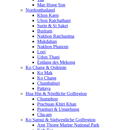
Mae Hong Son
Nordostthailand
Khon Kaen
Ubon Ratchathani
Surin & Si Saket
Buriram
Nakhon Ratchasima
Mukdahan
Nakhon Phanom
Loei
Udon Thani
Entlang des Mekong
Ko Chang & Ostküste
Ko Mak
Ko Chang
Chanthaburi
Pattaya
Hua Hin & Nördliche Golfregion
Chumphon
Prachuap Khiri Khan
Pranburi & Umgebung
Cha-am
Ko Samui & Südwestliche Golfregion
Ang Thong Marine National Park