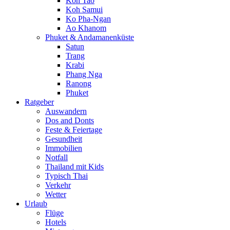
Koh Tao
Koh Samui
Ko Pha-Ngan
Ao Khanom
Phuket & Andamanenküste
Satun
Trang
Krabi
Phang Nga
Ranong
Phuket
Ratgeber
Auswandern
Dos and Donts
Feste & Feiertage
Gesundheit
Immobilien
Notfall
Thailand mit Kids
Typisch Thai
Verkehr
Wetter
Urlaub
Flüge
Hotels