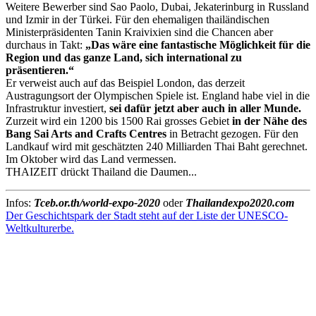
Weitere Bewerber sind Sao Paolo, Dubai, Jekaterinburg in Russland
und Izmir in der Türkei. Für den ehemaligen thailändischen
Ministerpräsidenten Tanin Kraivixien sind die Chancen aber
durchaus in Takt:
„Das wäre eine fantastische Möglichkeit für die
Region und das ganze Land, sich international zu
präsentieren.“
Er verweist auch auf das Beispiel London, das derzeit
Austragungsort der Olympischen Spiele ist. England habe viel in die
Infrastruktur investiert,
sei dafür jetzt aber auch in aller Munde.
Zurzeit wird ein 1200 bis 1500 Rai grosses Gebiet
in der Nähe des
Bang Sai Arts and Crafts Centres
in Betracht gezogen. Für den
Landkauf wird mit geschätzten 240 Milliarden Thai Baht gerechnet.
Im Oktober wird das Land vermessen.
THAIZEIT drückt Thailand die Daumen...
Infos:
Tceb.or.th/world-expo-2020
oder
Thailandexpo2020.com
Der Geschichtspark der Stadt steht auf der Liste der UNESCO-
Weltkulturerbe.