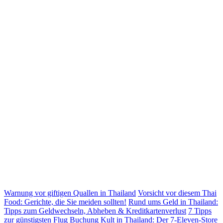
Warnung vor giftigen Quallen in Thailand
Vorsicht vor diesem Thai
Food: Gerichte, die Sie meiden sollten!
Rund ums Geld in Thailand:
Tipps zum Geldwechseln, Abheben & Kreditkartenverlust
7 Tipps
zur günstigsten Flug Buchung
Kult in Thailand: Der 7-Eleven-Store