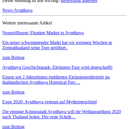
Deine Meinung ist uns wichtig!
Bewertung abgeben
News Ayutthaya
Weitere interessante Artikel
Neueröffnung: Floating Market in Ayutthaya
Ein neuer schwimmender Markt hat vor wenigen Wochen in
Zentralthailand seine Tore geöffnet.
zum Beitrag
Ayutthaya Geschichtspark: Elefanten-Tour wird abgeschafft!
Einem seit 2 Jahrzehnten etablierten Elefantenreitbetrieb im
thailändischen Ayutthaya Historical Parc…
zum Beitrag
Expo 2020: Ayutthaya vertraut auf Mythengeschöpf
Die einstige Königsstadt Ayutthaya will die Weltausstellung 2020
nach Thailand holen. Der erste Schritt…
zum Beitrag