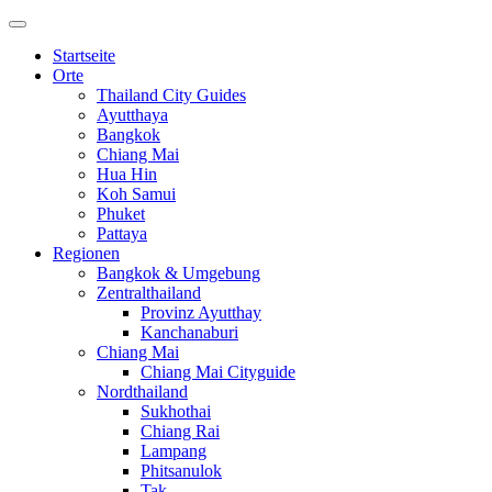
Startseite
Orte
Thailand City Guides
Ayutthaya
Bangkok
Chiang Mai
Hua Hin
Koh Samui
Phuket
Pattaya
Regionen
Bangkok & Umgebung
Zentralthailand
Provinz Ayutthay
Kanchanaburi
Chiang Mai
Chiang Mai Cityguide
Nordthailand
Sukhothai
Chiang Rai
Lampang
Phitsanulok
Tak