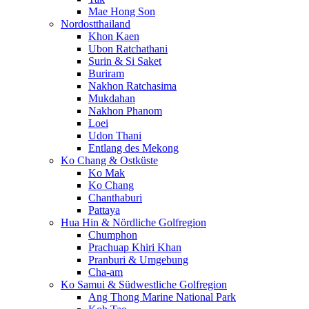
Mae Hong Son
Nordostthailand
Khon Kaen
Ubon Ratchathani
Surin & Si Saket
Buriram
Nakhon Ratchasima
Mukdahan
Nakhon Phanom
Loei
Udon Thani
Entlang des Mekong
Ko Chang & Ostküste
Ko Mak
Ko Chang
Chanthaburi
Pattaya
Hua Hin & Nördliche Golfregion
Chumphon
Prachuap Khiri Khan
Pranburi & Umgebung
Cha-am
Ko Samui & Südwestliche Golfregion
Ang Thong Marine National Park