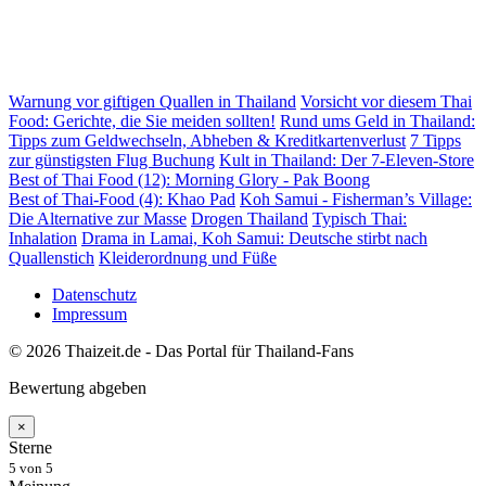
Warnung vor giftigen Quallen in Thailand
Vorsicht vor diesem Thai
Food: Gerichte, die Sie meiden sollten!
Rund ums Geld in Thailand:
Tipps zum Geldwechseln, Abheben & Kreditkartenverlust
7 Tipps
zur günstigsten Flug Buchung
Kult in Thailand: Der 7-Eleven-Store
Best of Thai Food (12): Morning Glory - Pak Boong
Best of Thai-Food (4): Khao Pad
Koh Samui - Fisherman’s Village:
Die Alternative zur Masse
Drogen Thailand
Typisch Thai:
Inhalation
Drama in Lamai, Koh Samui: Deutsche stirbt nach
Quallenstich
Kleiderordnung und Füße
Datenschutz
Impressum
© 2026 Thaizeit.de - Das Portal für Thailand-Fans
Bewertung abgeben
×
Sterne
5
von 5