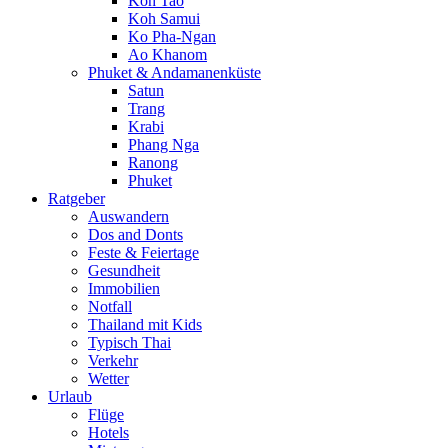
Koh Tao
Koh Samui
Ko Pha-Ngan
Ao Khanom
Phuket & Andamanenküste
Satun
Trang
Krabi
Phang Nga
Ranong
Phuket
Ratgeber
Auswandern
Dos and Donts
Feste & Feiertage
Gesundheit
Immobilien
Notfall
Thailand mit Kids
Typisch Thai
Verkehr
Wetter
Urlaub
Flüge
Hotels