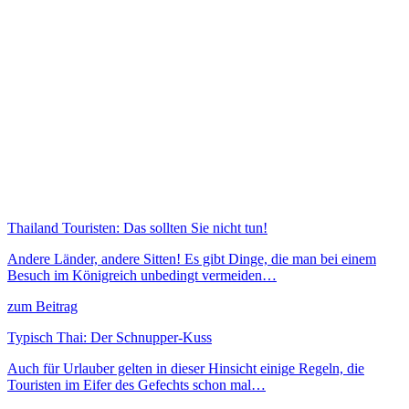
Thailand Touristen: Das sollten Sie nicht tun!
Andere Länder, andere Sitten! Es gibt Dinge, die man bei einem
Besuch im Königreich unbedingt vermeiden…
zum Beitrag
Typisch Thai: Der Schnupper-Kuss
Auch für Urlauber gelten in dieser Hinsicht einige Regeln, die
Touristen im Eifer des Gefechts schon mal…