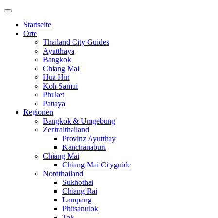
Startseite
Orte
Thailand City Guides
Ayutthaya
Bangkok
Chiang Mai
Hua Hin
Koh Samui
Phuket
Pattaya
Regionen
Bangkok & Umgebung
Zentralthailand
Provinz Ayutthay
Kanchanaburi
Chiang Mai
Chiang Mai Cityguide
Nordthailand
Sukhothai
Chiang Rai
Lampang
Phitsanulok
Tak