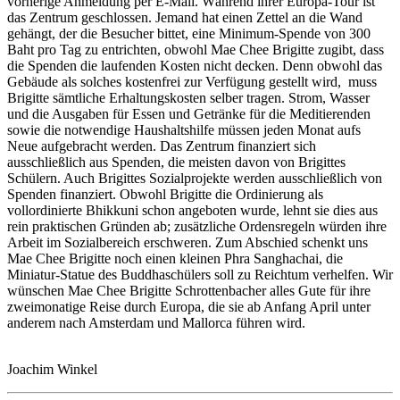
vorherige Anmeldung per E-Mail. Während ihrer Europa-Tour ist
das Zentrum geschlossen. Jemand hat einen Zettel an die Wand
gehängt, der die Besucher bittet, eine Minimum-Spende von 300
Baht pro Tag zu entrichten, obwohl Mae Chee Brigitte zugibt, dass
die Spenden die laufenden Kosten nicht decken. Denn obwohl das
Gebäude als solches kostenfrei zur Verfügung gestellt wird, muss
Brigitte sämtliche Erhaltungskosten selber tragen. Strom, Wasser
und die Ausgaben für Essen und Getränke für die Meditierenden
sowie die notwendige Haushaltshilfe müssen jeden Monat aufs
Neue aufgebracht werden. Das Zentrum finanziert sich
ausschließlich aus Spenden, die meisten davon von Brigittes
Schülern. Auch Brigittes Sozialprojekte werden ausschließlich von
Spenden finanziert. Obwohl Brigitte die Ordinierung als
vollordinierte Bhikkuni schon angeboten wurde, lehnt sie dies aus
rein praktischen Gründen ab; zusätzliche Ordensregeln würden ihre
Arbeit im Sozialbereich erschweren. Zum Abschied schenkt uns
Mae Chee Brigitte noch einen kleinen Phra Sanghachai, die
Miniatur-Statue des Buddhaschülers soll zu Reichtum verhelfen. Wir
wünschen Mae Chee Brigitte Schrottenbacher alles Gute für ihre
zweimonatige Reise durch Europa, die sie ab Anfang April unter
anderem nach Amsterdam und Mallorca führen wird.
Joachim Winkel