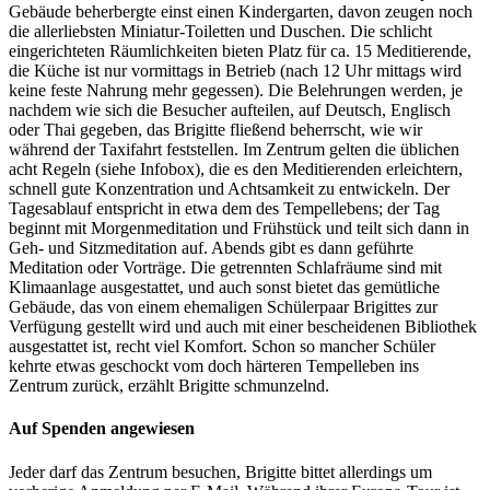
Gebäude beherbergte einst einen Kindergarten, davon zeugen noch
die allerliebsten Miniatur-Toiletten und Duschen. Die schlicht
eingerichteten Räumlichkeiten bieten Platz für ca. 15 Meditierende,
die Küche ist nur vormittags in Betrieb (nach 12 Uhr mittags wird
keine feste Nahrung mehr gegessen). Die Belehrungen werden, je
nachdem wie sich die Besucher aufteilen, auf Deutsch, Englisch
oder Thai gegeben, das Brigitte fließend beherrscht, wie wir
während der Taxifahrt feststellen. Im Zentrum gelten die üblichen
acht Regeln (siehe Infobox), die es den Meditierenden erleichtern,
schnell gute Konzentration und Achtsamkeit zu entwickeln. Der
Tagesablauf entspricht in etwa dem des Tempellebens; der Tag
beginnt mit Morgenmeditation und Frühstück und teilt sich dann in
Geh- und Sitzmeditation auf. Abends gibt es dann geführte
Meditation oder Vorträge. Die getrennten Schlafräume sind mit
Klimaanlage ausgestattet, und auch sonst bietet das gemütliche
Gebäude, das von einem ehemaligen Schülerpaar Brigittes zur
Verfügung gestellt wird und auch mit einer bescheidenen Bibliothek
ausgestattet ist, recht viel Komfort. Schon so mancher Schüler
kehrte etwas geschockt vom doch härteren Tempelleben ins
Zentrum zurück, erzählt Brigitte schmunzelnd.
Auf Spenden angewiesen
Jeder darf das Zentrum besuchen, Brigitte bittet allerdings um