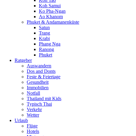
Koh Tao
Koh Samui
Ko Pha-Ngan
Ao Khanom
Phuket & Andamanenküste
Satun
Trang
Krabi
Phang Nga
Ranong
Phuket
Ratgeber
Auswandern
Dos and Donts
Feste & Feiertage
Gesundheit
Immobilien
Notfall
Thailand mit Kids
Typisch Thai
Verkehr
Wetter
Urlaub
Flüge
Hotels