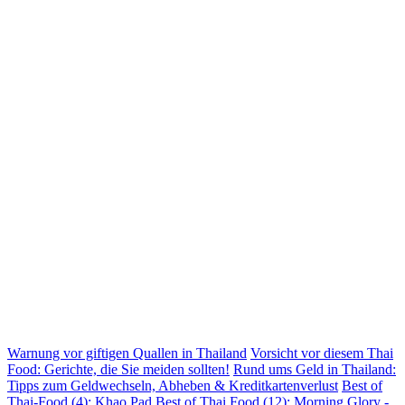
Warnung vor giftigen Quallen in Thailand
Vorsicht vor diesem Thai
Food: Gerichte, die Sie meiden sollten!
Rund ums Geld in Thailand:
Tipps zum Geldwechseln, Abheben & Kreditkartenverlust
Best of
Thai-Food (4): Khao Pad
Best of Thai Food (12): Morning Glory -