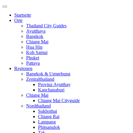
Startseite
Orte
Thailand City Guides
Ayutthaya
Bangkok
Chiang Mai
Hua Hin
Koh Samui
Phuket
Pattaya
Regionen
Bangkok & Umgebung
Zentralthailand
Provinz Ayutthay
Kanchanaburi
Chiang Mai
Chiang Mai Cityguide
Nordthailand
Sukhothai
Chiang Rai
Lampang
Phitsanulok
Tak