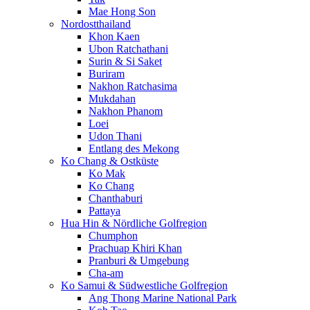
Mae Hong Son
Nordostthailand
Khon Kaen
Ubon Ratchathani
Surin & Si Saket
Buriram
Nakhon Ratchasima
Mukdahan
Nakhon Phanom
Loei
Udon Thani
Entlang des Mekong
Ko Chang & Ostküste
Ko Mak
Ko Chang
Chanthaburi
Pattaya
Hua Hin & Nördliche Golfregion
Chumphon
Prachuap Khiri Khan
Pranburi & Umgebung
Cha-am
Ko Samui & Südwestliche Golfregion
Ang Thong Marine National Park