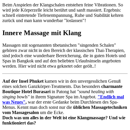
Beim Anspielen der Klangschalen entstehen feine Vibrationen. So
wird jede Körperzelle leicht berührt und sanft massiert. Ergebnis:
schnell eintretende Tiefenentspannung, Ruhe und Stabilität kehren
zurück und man kann wunderbar "loslassen"!
Innere Massage mit Klang
Massagen mit sogenannten tibetanischen "singenden Schalen"
gehören zwar nicht in den Bereich der klassischen Thai-Therapien,
sind jedoch eine wunderbare Bereicherung, die in guten Hotels und
Spas in Bangkok und auf den beliebten Urlaubsinseln angeboten
werden. Hier wird nicht etwa geknetet oder geölt..!
Auf der Insel Phuket
kamen wir in den unvergesslichen Genuß
eines solchen Ganzkörper-Treatments. Das besonders
charmante
Boutique Hotel Burasari
in Patong hat
"sound healing with
singing bowls"
in ihrem Signature Spa im Angebot.
"Endlich mal
was Neues"
,
war der erste Gedanke beim Durchlesen des Spa-
Menus. Kennt man doch sonst nur die
üblichen Massagetechniken
vom Massagesalon
um die Ecke.
Doch was um alles in der Welt ist eine Klangmassage? Und wie
funktioniert das?