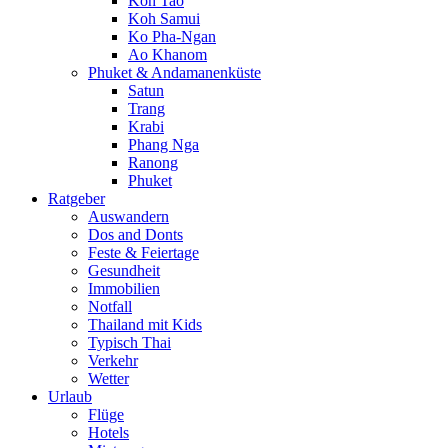
Koh Tao
Koh Samui
Ko Pha-Ngan
Ao Khanom
Phuket & Andamanenküste
Satun
Trang
Krabi
Phang Nga
Ranong
Phuket
Ratgeber
Auswandern
Dos and Donts
Feste & Feiertage
Gesundheit
Immobilien
Notfall
Thailand mit Kids
Typisch Thai
Verkehr
Wetter
Urlaub
Flüge
Hotels