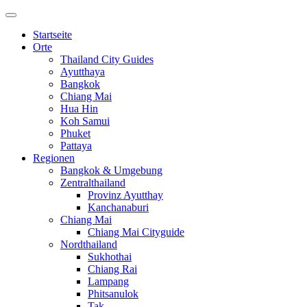
Startseite
Orte
Thailand City Guides
Ayutthaya
Bangkok
Chiang Mai
Hua Hin
Koh Samui
Phuket
Pattaya
Regionen
Bangkok & Umgebung
Zentralthailand
Provinz Ayutthay
Kanchanaburi
Chiang Mai
Chiang Mai Cityguide
Nordthailand
Sukhothai
Chiang Rai
Lampang
Phitsanulok
Tak