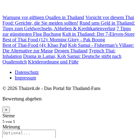
Warnung vor giftigen Quallen in Thailand
Vorsicht vor diesem Thai
Food: Gerichte, die Sie meiden sollten!
Rund ums Geld in Thailand:
Tipps zum Geldwechseln, Abheben & Kreditkartenverlust
7 Tipps
zur günstigsten Flug Buchung
Kult in Thailand: Der 7-Eleven-Store
Best of Thai Food (12): Morning Glory - Pak Boong
Best of Thai-Food (4): Khao Pad
Koh Samui - Fisherman’s Village:
Die Alternative zur Masse
Drogen Thailand
Typisch Thai:
Inhalation
Drama in Lamai, Koh Samui: Deutsche stirbt nach
Quallenstich
Kleiderordnung und Füße
Datenschutz
Impressum
© 2026 Thaizeit.de - Das Portal für Thailand-Fans
Bewertung abgeben
×
Sterne
5
von 5
Meinung