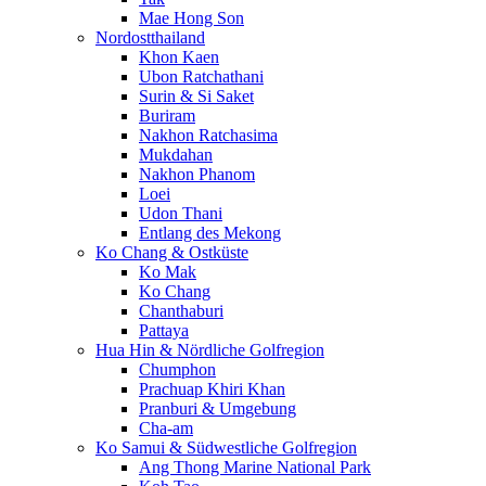
Mae Hong Son
Nordostthailand
Khon Kaen
Ubon Ratchathani
Surin & Si Saket
Buriram
Nakhon Ratchasima
Mukdahan
Nakhon Phanom
Loei
Udon Thani
Entlang des Mekong
Ko Chang & Ostküste
Ko Mak
Ko Chang
Chanthaburi
Pattaya
Hua Hin & Nördliche Golfregion
Chumphon
Prachuap Khiri Khan
Pranburi & Umgebung
Cha-am
Ko Samui & Südwestliche Golfregion
Ang Thong Marine National Park