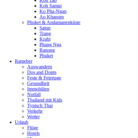
Koh Tao
Koh Samui
Ko Pha-Ngan
Ao Khanom
Phuket & Andamanenküste
Satun
Trang
Krabi
Phang Nga
Ranong
Phuket
Ratgeber
Auswandern
Dos and Donts
Feste & Feiertage
Gesundheit
Immobilien
Notfall
Thailand mit Kids
Typisch Thai
Verkehr
Wetter
Urlaub
Flüge
Hotels