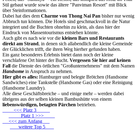
Stil gebaut wurde sowie das ältere "Panviman Resort" mit Blick
über Steinformationen.
Dabei hat dies dem
Charme von Thong Nai Pan
bisher nur wenig
Abbruch tun können. Die Hotels sind geschmackvoll in die Natur
integriert und die Buchten ohnehin zu klein, als dass hier der
Eindruck von Massentourismus entstehen könnte.
Auch gibt es nach wie vor die
kleinen Bars und Restaurants
direkt am Strand
, in denen sich allabendlich die kleine Gemeinde
der Glücklichen trifft, die ihren Weg hierher gefunden haben.
Ein ganz besonderes Erlebnis bietet dann noch der kleine
verschlafene Ort hinter der Bucht.
Vergessen Sie hier auf keinen
Fall
die Dienste des örtlichen "Großunternehmens" mit dem Namen
Handsome
in Anspruch zu nehmen.
Hier gibt es alles:
Hamburger und belegte Brötchen (Handsome
Sandwiches) eine Tankstelle (Handsome Gas) oder eine Reinigung
(Handsome Laundry).
Alle diese Geschäftsbreiche – und einige mehr – werden dabei
übrigens aus der selben kleinen Bambushütte von einem
liebenswürdigen, betagten Pärchen
betrieben.
<<< Platz 3
Platz 1 >>>
<<< zum Anfang
weitere Top 5