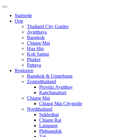
Startseite
Orte
Thailand City Guides
Ayutthaya
Bangkok
Chiang Mai
Hua Hin
Koh Samui
Phuket
Pattaya
Regionen
Bangkok & Umgebung
Zentralthailand
Provinz Ayutthay
Kanchanaburi
Chiang Mai
Chiang Mai Cityguide
Nordthailand
Sukhothai
Chiang Rai
Lampang
Phitsanulok
Tak