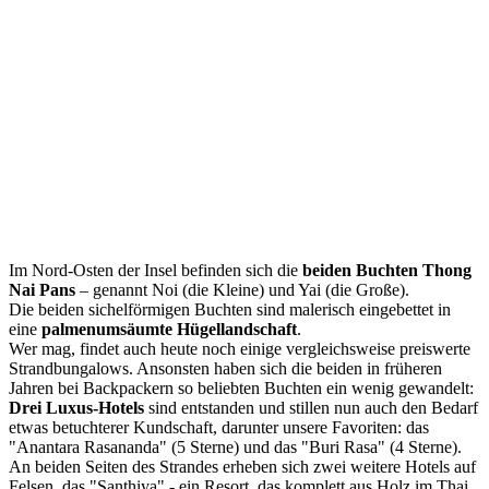
Im Nord-Osten der Insel befinden sich die
beiden Buchten Thong
Nai Pans
– genannt Noi (die Kleine) und Yai (die Große).
Die beiden sichelförmigen Buchten sind malerisch eingebettet in
eine
palmenumsäumte Hügellandschaft
.
Wer mag, findet auch heute noch einige vergleichsweise preiswerte
Strandbungalows. Ansonsten haben sich die beiden in früheren
Jahren bei Backpackern so beliebten Buchten ein wenig gewandelt:
Drei Luxus-Hotels
sind entstanden und stillen nun auch den Bedarf
etwas betuchterer Kundschaft, darunter unsere Favoriten: das
"Anantara Rasananda" (5 Sterne) und das "Buri Rasa" (4 Sterne).
An beiden Seiten des Strandes erheben sich zwei weitere Hotels auf
Felsen, das "Santhiya" - ein Resort, das komplett aus Holz im Thai