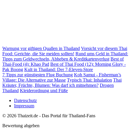
Warnung vor giftigen Quallen in Thailand
Vorsicht vor diesem Thai
Food: Gerichte, die Sie meiden sollten!
Rund ums Geld in Thailand:
Tipps zum Geldwechseln, Abheben & Kreditkartenverlust
Best of
Thai-Food (4): Khao Pad
Best of Thai Food (12): Morning Glory -
Pak Boong
Kult in Thailand: Der 7-Eleven-Store
7 Tipps zur günstigsten Flug Buchung
Koh Samui - Fisherman’s
Village: Die Alternative zur Masse
Typisch Thai: Inhalation
Thai
Kräuter, Früchte, Blumen: Was darf ich mitnehmen?
Drogen
Thailand
Kleiderordnung und Füße
Datenschutz
Impressum
© 2026 Thaizeit.de - Das Portal für Thailand-Fans
Bewertung abgeben