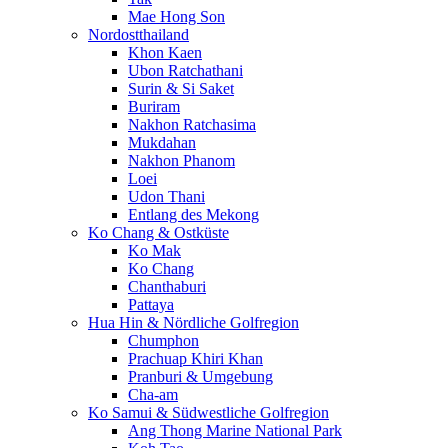
Mae Hong Son
Nordostthailand
Khon Kaen
Ubon Ratchathani
Surin & Si Saket
Buriram
Nakhon Ratchasima
Mukdahan
Nakhon Phanom
Loei
Udon Thani
Entlang des Mekong
Ko Chang & Ostküste
Ko Mak
Ko Chang
Chanthaburi
Pattaya
Hua Hin & Nördliche Golfregion
Chumphon
Prachuap Khiri Khan
Pranburi & Umgebung
Cha-am
Ko Samui & Südwestliche Golfregion
Ang Thong Marine National Park