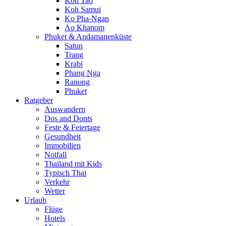
Koh Tao
Koh Samui
Ko Pha-Ngan
Ao Khanom
Phuket & Andamanenküste
Satun
Trang
Krabi
Phang Nga
Ranong
Phuket
Ratgeber
Auswandern
Dos and Donts
Feste & Feiertage
Gesundheit
Immobilien
Notfall
Thailand mit Kids
Typisch Thai
Verkehr
Wetter
Urlaub
Flüge
Hotels