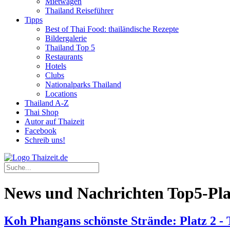
Mietwagen
Thailand Reiseführer
Tipps
Best of Thai Food: thailändische Rezepte
Bildergalerie
Thailand Top 5
Restaurants
Hotels
Clubs
Nationalparks Thailand
Locations
Thailand A-Z
Thai Shop
Autor auf Thaizeit
Facebook
Schreib uns!
News und Nachrichten Top5-Pla
Koh Phangans schönste Strände: Platz 2 -