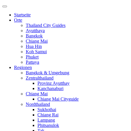
Startseite
Orte
Thailand City Guides
Ayutthaya
Bangkok
Chiang Mai
Hua Hin
Koh Samui
Phuket
Pattaya
Regionen
Bangkok & Umgebung
Zentralthailand
Provinz Ayutthay
Kanchanaburi
Chiang Mai
Chiang Mai Cityguide
Nordthailand
Sukhothai
Chiang Rai
Lampang
Phitsanulok
Tak