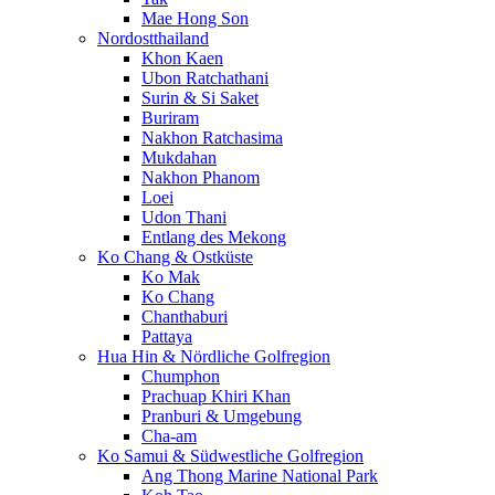
Mae Hong Son
Nordostthailand
Khon Kaen
Ubon Ratchathani
Surin & Si Saket
Buriram
Nakhon Ratchasima
Mukdahan
Nakhon Phanom
Loei
Udon Thani
Entlang des Mekong
Ko Chang & Ostküste
Ko Mak
Ko Chang
Chanthaburi
Pattaya
Hua Hin & Nördliche Golfregion
Chumphon
Prachuap Khiri Khan
Pranburi & Umgebung
Cha-am
Ko Samui & Südwestliche Golfregion
Ang Thong Marine National Park