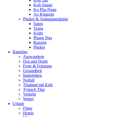
Koh Tao
Koh Samui
Ko Pha-Ngan
Ao Khanom
Phuket & Andamanenküste
Satun
Trang
Krabi
Phang Nga
Ranong
Phuket
Ratgeber
Auswandern
Dos and Donts
Feste & Feiertage
Gesundheit
Immobilien
Notfall
Thailand mit Kids
Typisch Thai
Verkehr
Wetter
Urlaub
Flüge
Hotels