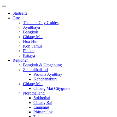
Startseite
Orte
Thailand City Guides
Ayutthaya
Bangkok
Chiang Mai
Hua Hin
Koh Samui
Phuket
Pattaya
Regionen
Bangkok & Umgebung
Zentralthailand
Provinz Ayutthay
Kanchanaburi
Chiang Mai
Chiang Mai Cityguide
Nordthailand
Sukhothai
Chiang Rai
Lampang
Phitsanulok
Tak