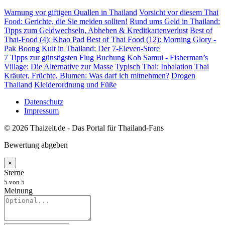
Warnung vor giftigen Quallen in Thailand
Vorsicht vor diesem Thai
Food: Gerichte, die Sie meiden sollten!
Rund ums Geld in Thailand:
Tipps zum Geldwechseln, Abheben & Kreditkartenverlust
Best of
Thai-Food (4): Khao Pad
Best of Thai Food (12): Morning Glory -
Pak Boong
Kult in Thailand: Der 7-Eleven-Store
7 Tipps zur günstigsten Flug Buchung
Koh Samui - Fisherman’s
Village: Die Alternative zur Masse
Typisch Thai: Inhalation
Thai
Kräuter, Früchte, Blumen: Was darf ich mitnehmen?
Drogen
Thailand
Kleiderordnung und Füße
Datenschutz
Impressum
© 2026 Thaizeit.de - Das Portal für Thailand-Fans
Bewertung abgeben
×
Sterne
5
von 5
Meinung