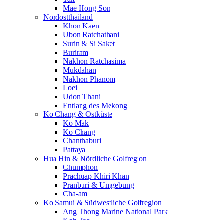
Mae Hong Son
Nordostthailand
Khon Kaen
Ubon Ratchathani
Surin & Si Saket
Buriram
Nakhon Ratchasima
Mukdahan
Nakhon Phanom
Loei
Udon Thani
Entlang des Mekong
Ko Chang & Ostküste
Ko Mak
Ko Chang
Chanthaburi
Pattaya
Hua Hin & Nördliche Golfregion
Chumphon
Prachuap Khiri Khan
Pranburi & Umgebung
Cha-am
Ko Samui & Südwestliche Golfregion
Ang Thong Marine National Park