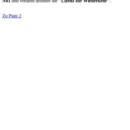
No1
und verdient definitiv die
"Lizenz zur Wiederkehr"
.
Zu Platz 2