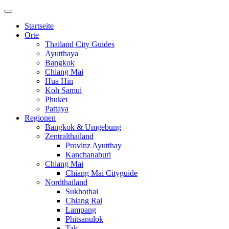
Startseite
Orte
Thailand City Guides
Ayutthaya
Bangkok
Chiang Mai
Hua Hin
Koh Samui
Phuket
Pattaya
Regionen
Bangkok & Umgebung
Zentralthailand
Provinz Ayutthay
Kanchanaburi
Chiang Mai
Chiang Mai Cityguide
Nordthailand
Sukhothai
Chiang Rai
Lampang
Phitsanulok
Tak