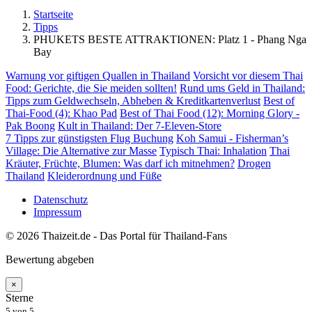
Startseite
Tipps
PHUKETS BESTE ATTRAKTIONEN: Platz 1 - Phang Nga
Bay
Warnung vor giftigen Quallen in Thailand
Vorsicht vor diesem Thai
Food: Gerichte, die Sie meiden sollten!
Rund ums Geld in Thailand:
Tipps zum Geldwechseln, Abheben & Kreditkartenverlust
Best of
Thai-Food (4): Khao Pad
Best of Thai Food (12): Morning Glory -
Pak Boong
Kult in Thailand: Der 7-Eleven-Store
7 Tipps zur günstigsten Flug Buchung
Koh Samui - Fisherman’s
Village: Die Alternative zur Masse
Typisch Thai: Inhalation
Thai
Kräuter, Früchte, Blumen: Was darf ich mitnehmen?
Drogen
Thailand
Kleiderordnung und Füße
Datenschutz
Impressum
© 2026 Thaizeit.de - Das Portal für Thailand-Fans
Bewertung abgeben
×
Sterne
5
von 5