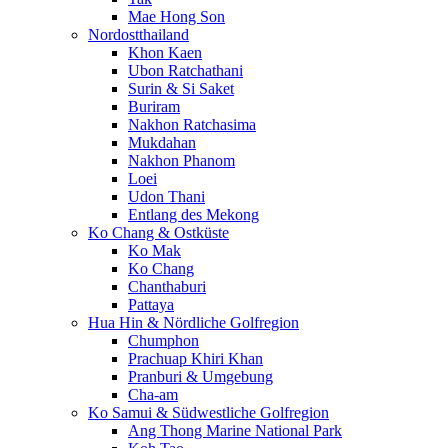
Mae Hong Son
Nordostthailand
Khon Kaen
Ubon Ratchathani
Surin & Si Saket
Buriram
Nakhon Ratchasima
Mukdahan
Nakhon Phanom
Loei
Udon Thani
Entlang des Mekong
Ko Chang & Ostküste
Ko Mak
Ko Chang
Chanthaburi
Pattaya
Hua Hin & Nördliche Golfregion
Chumphon
Prachuap Khiri Khan
Pranburi & Umgebung
Cha-am
Ko Samui & Südwestliche Golfregion
Ang Thong Marine National Park