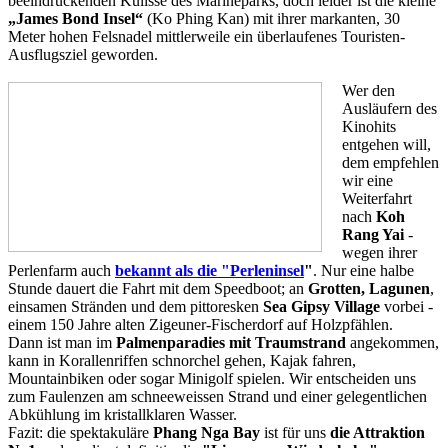
beeindruckenden Kulisse des Marineparks, doch leider ist die kleine
„James Bond Insel“
(Ko Phing Kan) mit ihrer markanten, 30
Meter hohen Felsnadel mittlerweile ein überlaufenes Touristen-
Ausflugsziel geworden.
Wer den
Ausläufern des
Kinohits
entgehen will,
dem empfehlen
wir eine
Weiterfahrt
nach
Koh
Rang Yai
-
wegen ihrer
Perlenfarm auch
bekannt als die "Perleninsel
"
. Nur eine halbe
Stunde dauert die Fahrt mit dem Speedboot; an
Grotten, Lagunen
,
einsamen Stränden und dem pittoresken
Sea Gipsy Village
vorbei -
einem 150 Jahre alten Zigeuner-Fischerdorf auf Holzpfählen.
Dann ist man im
Palmenparadies mit Traumstrand
angekommen,
kann in Korallenriffen schnorchel gehen, Kajak fahren,
Mountainbiken oder sogar Minigolf spielen. Wir entscheiden uns
zum Faulenzen am schneeweissen Strand und einer gelegentlichen
Abkühlung im kristallklaren Wasser.
Fazit: die spektakuläre
Phang Nga Bay
ist für uns
die Attraktion