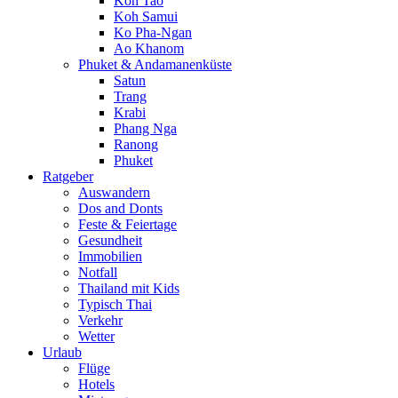
Koh Tao
Koh Samui
Ko Pha-Ngan
Ao Khanom
Phuket & Andamanenküste
Satun
Trang
Krabi
Phang Nga
Ranong
Phuket
Ratgeber
Auswandern
Dos and Donts
Feste & Feiertage
Gesundheit
Immobilien
Notfall
Thailand mit Kids
Typisch Thai
Verkehr
Wetter
Urlaub
Flüge
Hotels