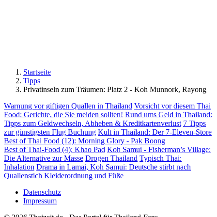
Startseite
Tipps
Privatinseln zum Träumen: Platz 2 - Koh Munnork, Rayong
Warnung vor giftigen Quallen in Thailand
Vorsicht vor diesem Thai
Food: Gerichte, die Sie meiden sollten!
Rund ums Geld in Thailand:
Tipps zum Geldwechseln, Abheben & Kreditkartenverlust
7 Tipps
zur günstigsten Flug Buchung
Kult in Thailand: Der 7-Eleven-Store
Best of Thai Food (12): Morning Glory - Pak Boong
Best of Thai-Food (4): Khao Pad
Koh Samui - Fisherman’s Village:
Die Alternative zur Masse
Drogen Thailand
Typisch Thai:
Inhalation
Drama in Lamai, Koh Samui: Deutsche stirbt nach
Quallenstich
Kleiderordnung und Füße
Datenschutz
Impressum