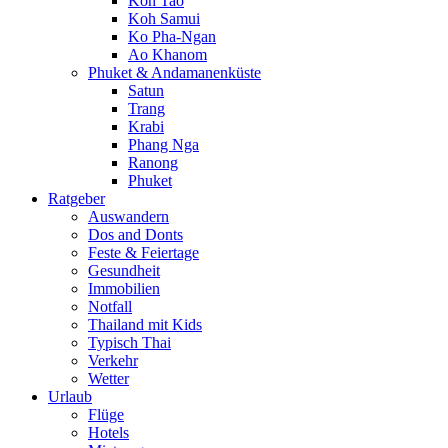
Koh Tao
Koh Samui
Ko Pha-Ngan
Ao Khanom
Phuket & Andamanenküste
Satun
Trang
Krabi
Phang Nga
Ranong
Phuket
Ratgeber
Auswandern
Dos and Donts
Feste & Feiertage
Gesundheit
Immobilien
Notfall
Thailand mit Kids
Typisch Thai
Verkehr
Wetter
Urlaub
Flüge
Hotels