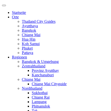
Startseite
Orte
Thailand City Guides
Ayutthaya
Bangkok
Chiang Mai
Hua Hin
Koh Samui
Phuket
Pattaya
Regionen
Bangkok & Umgebung
Zentralthailand
Provinz Ayutthay
Kanchanaburi
Chiang Mai
Chiang Mai Cityguide
Nordthailand
Sukhothai
Chiang Rai
Lampang
Phitsanulok
Tak