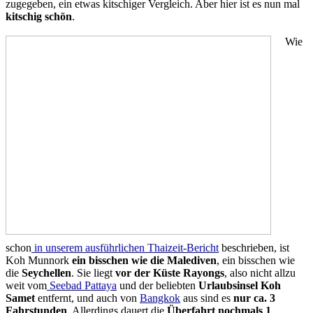
zugegeben, ein etwas kitschiger Vergleich. Aber hier ist es nun mal
kitschig schön
.
Wie
schon
in unserem ausführlichen Thaizeit-Bericht
beschrieben, ist
Koh Munnork
ein bisschen wie die Malediven
, ein bisschen wie
die
Seychellen
. Sie liegt
vor der Küste Rayongs
, also nicht allzu
weit vom
Seebad Pattaya
und der beliebten
Urlaubsinsel Koh
Samet
entfernt, und auch von
Bangkok
aus sind es
nur ca. 3
Fahrstunden
. Allerdings dauert die
Überfahrt nochmals 1