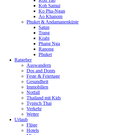
Koh Tao
Koh Samui
Ko Pha-Ngan
Ao Khanom
Phuket & Andamanenküste
Satun
Trang
Krabi
Phang Nga
Ranong
Phuket
Ratgeber
Auswandern
Dos and Donts
Feste & Feiertage
Gesundheit
Immobilien
Notfall
Thailand mit Kids
Typisch Thai
Verkehr
Wetter
Urlaub
Flüge
Hotels