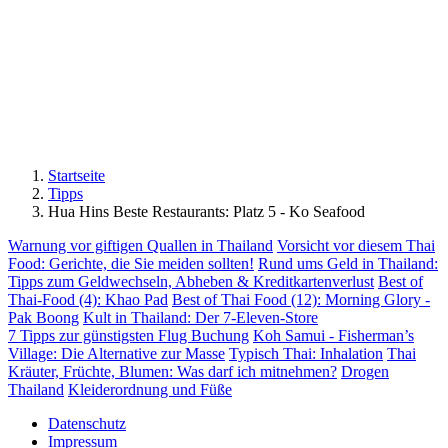
Startseite
Tipps
Hua Hins Beste Restaurants: Platz 5 - Ko Seafood
Warnung vor giftigen Quallen in Thailand
Vorsicht vor diesem Thai
Food: Gerichte, die Sie meiden sollten!
Rund ums Geld in Thailand:
Tipps zum Geldwechseln, Abheben & Kreditkartenverlust
Best of
Thai-Food (4): Khao Pad
Best of Thai Food (12): Morning Glory -
Pak Boong
Kult in Thailand: Der 7-Eleven-Store
7 Tipps zur günstigsten Flug Buchung
Koh Samui - Fisherman’s
Village: Die Alternative zur Masse
Typisch Thai: Inhalation
Thai
Kräuter, Früchte, Blumen: Was darf ich mitnehmen?
Drogen
Thailand
Kleiderordnung und Füße
Datenschutz
Impressum