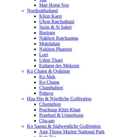
Mae Hong Son
Nordostthailand
Khon Kaen
Ubon Ratchathani
Surin & Si Saket
Buriram
Nakhon Ratchasima
Mukdahan
Nakhon Phanom
Loei
Udon Thani
Entlang des Mekong
Ko Chang & Ostküste
Ko Mak
Ko Chang
Chanthaburi
Pattaya
Hua Hin & Nördliche Golfregion
Chumphon
Prachuap Khiri Khan
Pranburi & Umgebung
Cha-am
Ko Samui & Südwestliche Golfregion
Ang Thong Marine National Park