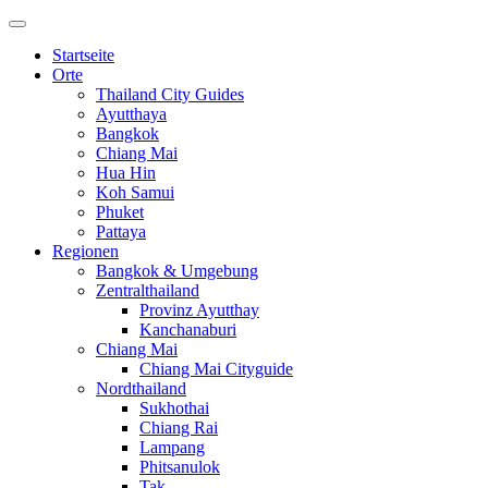
Startseite
Orte
Thailand City Guides
Ayutthaya
Bangkok
Chiang Mai
Hua Hin
Koh Samui
Phuket
Pattaya
Regionen
Bangkok & Umgebung
Zentralthailand
Provinz Ayutthay
Kanchanaburi
Chiang Mai
Chiang Mai Cityguide
Nordthailand
Sukhothai
Chiang Rai
Lampang
Phitsanulok
Tak