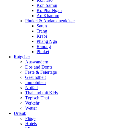
Koh Tao
Koh Samui
Ko Pha-Ngan
Ao Khanom
Phuket & Andamanenküste
Satun
Trang
Krabi
Phang Nga
Ranong
Phuket
Ratgeber
Auswandern
Dos and Donts
Feste & Feiertage
Gesundheit
Immobilien
Notfall
Thailand mit Kids
Typisch Thai
Verkehr
Wetter
Urlaub
Flüge
Hotels