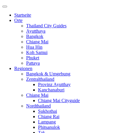
Startseite
Orte
Thailand City Guides
Ayutthaya
Bangkok
Chiang Mai
Hua Hin
Koh Samui
Phuket
Pattaya
Regionen
Bangkok & Umgebung
Zentralthailand
Provinz Ayutthay
Kanchanaburi
Chiang Mai
Chiang Mai Cityguide
Nordthailand
Sukhothai
Chiang Rai
Lampang
Phitsanulok
Tak