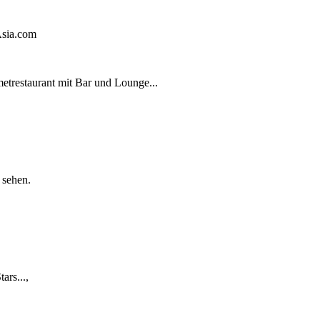
Asia.com
etrestaurant mit Bar und Lounge...
 sehen.
rs...,