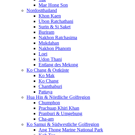
Mae Hong Son
Nordostthailand
Khon Kaen
Ubon Ratchathani
Surin & Si Saket
Buriram
Nakhon Ratchasima
Mukdahan
Nakhon Phanom
Loei
Udon Thani
Entlang des Mekong
Ko Chang & Ostküste
Ko Mak
Ko Chang
Chanthaburi
Pattaya
Hua Hin & Nördliche Golfregion
Chumphon
Prachuap Khiri Khan
Pranburi & Umgebung
Cha-am
Ko Samui & Südwestliche Golfregion
Ang Thong Marine National Park