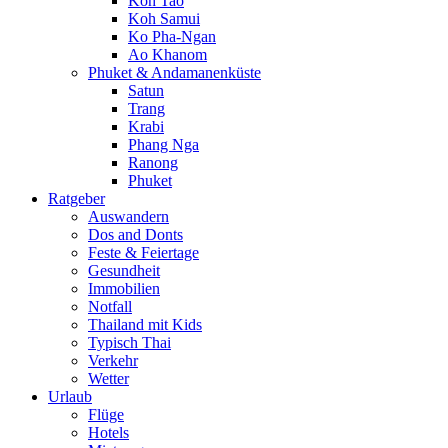
Koh Tao
Koh Samui
Ko Pha-Ngan
Ao Khanom
Phuket & Andamanenküste
Satun
Trang
Krabi
Phang Nga
Ranong
Phuket
Ratgeber
Auswandern
Dos and Donts
Feste & Feiertage
Gesundheit
Immobilien
Notfall
Thailand mit Kids
Typisch Thai
Verkehr
Wetter
Urlaub
Flüge
Hotels