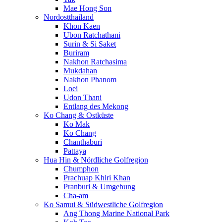
Mae Hong Son
Nordostthailand
Khon Kaen
Ubon Ratchathani
Surin & Si Saket
Buriram
Nakhon Ratchasima
Mukdahan
Nakhon Phanom
Loei
Udon Thani
Entlang des Mekong
Ko Chang & Ostküste
Ko Mak
Ko Chang
Chanthaburi
Pattaya
Hua Hin & Nördliche Golfregion
Chumphon
Prachuap Khiri Khan
Pranburi & Umgebung
Cha-am
Ko Samui & Südwestliche Golfregion
Ang Thong Marine National Park