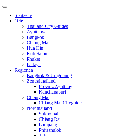
Startseite
Orte
Thailand City Guides
Ayutthaya
Bangkok
Chiang Mai
Hua Hin
Koh Samui
Phuket
Pattaya
Regionen
Bangkok & Umgebung
Zentralthailand
Provinz Ayutthay
Kanchanaburi
Chiang Mai
Chiang Mai Cityguide
Nordthailand
Sukhothai
Chiang Rai
Lampang
Phitsanulok
Tak