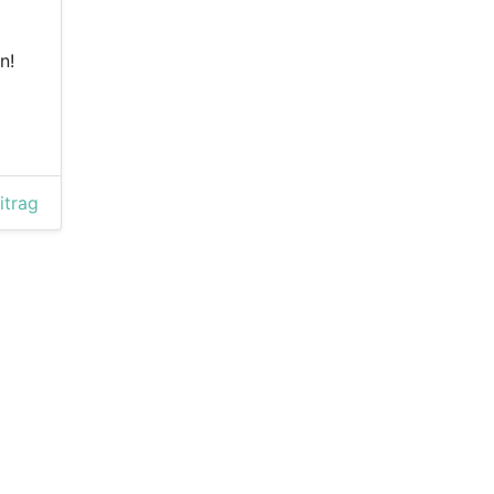
n!
itrag