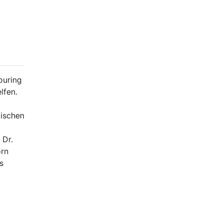
ouring
lfen.
dischen
 Dr.
orn
s