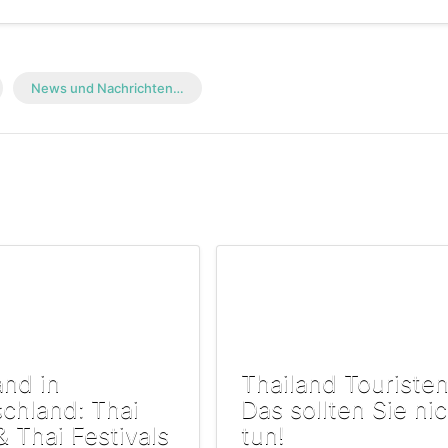
News und Nachrichten…
and in
Thailand Touristen
chland: Thai
Das sollten Sie ni
& Thai Festivals
tun!