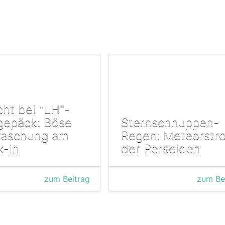
cht bei "LH"-
gepäck: Böse
Sternschnuppen-
raschung am
Regen: Meteorstr
k-in
der Perseiden
zum Beitrag
zum Be