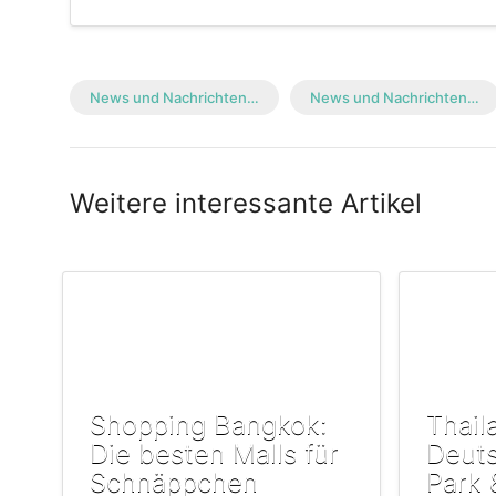
News und Nachrichten…
News und Nachrichten…
Weitere interessante Artikel
Shopping Bangkok:
Thail
Die besten Malls für
Deuts
Schnäppchen
Park 