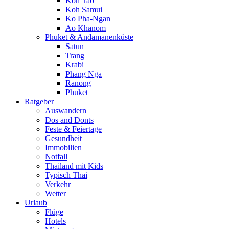
Koh Tao
Koh Samui
Ko Pha-Ngan
Ao Khanom
Phuket & Andamanenküste
Satun
Trang
Krabi
Phang Nga
Ranong
Phuket
Ratgeber
Auswandern
Dos and Donts
Feste & Feiertage
Gesundheit
Immobilien
Notfall
Thailand mit Kids
Typisch Thai
Verkehr
Wetter
Urlaub
Flüge
Hotels