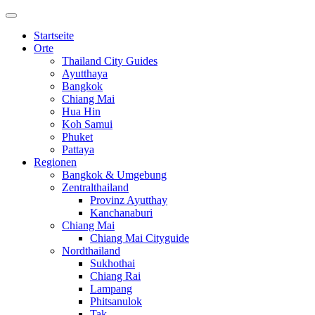
Startseite
Orte
Thailand City Guides
Ayutthaya
Bangkok
Chiang Mai
Hua Hin
Koh Samui
Phuket
Pattaya
Regionen
Bangkok & Umgebung
Zentralthailand
Provinz Ayutthay
Kanchanaburi
Chiang Mai
Chiang Mai Cityguide
Nordthailand
Sukhothai
Chiang Rai
Lampang
Phitsanulok
Tak