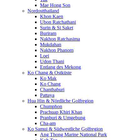
Mae Hong Son
Nordostthailand
Khon Kaen
Ubon Ratchathani
Surin & Si Saket
Buriram
Nakhon Ratchasima
Mukdahan
Nakhon Phanom
Loei
Udon Thani
Entlang des Mekong
Ko Chang & Ostküste
Ko Mak
Ko Chang
Chanthaburi
Pattaya
Hua Hin & Nördliche Golfregion
Chumphon
Prachuap Khiri Khan
Pranburi & Umgebung
Cha-am
Ko Samui & Südwestliche Golfregion
Ang Thong Marine National Park