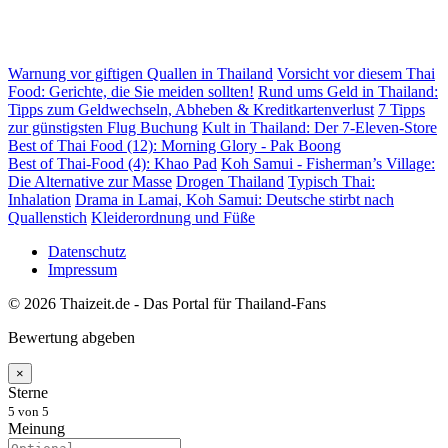
Warnung vor giftigen Quallen in Thailand
Vorsicht vor diesem Thai
Food: Gerichte, die Sie meiden sollten!
Rund ums Geld in Thailand:
Tipps zum Geldwechseln, Abheben & Kreditkartenverlust
7 Tipps
zur günstigsten Flug Buchung
Kult in Thailand: Der 7-Eleven-Store
Best of Thai Food (12): Morning Glory - Pak Boong
Best of Thai-Food (4): Khao Pad
Koh Samui - Fisherman’s Village:
Die Alternative zur Masse
Drogen Thailand
Typisch Thai:
Inhalation
Drama in Lamai, Koh Samui: Deutsche stirbt nach
Quallenstich
Kleiderordnung und Füße
Datenschutz
Impressum
© 2026 Thaizeit.de - Das Portal für Thailand-Fans
Bewertung abgeben
×
Sterne
5
von 5
Meinung