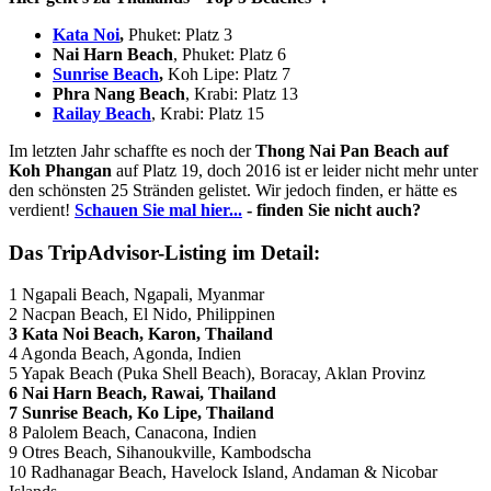
Kata Noi
,
Phuket: Platz 3
Nai Harn Beach
, Phuket: Platz 6
Sunrise Beach
,
Koh Lipe: Platz 7
Phra Nang Beach
, Krabi: Platz 13
Railay Beach
, Krabi: Platz 15
Im letzten Jahr schaffte es noch der
Thong Nai Pan Beach auf
Koh Phangan
auf Platz 19, doch 2016 ist er leider nicht mehr unter
den schönsten 25 Stränden gelistet. Wir jedoch finden, er hätte es
verdient!
Schauen Sie mal hier...
- finden Sie nicht auch?
Das TripAdvisor-Listing im Detail:
1 Ngapali Beach, Ngapali, Myanmar
2 Nacpan Beach, El Nido, Philippinen
3 Kata Noi Beach, Karon, Thailand
4 Agonda Beach, Agonda, Indien
5 Yapak Beach (Puka Shell Beach), Boracay, Aklan Provinz
6 Nai Harn Beach, Rawai, Thailand
7 Sunrise Beach, Ko Lipe, Thailand
8 Palolem Beach, Canacona, Indien
9 Otres Beach, Sihanoukville, Kambodscha
10 Radhanagar Beach, Havelock Island, Andaman & Nicobar