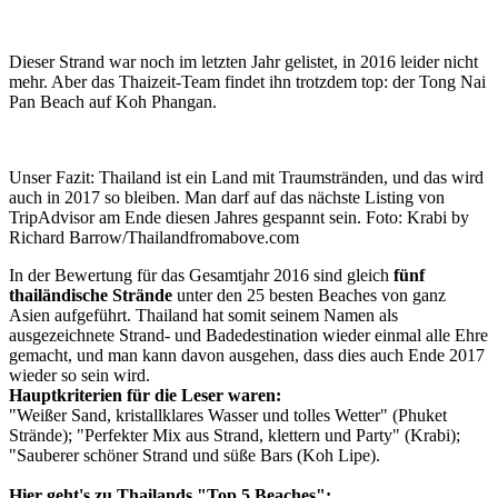
Dieser Strand war noch im letzten Jahr gelistet, in 2016 leider nicht
mehr. Aber das Thaizeit-Team findet ihn trotzdem top: der Tong Nai
Pan Beach auf Koh Phangan.
Unser Fazit: Thailand ist ein Land mit Traumstränden, und das wird
auch in 2017 so bleiben. Man darf auf das nächste Listing von
TripAdvisor am Ende diesen Jahres gespannt sein. Foto: Krabi by
Richard Barrow/Thailandfromabove.com
In der Bewertung für das Gesamtjahr 2016 sind gleich
fünf
thailändische Strände
unter den 25 besten Beaches von ganz
Asien aufgeführt. Thailand hat somit seinem Namen als
ausgezeichnete Strand- und Badedestination wieder einmal alle Ehre
gemacht, und man kann davon ausgehen, dass dies auch Ende 2017
wieder so sein wird.
Hauptkriterien für die Leser waren:
"Weißer Sand, kristallklares Wasser und tolles Wetter" (Phuket
Strände); "Perfekter Mix aus Strand, klettern und Party" (Krabi);
"Sauberer schöner Strand und süße Bars (Koh Lipe).
Hier geht's zu Thailands "Top 5 Beaches":