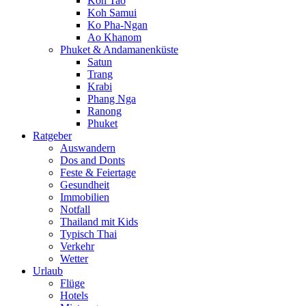
Koh Tao
Koh Samui
Ko Pha-Ngan
Ao Khanom
Phuket & Andamanenküste
Satun
Trang
Krabi
Phang Nga
Ranong
Phuket
Ratgeber
Auswandern
Dos and Donts
Feste & Feiertage
Gesundheit
Immobilien
Notfall
Thailand mit Kids
Typisch Thai
Verkehr
Wetter
Urlaub
Flüge
Hotels