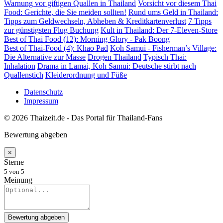
Warnung vor giftigen Quallen in Thailand
Vorsicht vor diesem Thai
Food: Gerichte, die Sie meiden sollten!
Rund ums Geld in Thailand:
Tipps zum Geldwechseln, Abheben & Kreditkartenverlust
7 Tipps
zur günstigsten Flug Buchung
Kult in Thailand: Der 7-Eleven-Store
Best of Thai Food (12): Morning Glory - Pak Boong
Best of Thai-Food (4): Khao Pad
Koh Samui - Fisherman’s Village:
Die Alternative zur Masse
Drogen Thailand
Typisch Thai:
Inhalation
Drama in Lamai, Koh Samui: Deutsche stirbt nach
Quallenstich
Kleiderordnung und Füße
Datenschutz
Impressum
© 2026 Thaizeit.de - Das Portal für Thailand-Fans
Bewertung abgeben
×
Sterne
5
von 5
Meinung
Bewertung abgeben