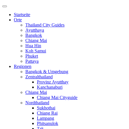
Startseite
Orte
Thailand City Guides
Ayutthaya
Bangkok
Chiang Mai
Hua Hin
Koh Samui
Phuket
Pattaya
Regionen
Bangkok & Umgebung
Zentralthailand
Provinz Ayutthay
Kanchanaburi
Chiang Mai
Chiang Mai Cityguide
Nordthailand
Sukhothai
Chiang Rai
Lampang
Phitsanulok
Tak