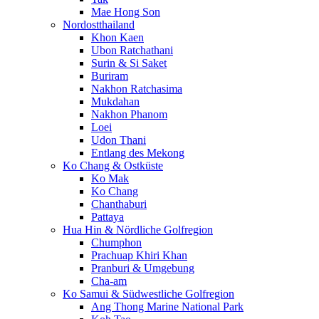
Mae Hong Son
Nordostthailand
Khon Kaen
Ubon Ratchathani
Surin & Si Saket
Buriram
Nakhon Ratchasima
Mukdahan
Nakhon Phanom
Loei
Udon Thani
Entlang des Mekong
Ko Chang & Ostküste
Ko Mak
Ko Chang
Chanthaburi
Pattaya
Hua Hin & Nördliche Golfregion
Chumphon
Prachuap Khiri Khan
Pranburi & Umgebung
Cha-am
Ko Samui & Südwestliche Golfregion
Ang Thong Marine National Park