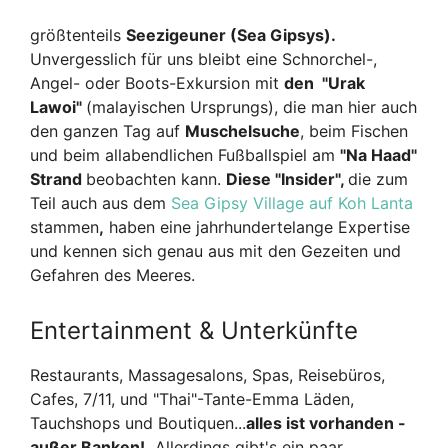
größtenteils
Seezigeuner (Sea Gipsys).
Unvergesslich für uns bleibt eine Schnorchel-,
Angel- oder Boots-Exkursion mit
den "Urak
Lawoi"
(malayischen Ursprungs), die man hier auch
den ganzen Tag auf
Muschelsuche
, beim Fischen
und beim allabendlichen Fußballspiel am
"Na Haad"
Strand
beobachten kann.
Diese "Insider",
die zum
Teil auch aus dem
Sea Gipsy Village auf Koh Lanta
stammen
,
haben eine jahrhundertelange Expertise
und kennen sich genau aus mit den Gezeiten und
Gefahren des Meeres.
Entertainment & Unterkünfte
Restaurants, Massagesalons, Spas, Reisebüros,
Cafes, 7/11, und "Thai"-Tante-Emma Läden,
Tauchshops und Boutiquen...
alles ist vorhanden -
außer Banken!
Allerdings gibt's ein paar