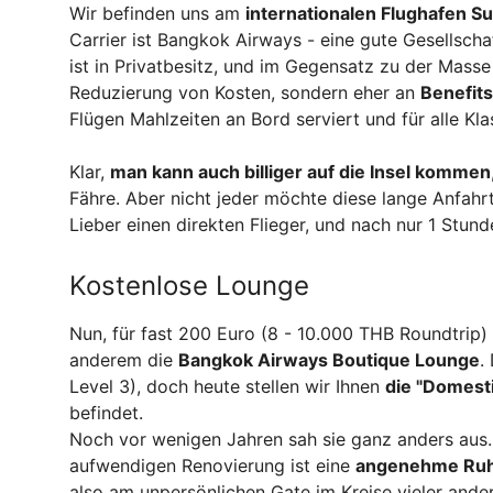
Wir befinden uns am
internationalen Flughafen 
Carrier ist Bangkok Airways - eine gute Gesellschaf
ist in Privatbesitz, und im Gegensatz zu der Masse
Reduzierung von Kosten, sondern eher an
Benefits
Flügen Mahlzeiten an Bord serviert und für alle K
Klar,
man kann auch billiger auf die Insel kommen
Fähre. Aber nicht jeder möchte diese lange Anfahrt
Lieber einen direkten Flieger, und nach nur 1 Stun
Kostenlose Lounge
Nun, für fast 200 Euro (8 - 10.000 THB Roundtrip
anderem die
Bangkok Airways Boutique Lounge
.
Level 3), doch heute stellen wir Ihnen
die "Domest
befindet.
Noch vor wenigen Jahren sah sie ganz anders aus...
aufwendigen Renovierung ist eine
angenehme Ruh
also am unpersönlichen Gate im Kreise vieler ande