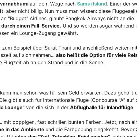
Suvarnabhumi
auf dem Wege nach
Samui Island
. Einer der 
t, aber nicht billig. Nun muss man wissen: diese Fluggesell
 an "Budget" Airlines, glaubt Bangkok Airways nicht an die
 durch einen Full-Service.
Und so werden sogar während 
lassen ein Lounge-Zugang gewährt.
, zum Beispiel über Surat Thani und anschließend weiter mi
szeit auf sich nehmen...
also heißt die Option für viele Re
de Flugzeit ab an den Strand und in die Sonne.
) kann man schon was für sein Geld erwarten. Dazu gehört 
 Die gibt's auch für internationale Flüge (Concourse "A" auf
ic Lounge"
vor, die sich in der
Abflughalle für Inlandflüge
 mit poppigen, fast schrillen bunten Farben. Jetzt, nach ei
e in das Ambiente
und die Farbgebung eingekehrt! Bevor 
rer Urlauber
das "Zeit-Totschlag-Spiel spielen"
, entspanne