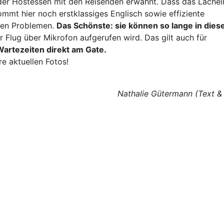
er Hostessen mit den Reisenden erwähnt. Dass das Lächeln
ommt hier noch erstklassiges Englisch sowie effiziente
igen Problemen.
Das Schönste: sie können so lange in dies
hr Flug über Mikrofon aufgerufen wird. Das gilt auch für
artezeiten direkt am Gate.
re aktuellen Fotos!
Nathalie Gütermann (Text &