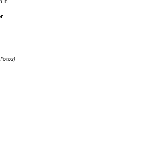
 in
er
 Fotos)