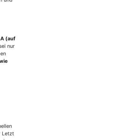
A (auf
sei nur
gen
 wie
ellen
 Letzt