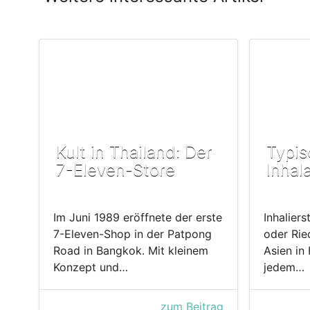
Kult in Thailand: Der
Typis
7-Eleven-Store
Inhal
Im Juni 1989 eröffnete der erste
Inhaliers
7-Eleven-Shop in der Patpong
oder Rie
Road in Bangkok. Mit kleinem
Asien in 
Konzept und…
jedem…
zum Beitrag