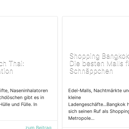
Shopping Bangkok
ch Thai:
Die besten Malls f
ation
Schnäppchen
tifte, Naseninhalatoren
Edel-Malls, Nachtmärkte un
chdöschen gibt es in
kleine
Hülle und Fülle. In
Ladengeschäfte...Bangkok 
sich seinen Ruf als Shoppin
Metropole…
zum Beitrag