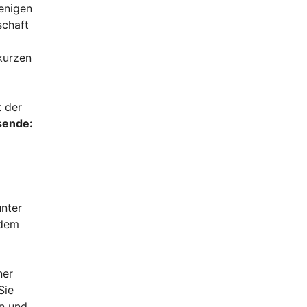
wenigen
schaft
kurzen
t der
isende:
unter
 dem
ner
Sie
n und