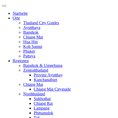
Startseite
Orte
Thailand City Guides
Ayutthaya
Bangkok
Chiang Mai
Hua Hin
Koh Samui
Phuket
Pattaya
Regionen
Bangkok & Umgebung
Zentralthailand
Provinz Ayutthay
Kanchanaburi
Chiang Mai
Chiang Mai Cityguide
Nordthailand
Sukhothai
Chiang Rai
Lampang
Phitsanulok
Tak