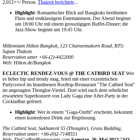
2,012++/ Person.
Thaizeit berichtete
...
Highlight
: Romantischer Blick auf Bangkoks berühmten
Fluss und erstklassigem Entertainment. Der Abend beginnt
um 18:00 Uhr mit einem grosszügigen Buffet-Dinner; die
Jazz-Show beginnt um 19:45 Uhr.
Millennium Hilton Bangkok, 123 Charoennakorn Road, BTS:
Sapan Thaksin
Reservation unter +66-(2)-4422000
Web: Hilton.de/Bangkok
ECLECTIC RENDEZ-VOUS @ THE CATBIRD SEAT
Wer
es lieber hip und trendy mag, feiert mit einer exzentrischen
Partycrowd im brandneuen Rooftop-Restaurant "The Catbird Seat"
im angesagten Thonglor-Viertel. Dort wird nach dem sehnlichst
erwarteten Superkonzert von Lady Gaga eine After-Party in der
Cocktailbar gefeiert.
Highlight
: Wer in einem "Gaga-Outfit" erscheint, bekommt
einen kostenlosen Drink zur Begrüssung.
The Catbird Seat, Sukhumvit 55 (Thonglor), Grass Building,
Reservation unter: +66-(0)2-7148551
Web: TheCatBirdRestaurants.com
Samstag, 26. Mai 2012
"SO