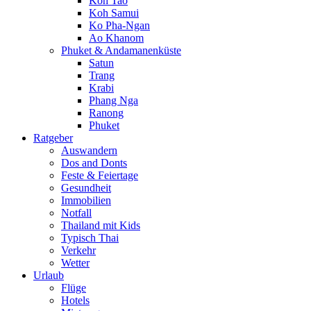
Koh Tao
Koh Samui
Ko Pha-Ngan
Ao Khanom
Phuket & Andamanenküste
Satun
Trang
Krabi
Phang Nga
Ranong
Phuket
Ratgeber
Auswandern
Dos and Donts
Feste & Feiertage
Gesundheit
Immobilien
Notfall
Thailand mit Kids
Typisch Thai
Verkehr
Wetter
Urlaub
Flüge
Hotels