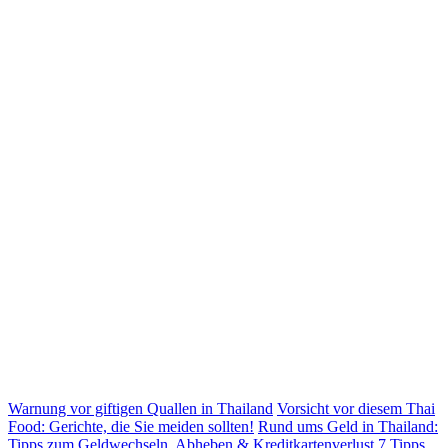
Warnung vor giftigen Quallen in Thailand
Vorsicht vor diesem Thai
Food: Gerichte, die Sie meiden sollten!
Rund ums Geld in Thailand:
Tipps zum Geldwechseln, Abheben & Kreditkartenverlust
7 Tipps