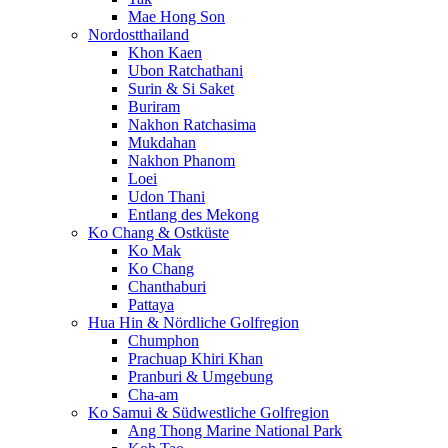
Mae Hong Son
Nordostthailand
Khon Kaen
Ubon Ratchathani
Surin & Si Saket
Buriram
Nakhon Ratchasima
Mukdahan
Nakhon Phanom
Loei
Udon Thani
Entlang des Mekong
Ko Chang & Ostküste
Ko Mak
Ko Chang
Chanthaburi
Pattaya
Hua Hin & Nördliche Golfregion
Chumphon
Prachuap Khiri Khan
Pranburi & Umgebung
Cha-am
Ko Samui & Südwestliche Golfregion
Ang Thong Marine National Park