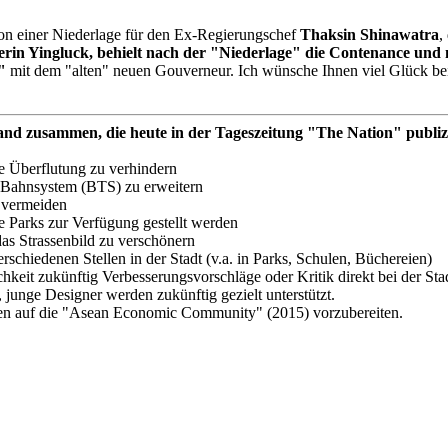
n einer Niederlage für den Ex-Regierungschef
Thaksin Shinawatra
,
erin Yingluck, behielt nach der "Niederlage" die Contenance und
"
mit dem "alten" neuen Gouverneur. Ich wünsche Ihnen viel Glück bei 
 zusammen, die heute in der Tageszeitung "The Nation" publiz
e Überflutung zu verhindern
-Bahnsystem (BTS) zu erweitern
 vermeiden
he Parks zur Verfügung gestellt werden
das Strassenbild zu verschönern
rschiedenen Stellen in der Stadt (v.a. in Parks, Schulen, Büchereien)
hkeit zukünftig Verbesserungsvorschläge oder Kritik direkt bei der Sta
junge Designer werden zukünftig gezielt unterstützt.
nten auf die "Asean Economic Community" (2015) vorzubereiten.