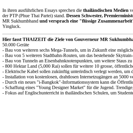
In ihren ausführlichen Essays sprechen die
thailändischen Medien
vo
der PTP (Phue Thai Partei) stand.
Dessen Schwester, Premierminist
MR Sukhumbhand
und versprach eine "flüssige Zusammenarbeit
Yingluck.
Hier fasst THAIZEIT die Ziele von Gouverneur MR Sukhumbhand
50.000 Geräte
- Bau von weiteren sechs Mega-Tunnels, um in Zukunft eine möglich
- Bau von 5 weiteren Stadtbahn-Routen, um das bestehende Skytrain
- Bau von Tunneln an Eisenbahnknotenpunkten, um weitere Staus zu
- 800 Hektar Land (5,000 Rai) sollen für weitere 10 grosse, öffentlic
- Elektrische Kabel sollen zukünftig unterirdisch verlegt werden, um 
- Installation von kostenlosen, drahtlosen Internetzugängen an 5000 ve
- Durch ein neues "i-Bangkok"-Informationssystem kann die Öffentlic
- Schaffung eines "Young Designer Market" für die Jugend. Trendige, 
- Fokus auf Englischunterricht in thailändischen Schulen, um Stude