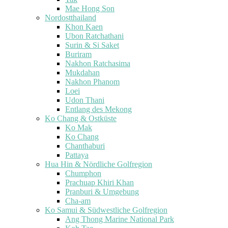
Mae Hong Son
Nordostthailand
Khon Kaen
Ubon Ratchathani
Surin & Si Saket
Buriram
Nakhon Ratchasima
Mukdahan
Nakhon Phanom
Loei
Udon Thani
Entlang des Mekong
Ko Chang & Ostküste
Ko Mak
Ko Chang
Chanthaburi
Pattaya
Hua Hin & Nördliche Golfregion
Chumphon
Prachuap Khiri Khan
Pranburi & Umgebung
Cha-am
Ko Samui & Südwestliche Golfregion
Ang Thong Marine National Park