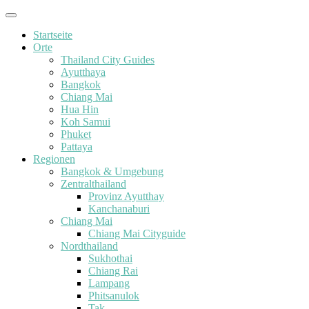
Startseite
Orte
Thailand City Guides
Ayutthaya
Bangkok
Chiang Mai
Hua Hin
Koh Samui
Phuket
Pattaya
Regionen
Bangkok & Umgebung
Zentralthailand
Provinz Ayutthay
Kanchanaburi
Chiang Mai
Chiang Mai Cityguide
Nordthailand
Sukhothai
Chiang Rai
Lampang
Phitsanulok
Tak