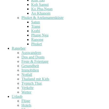
Koh Tao
Koh Samui
Ko Pha-Ngan
Ao Khanom
Phuket & Andamanenküste
Satun
Trang
Krabi
Phang Nga
Ranong
Phuket
Ratgeber
Auswandern
Dos and Donts
Feste & Feiertage
Gesundheit
Immobilien
Notfall
Thailand mit Kids
Typisch Thai
Verkehr
Wetter
Urlaub
Flüge
Hotels