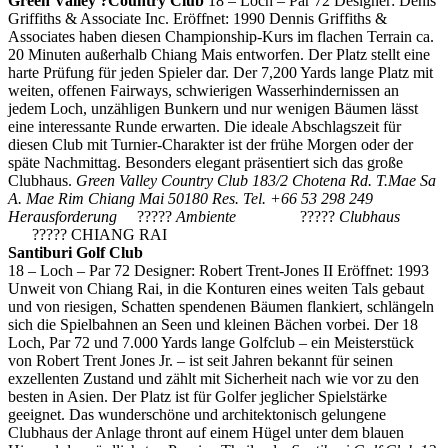
Green Valley
?
Country Club
18 – Loch – Par 72 Designer: Denis
Griffiths & Associate Inc. Eröffnet: 1990 Dennis Griffiths &
Associates haben diesen Championship-Kurs im flachen Terrain ca.
20 Minuten außerhalb Chiang Mais entworfen. Der Platz stellt eine
harte Prüfung für jeden Spieler dar. Der 7,200 Yards lange Platz mit
weiten, offenen Fairways, schwierigen Wasserhindernissen an
jedem Loch, unzähligen Bunkern und nur wenigen Bäumen lässt
eine interessante Runde erwarten. Die ideale Abschlagszeit für
diesen Club mit Turnier-Charakter ist der frühe Morgen oder der
späte Nachmittag. Besonders elegant präsentiert sich das große
Clubhaus.
Green Valley Country Club
183/2 Chotena Rd. T.Mae Sa
A. Mae Rim Chiang Mai 50180
Res. Tel. +66 53 298 249
Herausforderung
?????
Ambiente
?????
Clubhaus
?????
CHIANG RAI
Santiburi Golf Club
18 – Loch – Par 72 Designer: Robert Trent-Jones II Eröffnet: 1993
Unweit von Chiang Rai, in die Konturen eines weiten Tals gebaut
und von riesigen, Schatten spendenen Bäumen flankiert, schlängeln
sich die Spielbahnen an Seen und kleinen Bächen vorbei. Der 18
Loch, Par 72 und 7.000 Yards lange Golfclub – ein Meisterstück
von Robert Trent Jones Jr. – ist seit Jahren bekannt für seinen
exzellenten Zustand und zählt mit Sicherheit nach wie vor zu den
besten in Asien. Der Platz ist für Golfer jeglicher Spielstärke
geeignet. Das wunderschöne und architektonisch gelungene
Clubhaus der Anlage thront auf einem Hügel unter dem blauen