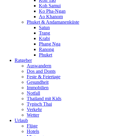
Koh Tao
Koh Samui
Ko Pha-Ngan
Ao Khanom
Phuket & Andamanenküste
Satun
Trang
Krabi
Phang Nga
Ranong
Phuket
Ratgeber
Auswandern
Dos and Donts
Feste & Feiertage
Gesundheit
Immobilien
Notfall
Thailand mit Kids
Typisch Thai
Verkehr
Wetter
Urlaub
Flüge
Hotels