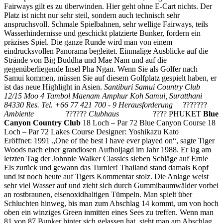
Fairways gilt es zu überwinden. Hier geht ohne E-Cart nichts. Der
Platz ist nicht nur sehr steil, sondern auch technisch sehr
anspruchsvoll. Schmale Spielbahnen, sehr wellige Fairways, teils
Wasserhindernisse und geschickt platzierte Bunker, fordern ein
präzises Spiel. Die ganze Runde wird man von einem
eindrucksvollen Panorama begleitet. Einmalige Ausblicke auf die
Strände von Big Buddha und Mae Nam und auf die
gegenüberliegende Insel Pha Ngan. Wenn Sie als Golfer nach
Samui kommen, müssen Sie auf diesem Golfplatz gespielt haben, er
ist das neue Highlight in Asien.
Santiburi Samui Country Club
12/15 Moo 4 Tambol Maenam
Amphur Koh Samui, Suratthani
84330
Res. Tel. +66 77 421 700 - 9
Herausforderung
???????
Ambiente
??????
Clubhaus
????
PHUKET
Blue
Canyon Country Club
18 Loch – Par 72 Blue Canyon Course 18
Loch – Par 72 Lakes Course Designer: Yoshikazu Kato
Eröffnet: 1991 „One of the best I have ever played on“, sagte Tiger
Woods nach einer grandiosen Aufholjagd im Jahr 1988. Er lag am
letzten Tag der Johnnie Walker Classics sieben Schläge auf Ernie
Els zurück und gewann das Turnier! Thailand stand damals Kopf
und ist noch heute auf Tigers Kommentar stolz. Die Anlage weist
sehr viel Wasser auf und zieht sich durch Gummibaumwälder vorbei
an rostbraunen, eisenoxidhaltigen Tümpeln. Man spielt über
Schluchten hinweg, bis man zum Abschlag 14 kommt, um von hoch
oben ein winziges Green inmitten eines Sees zu treffen. Wenn man
81 von 87 Bunker hinter sich gelassen hat, steht man am Abschlag