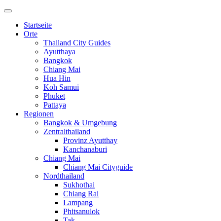
Startseite
Orte
Thailand City Guides
Ayutthaya
Bangkok
Chiang Mai
Hua Hin
Koh Samui
Phuket
Pattaya
Regionen
Bangkok & Umgebung
Zentralthailand
Provinz Ayutthay
Kanchanaburi
Chiang Mai
Chiang Mai Cityguide
Nordthailand
Sukhothai
Chiang Rai
Lampang
Phitsanulok
Tak