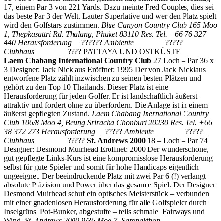
17, einem Par 3 von 221 Yards. Dazu meinte Fred Couples, dies sei
das beste Par 3 der Welt. Lauter Superlative und wer den Platz spielt
wird den Golfstars zustimmen.
Blue Canyon Country Club
165 Moo
1, Thepkasattri Rd.
Thalang, Phuket 83110
Res. Tel. +66 76 327
440
Herausforderung
??????
Ambiente
?????
Clubhaus
????
PATTAYA UND OSTKÜSTE
Laem Chabang International Country Club
27 Loch – Par 36 x
3 Designer: Jack Nicklaus Eröffnet: 1995 Der von Jack Nicklaus
entworfene Platz zählt inzwischen zu seinen besten Plätzen und
gehört zu den Top 10 Thailands. Dieser Platz ist eine
Herausforderung für jeden Golfer. Er ist landschaftlich äußerst
attraktiv und fordert ohne zu überfordern. Die Anlage ist in einem
äußerst gepflegten Zustand.
Laem Chabang Inernational Country
Club
106/8 Moo 4, Beung Sriracha
Chonburi 20230
Res. Tel. +66
38 372 273
Herausforderung
?????
Ambiente
?????
Clubhaus
?????
St. Andrews 2000
18 – Loch – Par 74
Designer: Desmond Muirhead Eröffnet: 2000 Der wunderschöne,
gut gepflegte Links-Kurs ist eine kompromisslose Herausforderung
selbst für gute Spieler und somit für hohe Handicaps eigentlich
ungeeignet. Der beeindruckende Platz mit zwei Par 6 (!) verlangt
absolute Präzision und Power über das gesamte Spiel. Der Designer
Desmond Muirhead schuf ein optisches Meisterstück – verbunden
mit einer gnadenlosen Herausforderung für alle Golfspieler durch
Inselgrüns, Pot-Bunker, abgestufte – teils schmale Fairways und
Wind.
St. Andrews 2000
9/36 Moo 7, Samnakthon,