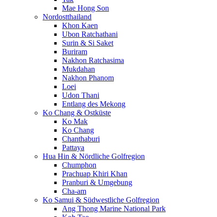
Mae Hong Son
Nordostthailand
Khon Kaen
Ubon Ratchathani
Surin & Si Saket
Buriram
Nakhon Ratchasima
Mukdahan
Nakhon Phanom
Loei
Udon Thani
Entlang des Mekong
Ko Chang & Ostküste
Ko Mak
Ko Chang
Chanthaburi
Pattaya
Hua Hin & Nördliche Golfregion
Chumphon
Prachuap Khiri Khan
Pranburi & Umgebung
Cha-am
Ko Samui & Südwestliche Golfregion
Ang Thong Marine National Park