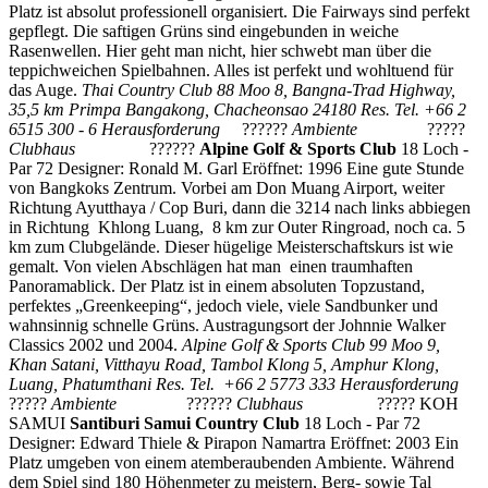
Platz ist absolut professionell organisiert. Die Fairways sind perfekt
gepflegt. Die saftigen Grüns sind eingebunden in weiche
Rasenwellen. Hier geht man nicht, hier schwebt man über die
teppichweichen Spielbahnen. Alles ist perfekt und wohltuend für
das Auge.
Thai Country Club
88 Moo 8, Bangna-Trad Highway,
35,5 km
Primpa Bangakong, Chacheonsao 24180
Res. Tel. +66 2
6515 300 - 6
Herausforderung
??????
Ambiente
?????
Clubhaus
??????
Alpine Golf & Sports Club
18 Loch -
Par 72 Designer: Ronald M. Garl Eröffnet: 1996 Eine gute Stunde
von Bangkoks Zentrum. Vorbei am Don Muang Airport, weiter
Richtung Ayutthaya / Cop Buri, dann die 3214 nach links abbiegen
in Richtung Khlong Luang, 8 km zur Outer Ringroad, noch ca. 5
km zum Clubgelände. Dieser hügelige Meisterschaftskurs ist wie
gemalt. Von vielen Abschlägen hat man einen traumhaften
Panoramablick. Der Platz ist in einem absoluten Topzustand,
perfektes „Greenkeeping“, jedoch viele, viele Sandbunker und
wahnsinnig schnelle Grüns. Austragungsort der Johnnie Walker
Classics 2002 und 2004.
Alpine Golf & Sports Club
99 Moo 9,
Khan Satani, Vitthayu Road,
Tambol Klong 5, Amphur Klong,
Luang, Phatumthani
Res. Tel. +66 2 5773 333
Herausforderung
?????
Ambiente
??????
Clubhaus
?????
KOH
SAMUI
Santiburi Samui Country Club
18 Loch - Par 72
Designer: Edward Thiele & Pirapon Namartra Eröffnet: 2003 Ein
Platz umgeben von einem atemberaubenden Ambiente. Während
dem Spiel sind 180 Höhenmeter zu meistern, Berg- sowie Tal