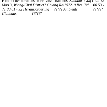
Himmel der nördlichsten Provinz Thailands.
Santiburi Golf Club
12
Moo 3, Wiang-Chai District
?
Chiang Rai
?
57210
Res. Tel. +66 53 -
71 80 81 - 92
Herausforderung
?????
Ambiente
??????
Clubhaus
??????