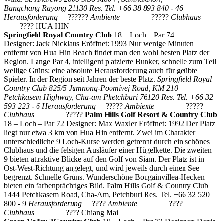
Bangchang Rayong 21130
Res. Tel. +66 38 893 840 - 46
Herausforderung
??????
Ambiente
?????
Clubhaus
????
HUA HIN
Springfield Royal Country Club
18 – Loch – Par 74
Designer: Jack Nicklaus Eröffnet: 1993 Nur wenige Minuten
entfernt von Hua Hin Beach findet man den wohl besten Platz der
Region. Lange Par 4, intelligent platzierte Bunker, schnelle zum Teil
wellige Grüns: eine absolute Herausforderung auch für geübte
Spieler. In der Region seit Jahren der beste Platz.
Springfield Royal
Country Club
825/5 Jumnong-Poomivej Road, KM 210
Petchkasem Highway, Cha-am
Phetchburi 76120
Res. Tel. +66 32
593 223 - 6
Herausforderung
?????
Ambiente
?????
Clubhaus
?????
Palm Hills Golf Resort & Country Club
18 – Loch – Par 72 Designer: Max Waxler Eröffnet: 1992 Der Platz
liegt nur etwa 3 km von Hua Hin entfernt. Zwei im Charakter
unterschiedliche 9 Loch-Kurse werden getrennt durch ein schönes
Clubhaus und die felsigen Ausläufer einer Hügelkette. Die zweiten
9 bieten attraktive Blicke auf den Golf von Siam. Der Platz ist in
Ost-West-Richtung angelegt, und wird jeweils durch einen See
begrenzt. Schnelle Grüns. Wunderschöne Bougainvillea-Hecken
bieten ein farbenprächtiges Bild. Palm Hills Golf & Country Club
1444 Petchkasem Road, Cha-Am, Petchburi Res. Tel. +66 32 520
800 - 9
Herausforderung
????
Ambiente
????
Clubhaus
???? Chiang Mai