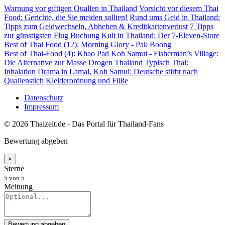
Warnung vor giftigen Quallen in Thailand
Vorsicht vor diesem Thai
Food: Gerichte, die Sie meiden sollten!
Rund ums Geld in Thailand:
Tipps zum Geldwechseln, Abheben & Kreditkartenverlust
7 Tipps
zur günstigsten Flug Buchung
Kult in Thailand: Der 7-Eleven-Store
Best of Thai Food (12): Morning Glory - Pak Boong
Best of Thai-Food (4): Khao Pad
Koh Samui - Fisherman’s Village:
Die Alternative zur Masse
Drogen Thailand
Typisch Thai:
Inhalation
Drama in Lamai, Koh Samui: Deutsche stirbt nach
Quallenstich
Kleiderordnung und Füße
Datenschutz
Impressum
© 2026 Thaizeit.de - Das Portal für Thailand-Fans
Bewertung abgeben
×
Sterne
5
von 5
Meinung
Bewertung abgeben