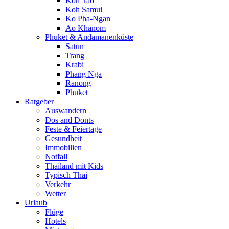
Koh Tao
Koh Samui
Ko Pha-Ngan
Ao Khanom
Phuket & Andamanenküste
Satun
Trang
Krabi
Phang Nga
Ranong
Phuket
Ratgeber
Auswandern
Dos and Donts
Feste & Feiertage
Gesundheit
Immobilien
Notfall
Thailand mit Kids
Typisch Thai
Verkehr
Wetter
Urlaub
Flüge
Hotels