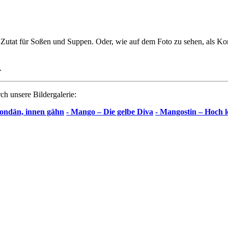
s Zutat für Soßen und Suppen. Oder, wie auf dem Foto zu sehen, als Kon
.
rch unsere Bildergalerie:
mondän, innen gähn
- Mango – Die gelbe Diva
- Mangostin
–
Hoch l