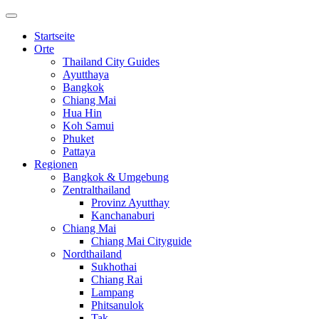
Startseite
Orte
Thailand City Guides
Ayutthaya
Bangkok
Chiang Mai
Hua Hin
Koh Samui
Phuket
Pattaya
Regionen
Bangkok & Umgebung
Zentralthailand
Provinz Ayutthay
Kanchanaburi
Chiang Mai
Chiang Mai Cityguide
Nordthailand
Sukhothai
Chiang Rai
Lampang
Phitsanulok
Tak