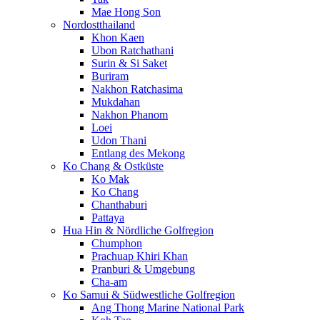
Mae Hong Son
Nordostthailand
Khon Kaen
Ubon Ratchathani
Surin & Si Saket
Buriram
Nakhon Ratchasima
Mukdahan
Nakhon Phanom
Loei
Udon Thani
Entlang des Mekong
Ko Chang & Ostküste
Ko Mak
Ko Chang
Chanthaburi
Pattaya
Hua Hin & Nördliche Golfregion
Chumphon
Prachuap Khiri Khan
Pranburi & Umgebung
Cha-am
Ko Samui & Südwestliche Golfregion
Ang Thong Marine National Park