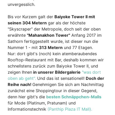
unvergesslich.
Bis vor Kurzem galt der
Baiyoke Tower II mit
seinen 304 Metern
gar als der höchste
"Skyscraper" der Metropole, doch seit der oben
erwähnte
"Mahanakhon Tower"
Anfang 2017 im
Sathorn fertiggestellt wurde, ist dieser nun die
Nummer 1 - mit
313 Metern
und 77 Etagen.
Nur: dort gibt's (noch) kein atemberaubendes
Rooftop-Restaurant mit Bar, deshalb kommen wir
schnellstens zurück zum Baiyoke Tower II, und
zeigen Ihnen
in unserer Bildergalerie
"was dort
oben ab geht".
Und das ist sensationell!
Doch der
Reihe nach!
Genehmigen Sie sich am Nachmittag
zunächst eine Shoppingtour in dieser Gegend,
denn hier gibt's die
besten Schnäppchen-Malls
für Mode (Platinum, Pratunam) und
Informationstechnik
(Panthip Plaza IT Mall).