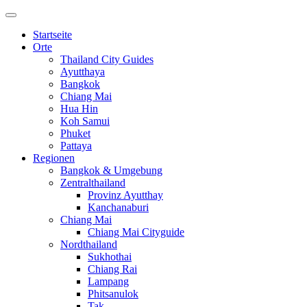
Startseite
Orte
Thailand City Guides
Ayutthaya
Bangkok
Chiang Mai
Hua Hin
Koh Samui
Phuket
Pattaya
Regionen
Bangkok & Umgebung
Zentralthailand
Provinz Ayutthay
Kanchanaburi
Chiang Mai
Chiang Mai Cityguide
Nordthailand
Sukhothai
Chiang Rai
Lampang
Phitsanulok
Tak