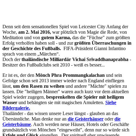
Denn seit dem sensationellen Spiel von Leicester City Anfang der
Woche,
am 2. Mai 2016,
war plötzlich von Magie die Rede, von
Meditation und von
gutem Karma,
das die "Füchse" zum größten
Erfolg verholfen haben soll - und zur
größten Überraschungen in
der Geschichte des Fußballs.
FIFA-Präsident Gianni Infantino
sprach von einem „Märchen“.
Doch der
thailändische Milliardär Vichai Srivaddhanaprabha
-
Besitzer des Fußballclubs seit 2010 - weiß es besser...
Er ist es, der den
Mönch Phra Prommangkalachan
und sein
Gefolge schon seit 2013 immer wieder nach England einfliegen
lässt,
um den Rasen zu weihen
und andere "Mächte" spielen zu
lassen. Die "heiligen Männer" waren auch kurz vor dem aktuellen
Spiel wieder zugegen,
besprenkelten die Spieler mit heiligem
Wasser
und behängten sie mit magischen Amuletten.
Siehe
Bildergalerie.
Thailänder - das wissen unsere Leser längst - glauben an das
Übersinnliche. Man denke nur an
die Geisterhäuser
oder
die
Geisterbäume
. Auch werden neue Häuser, Hotels oder Geschäfte
grundsätzlich von Mönchen "eingeweiht", denn nur so würde sich
Erfolg und Glüc
k
einstellen.
Der spirituell eher unwissende