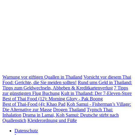
Warnung vor giftigen Quallen in Thailand
Vorsicht vor diesem Thai
Food: Gerichte, die Sie meiden sollten!
Rund ums Geld in Thailand:
Tipps zum Geldwechseln, Abheben & Kreditkartenverlust
7 Tipps
zur günstigsten Flug Buchung
Kult in Thailand: Der 7-Eleven-Store
Best of Thai Food (12): Morning Glory - Pak Boong
Best of Thai-Food (4): Khao Pad
Koh Samui - Fisherman’s Village:
Die Alternative zur Masse
Drogen Thailand
Typisch Thai:
Inhalation
Drama in Lamai, Koh Samui: Deutsche stirbt nach
Quallenstich
Kleiderordnung und Füße
Datenschutz