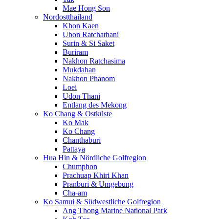
Mae Hong Son
Nordostthailand
Khon Kaen
Ubon Ratchathani
Surin & Si Saket
Buriram
Nakhon Ratchasima
Mukdahan
Nakhon Phanom
Loei
Udon Thani
Entlang des Mekong
Ko Chang & Ostküste
Ko Mak
Ko Chang
Chanthaburi
Pattaya
Hua Hin & Nördliche Golfregion
Chumphon
Prachuap Khiri Khan
Pranburi & Umgebung
Cha-am
Ko Samui & Südwestliche Golfregion
Ang Thong Marine National Park