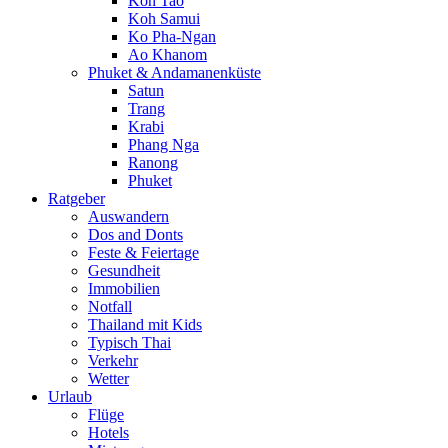
Koh Tao
Koh Samui
Ko Pha-Ngan
Ao Khanom
Phuket & Andamanenküste
Satun
Trang
Krabi
Phang Nga
Ranong
Phuket
Ratgeber
Auswandern
Dos and Donts
Feste & Feiertage
Gesundheit
Immobilien
Notfall
Thailand mit Kids
Typisch Thai
Verkehr
Wetter
Urlaub
Flüge
Hotels