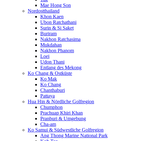
Mae Hong Son
Nordostthailand
Khon Kaen
Ubon Ratchathani
Surin & Si Saket
Buriram
Nakhon Ratchasima
Mukdahan
Nakhon Phanom
Loei
Udon Thani
Entlang des Mekong
Ko Chang & Ostküste
Ko Mak
Ko Chang
Chanthaburi
Pattaya
Hua Hin & Nördliche Golfregion
Chumphon
Prachuap Khiri Khan
Pranburi & Umgebung
Cha-am
Ko Samui & Südwestliche Golfregion
Ang Thong Marine National Park