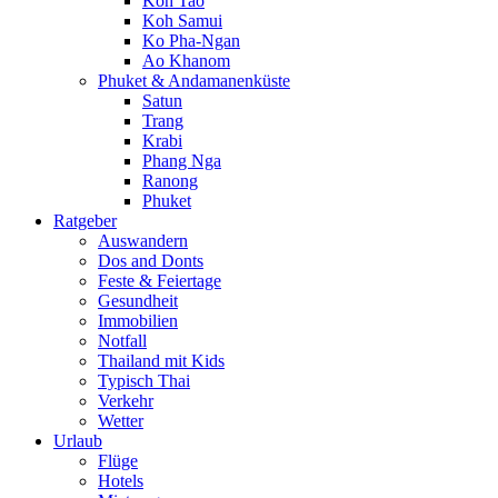
Koh Tao
Koh Samui
Ko Pha-Ngan
Ao Khanom
Phuket & Andamanenküste
Satun
Trang
Krabi
Phang Nga
Ranong
Phuket
Ratgeber
Auswandern
Dos and Donts
Feste & Feiertage
Gesundheit
Immobilien
Notfall
Thailand mit Kids
Typisch Thai
Verkehr
Wetter
Urlaub
Flüge
Hotels