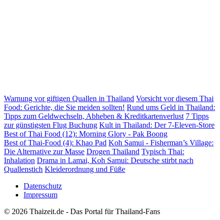
Warnung vor giftigen Quallen in Thailand
Vorsicht vor diesem Thai
Food: Gerichte, die Sie meiden sollten!
Rund ums Geld in Thailand:
Tipps zum Geldwechseln, Abheben & Kreditkartenverlust
7 Tipps
zur günstigsten Flug Buchung
Kult in Thailand: Der 7-Eleven-Store
Best of Thai Food (12): Morning Glory - Pak Boong
Best of Thai-Food (4): Khao Pad
Koh Samui - Fisherman’s Village:
Die Alternative zur Masse
Drogen Thailand
Typisch Thai:
Inhalation
Drama in Lamai, Koh Samui: Deutsche stirbt nach
Quallenstich
Kleiderordnung und Füße
Datenschutz
Impressum
© 2026 Thaizeit.de - Das Portal für Thailand-Fans