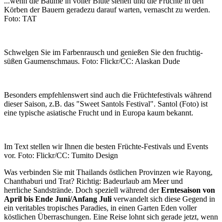
...wenn die Bäume in voller Blüte stehen und die Früchte in den
Körben der Bauern geradezu darauf warten, vernascht zu werden.
Foto: TAT
Schwelgen Sie im Farbenrausch und genießen Sie den fruchtig-
süßen Gaumenschmaus. Foto: Flickr/CC: Alaskan Dude
Besonders empfehlenswert sind auch die Früchtefestivals während
dieser Saison, z.B. das "Sweet Santols Festival". Santol (Foto) ist
eine typische asiatische Frucht und in Europa kaum bekannt.
Im Text stellen wir Ihnen die besten Früchte-Festivals und Events
vor. Foto: Flickr/CC: Tumito Design
Was verbinden Sie mit Thailands östlichen Provinzen wie Rayong,
Chanthaburi und Trat? Richtig: Badeurlaub am Meer und
herrliche Sandstrände. Doch speziell während der
Erntesaison von
April bis Ende Juni/Anfang Juli
verwandelt sich diese Gegend in
ein veritables tropisches Paradies, in einen Garten Eden voller
köstlichen Überraschungen. Eine Reise lohnt sich gerade jetzt, wenn