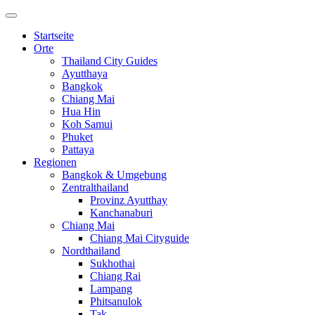
Startseite
Orte
Thailand City Guides
Ayutthaya
Bangkok
Chiang Mai
Hua Hin
Koh Samui
Phuket
Pattaya
Regionen
Bangkok & Umgebung
Zentralthailand
Provinz Ayutthay
Kanchanaburi
Chiang Mai
Chiang Mai Cityguide
Nordthailand
Sukhothai
Chiang Rai
Lampang
Phitsanulok
Tak