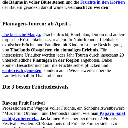
die Bäume in voller Blüte stehen
und die
Früchte in den Körben
der Bauern geradezu darauf warten,
vernascht zu werden
.
Plantagen-Touren: ab April...
Die köstliche Mango
, Drachenfrucht, Rambutan, Durian und andere
tropische Köstlichkeiten...vor allem für Naturfreunde, Liebhaber
exotischer Früchte und Familien mit Kindern ist eine Besichtigung
von
Thailands Obstgärten ein einmaliges Erlebnis
. Für
interessierte Urlauber werden jedes Jahr Touren durch insgesamt 20
unterschiedliche
Plantagen in der Region
angeboten. Dabei
können Besucher nicht nur die Früchte selbst pflücken und
erntefrisch genießen
, sondern auch Wissenswertes über die
Landwirtschaft in Thailand lernen.
Die 3 besten Früchtefestivals
Rayong Fruit Festival
Prozessionen mit Wagons voller Früchte, ein Schönheitswettbewerb
"Miss Fruit Orchard" und Demonstrationen, wie man
Papaya-Salat
richtig zubereitet...
das können Besucher bei diesem 2 Monats-
Festival erwarten. 30 Restaurants und Früchte-Farmer stellen zu