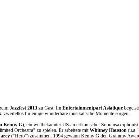
 beim
Jazzfest 2013
zu Gast. Im
Entertainmentpart Asiatique
begeist
. zweifellos für einige wunderbare musikalische Momente sorgen.
n Kenny G)
, ein weltbekannter US-amerikanischer Sopransaxophonis
mited Orchestra" zu spielen. Er arbeitete mit
Whitney Houston
(u.a 
arey
("Hero") zusammen. 1994 gewann Kenny G den Grammy Award for