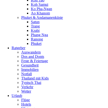
Koh Tao
Koh Samui
Ko Pha-Ngan
Ao Khanom
Phuket & Andamanenküste
Satun
Trang
Krabi
Phang Nga
Ranong
Phuket
Ratgeber
Auswandern
Dos and Donts
Feste & Feiertage
Gesundheit
Immobilien
Notfall
Thailand mit Kids
Typisch Thai
Verkehr
Wetter
Urlaub
Flüge
Hotels