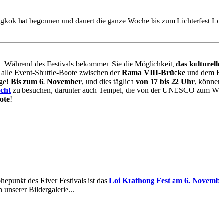
angkok hat begonnen und dauert die ganze Woche bis zum Lichterfest Lo
n
. Während des Festivals bekommen Sie die Möglichkeit,
das kulturel
alle Event-Shuttle-Boote zwischen der
Rama VIII-Brücke
und dem F
age!
Bis zum 6. November
, und dies täglich
von 17 bis 22 Uhr
, könne
acht
zu besuchen, darunter auch Tempel, die von der UNESCO zum Welt
ote
!
epunkt des River Festivals ist das
Loi Krathong Fest am 6. Novem
 unserer Bildergalerie...