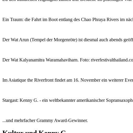
Ein Traum: die Fahrt im Boot entlang des Chao Phraya Rivers im näch
Der Wat Arun (Tempel der Morgenröte) ist diesmal auch abends geöffne
Der Wat Kalyanamitra Waramahaviharn. Foto: riverfestivalthailand.c
Im Asiatique the Riverfront findet am 16. November ein weiterer Event
Stargast: Kenny G. - ein weltbekannter amerikanischer Sopransaxopho
...und mehrfacher Grammy Award-Gewinner.
Kultur und Kenny G.