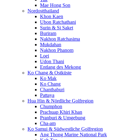
Mae Hong Son
Nordostthailand
Khon Kaen
Ubon Ratchathani
Surin & Si Saket
Buriram
Nakhon Ratchasima
Mukdahan
Nakhon Phanom
Loei
Udon Thani
Entlang des Mekong
Ko Chang & Ostküste
Ko Mak
Ko Chang
Chanthaburi
Pattaya
Hua Hin & Nördliche Golfregion
Chumphon
Prachuap Khiri Khan
Pranburi & Umgebung
Cha-am
Ko Samui & Südwestliche Golfregion
Ang Thong Marine National Park