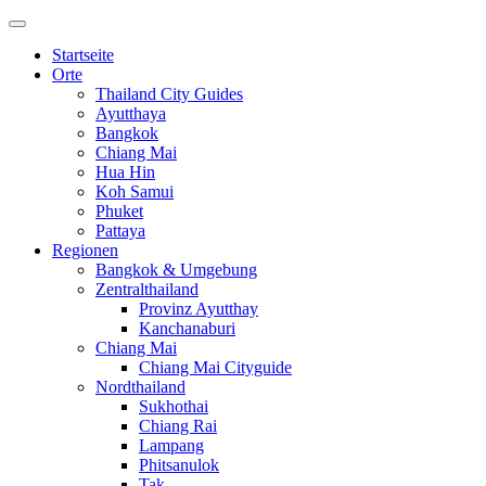
Startseite
Orte
Thailand City Guides
Ayutthaya
Bangkok
Chiang Mai
Hua Hin
Koh Samui
Phuket
Pattaya
Regionen
Bangkok & Umgebung
Zentralthailand
Provinz Ayutthay
Kanchanaburi
Chiang Mai
Chiang Mai Cityguide
Nordthailand
Sukhothai
Chiang Rai
Lampang
Phitsanulok
Tak