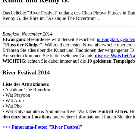
Das beliebte "River Festival" entlang des Chao Phraya Flusses in B
Kenny G. die Ehre im "Asiatique The Riverfront".
Bangkok, November 2014
Etwas ganz Besonderes
wird derzeit Besuchern
in Bangkok gebote
"Fluss der Könige"
. Während der ersten Novemberwoche operieren 
Erfahren Sie alles über die Kunst und Traditionen der vergangener T
Ausserdem kommen Sie in den seltenen Genuß,
diverse Wats bei N
WICHTIG
: achten Sie dabei immer auf die
10 goldenen Tempelgeb
River Festival 2014
Liste der Attraktionen:
• Asiatique The Riverfront
• Wat Prayoon
• Wat Arun
• Wat Pho
• Wat Kalyanamitra & Yodpiman River Walk
Der Eintritt ist frei.
Höh
den einzelnen Locations
und weitere Informationen finden Sie hier in
>>> Panorama-Fotos: "River Festival"