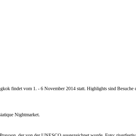
ngkok findet vom 1. - 6 November 2014 statt. Highlights sind Besuche
siatique Nightmarket.
t Prayoon, der von der UNESCO ausgezeichnet wurde. Foto: riverfestiv