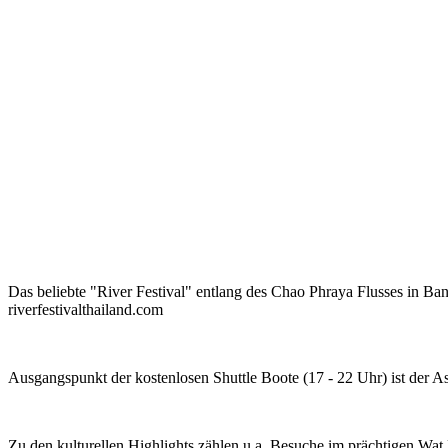
Das beliebte "River Festival" entlang des Chao Phraya Flusses in Ba
riverfestivalthailand.com
Ausgangspunkt der kostenlosen Shuttle Boote (17 - 22 Uhr) ist der A
Zu den kulturellen Highlights zählen u.a. Besuche im prächtigen Wa