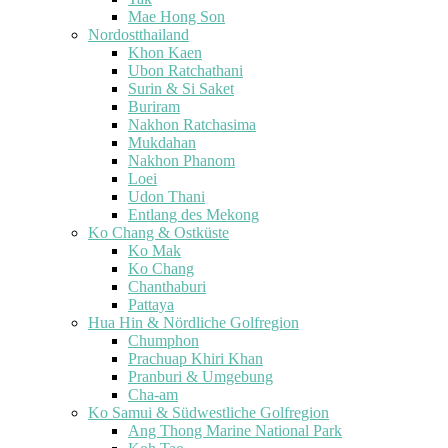
Mae Hong Son
Nordostthailand
Khon Kaen
Ubon Ratchathani
Surin & Si Saket
Buriram
Nakhon Ratchasima
Mukdahan
Nakhon Phanom
Loei
Udon Thani
Entlang des Mekong
Ko Chang & Ostküste
Ko Mak
Ko Chang
Chanthaburi
Pattaya
Hua Hin & Nördliche Golfregion
Chumphon
Prachuap Khiri Khan
Pranburi & Umgebung
Cha-am
Ko Samui & Südwestliche Golfregion
Ang Thong Marine National Park