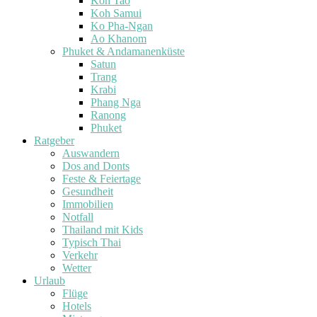
Koh Tao
Koh Samui
Ko Pha-Ngan
Ao Khanom
Phuket & Andamanenküste
Satun
Trang
Krabi
Phang Nga
Ranong
Phuket
Ratgeber
Auswandern
Dos and Donts
Feste & Feiertage
Gesundheit
Immobilien
Notfall
Thailand mit Kids
Typisch Thai
Verkehr
Wetter
Urlaub
Flüge
Hotels