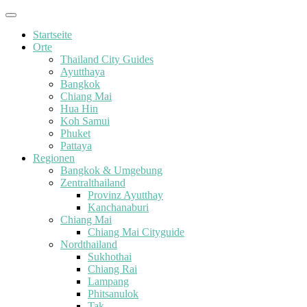
Startseite
Orte
Thailand City Guides
Ayutthaya
Bangkok
Chiang Mai
Hua Hin
Koh Samui
Phuket
Pattaya
Regionen
Bangkok & Umgebung
Zentralthailand
Provinz Ayutthay
Kanchanaburi
Chiang Mai
Chiang Mai Cityguide
Nordthailand
Sukhothai
Chiang Rai
Lampang
Phitsanulok
Tak