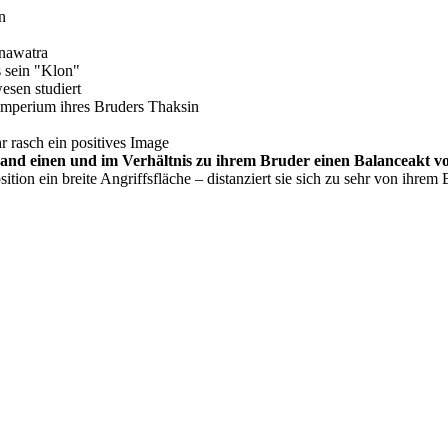
n
inawatra
 sein "Klon"
esen studiert
enimperium ihres Bruders Thaksin
r rasch ein positives Image
Land einen und im Verhältnis zu ihrem Bruder einen Balanceakt vo
tion ein breite Angriffsfläche – distanziert sie sich zu sehr von ihrem B