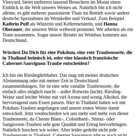
Vineyard, bietet mehreren tausend Besuchern im Monat einen
Einblick in die Welt unseres Weines an. Natürlich bin ich nicht
alleine, es gibt mehrere passionierte Thais im Betrieb sowie andere
deutsche Spezialisten im Weinkeller und Verkauf. Zum Beispiel
Kathrin Puff
als Winzerin und Kellermeisterin, und
Hanna
Oberauer
, die unseren Wein weltweit promotet. Wir arbeiten als ein
Team zusammen. Sogar unsere Berater im Weinbau kommen aus
Deutschland.
Würdest Du Dich für eine Pokdum, eine rote Traubensorte, die
in Thailand heimisch ist, oder eine klassisch französische
Cabernet-Sauvignon-Traube entscheiden?
Ich bin ein Rieslingliebhaber. Das mag mit meiner deutschen
Abstammung oder mit meiner Zeit in Deutschland
zusammenhängen. Sie ist eine sehr variable Traubensorte, die
einfach alles möglich macht – außer Rotwein (lacht). Riesling-
Weine sind leichte Weine mit viel Aroma und wenig Alkohol, die
hervorragend zum Essen passen. Hier in Thailand haben wir mit
Pokdum-Trauben angefangen und unsere ersten Weine damit
entwickelt. Jetzt verabschieden wir uns mehr und mehr von dieser
Traubensorte, da Chenin Blanc-, Colombard-, Shiraz- oder
Sangiovese-Trauben sehr gute Qualität und Ertrag hervorbringen.
Natürlich forschen wir weiter. Aber leider gedeiht nicht jede
Traubensorte in Thailand. Cabernet Sauvignon gibt es noch nicht.