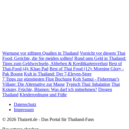
Warnung vor giftigen Quallen in Thailand
Vorsicht vor diesem Thai
Food: Gerichte, die Sie meiden sollten!
Rund ums Geld in Thailand:
Tipps zum Geldwechseln, Abheben & Kreditkartenverlust
Best of
Thai-Food (4): Khao Pad
Best of Thai Food (12): Morning Glory -
Pak Boong
Kult in Thailand: Der 7-Eleven-Store
7 Tipps zur günstigsten Flug Buchung
Koh Samui - Fisherman’s
Village: Die Alternative zur Masse
Typisch Thai: Inhalation
Thai
Kräuter, Früchte, Blumen: Was darf ich mitnehmen?
Drogen
Thailand
Kleiderordnung und Füße
Datenschutz
Impressum
© 2026 Thaizeit.de - Das Portal für Thailand-Fans