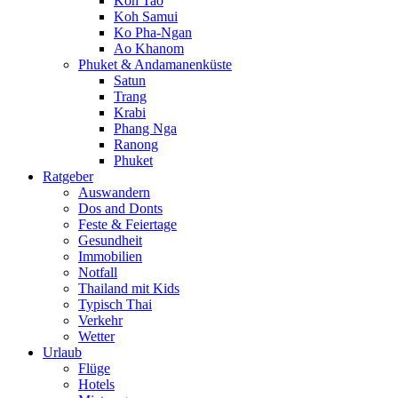
Koh Tao
Koh Samui
Ko Pha-Ngan
Ao Khanom
Phuket & Andamanenküste
Satun
Trang
Krabi
Phang Nga
Ranong
Phuket
Ratgeber
Auswandern
Dos and Donts
Feste & Feiertage
Gesundheit
Immobilien
Notfall
Thailand mit Kids
Typisch Thai
Verkehr
Wetter
Urlaub
Flüge
Hotels