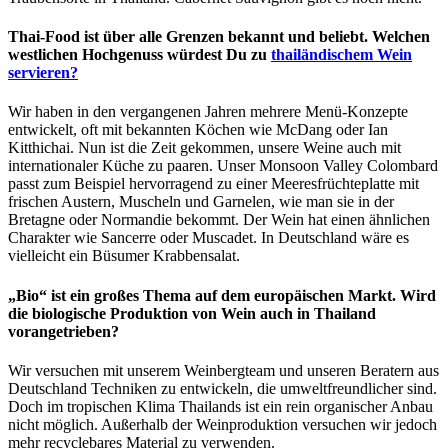
Thai-Food ist über alle Grenzen bekannt und beliebt. Welchen
westlichen Hochgenuss würdest Du zu
thailändischem Wein
servieren?
Wir haben in den vergangenen Jahren mehrere Menü-Konzepte
entwickelt, oft mit bekannten Köchen wie McDang oder Ian
Kitthichai. Nun ist die Zeit gekommen, unsere Weine auch mit
internationaler Küche zu paaren. Unser Monsoon Valley Colombard
passt zum Beispiel hervorragend zu einer Meeresfrüchteplatte mit
frischen Austern, Muscheln und Garnelen, wie man sie in der
Bretagne oder Normandie bekommt. Der Wein hat einen ähnlichen
Charakter wie Sancerre oder Muscadet. In Deutschland wäre es
vielleicht ein Büsumer Krabbensalat.
„Bio“ ist ein großes Thema auf dem europäischen Markt. Wird
die biologische Produktion von Wein auch in Thailand
vorangetrieben?
Wir versuchen mit unserem Weinbergteam und unseren Beratern aus
Deutschland Techniken zu entwickeln, die umweltfreundlicher sind.
Doch im tropischen Klima Thailands ist ein rein organischer Anbau
nicht möglich. Außerhalb der Weinproduktion versuchen wir jedoch
mehr recyclebares Material zu verwenden.