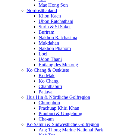
Mae Hong Son
Nordostthailand
Khon Kaen
Ubon Ratchathani
Surin & Si Saket
Buriram
Nakhon Ratchasima
Mukdahan
Nakhon Phanom
Loei
Udon Thani
Entlang des Mekong
Ko Chang & Ostküste
Ko Mak
Ko Chang
Chanthaburi
Pattaya
Hua Hin & Nördliche Golfregion
Chumphon
Prachuap Khiri Khan
Pranburi & Umgebung
Cha-am
Ko Samui & Südwestliche Golfregion
Ang Thong Marine National Park