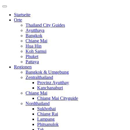
Startseite
Orte
Thailand City Guides
Ayutthaya
Bangkok
Chiang Mai
Hua Hin
Koh Samui
Phuket
Pattaya
Regionen
Bangkok & Umgebung
Zentralthailand
Provinz Ayutthay
Kanchanaburi
Chiang Mai
Chiang Mai Cityguide
Nordthailand
Sukhothai
Chiang Rai
Lampang
Phitsanulok
Tak