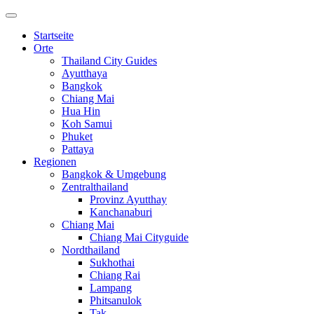
Startseite
Orte
Thailand City Guides
Ayutthaya
Bangkok
Chiang Mai
Hua Hin
Koh Samui
Phuket
Pattaya
Regionen
Bangkok & Umgebung
Zentralthailand
Provinz Ayutthay
Kanchanaburi
Chiang Mai
Chiang Mai Cityguide
Nordthailand
Sukhothai
Chiang Rai
Lampang
Phitsanulok
Tak