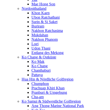
Mae Hong Son
Nordostthailand
Khon Kaen
Ubon Ratchathani
Surin & Si Saket
Buriram
Nakhon Ratchasima
Mukdahan
Nakhon Phanom
Loei
Udon Thani
Entlang des Mekong
Ko Chang & Ostküste
Ko Mak
Ko Chang
Chanthaburi
Pattaya
Hua Hin & Nördliche Golfregion
Chumphon
Prachuap Khiri Khan
Pranburi & Umgebung
Cha-am
Ko Samui & Südwestliche Golfregion
Ang Thong Marine National Park