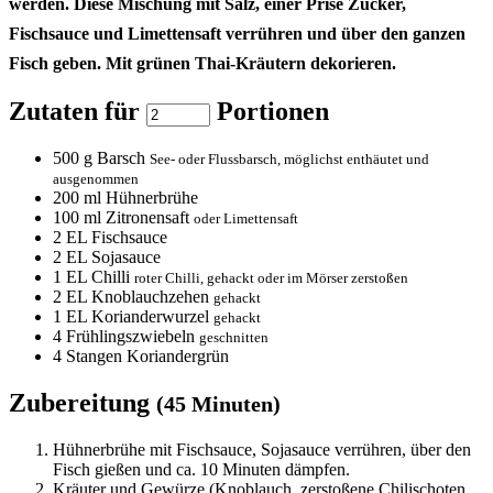
werden. Diese Mischung mit Salz, einer Prise Zucker,
Fischsauce und Limettensaft verrühren und über den ganzen
Fisch geben. Mit grünen Thai-Kräutern dekorieren.
Zutaten für
Portionen
500
g Barsch
See- oder Flussbarsch, möglichst enthäutet und
ausgenommen
200
ml Hühnerbrühe
100
ml Zitronensaft
oder Limettensaft
2
EL Fischsauce
2
EL Sojasauce
1
EL Chilli
roter Chilli, gehackt oder im Mörser zerstoßen
2
EL Knoblauchzehen
gehackt
1
EL Korianderwurzel
gehackt
4
Frühlingszwiebeln
geschnitten
4
Stangen Koriandergrün
Zubereitung
(45 Minuten)
Hühnerbrühe mit Fischsauce, Sojasauce verrühren, über den
Fisch gießen und ca. 10 Minuten dämpfen.
Kräuter und Gewürze (Knoblauch, zerstoßene Chilischoten,