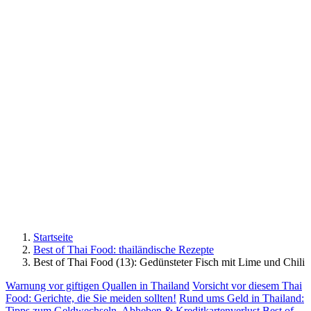
Startseite
Best of Thai Food: thailändische Rezepte
Best of Thai Food (13): Gedünsteter Fisch mit Lime und Chili
Warnung vor giftigen Quallen in Thailand
Vorsicht vor diesem Thai
Food: Gerichte, die Sie meiden sollten!
Rund ums Geld in Thailand:
Tipps zum Geldwechseln, Abheben & Kreditkartenverlust
Best of