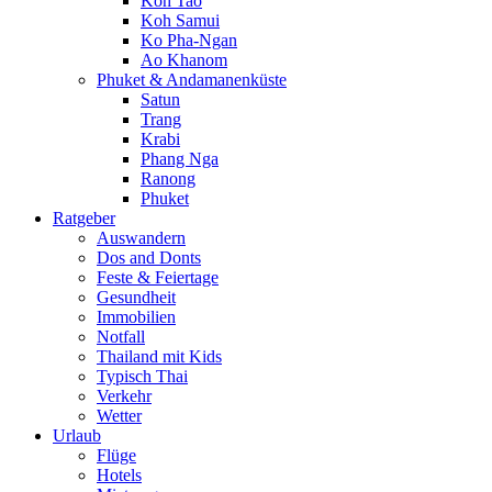
Koh Tao
Koh Samui
Ko Pha-Ngan
Ao Khanom
Phuket & Andamanenküste
Satun
Trang
Krabi
Phang Nga
Ranong
Phuket
Ratgeber
Auswandern
Dos and Donts
Feste & Feiertage
Gesundheit
Immobilien
Notfall
Thailand mit Kids
Typisch Thai
Verkehr
Wetter
Urlaub
Flüge
Hotels