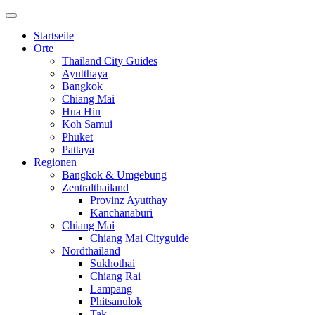
Startseite
Orte
Thailand City Guides
Ayutthaya
Bangkok
Chiang Mai
Hua Hin
Koh Samui
Phuket
Pattaya
Regionen
Bangkok & Umgebung
Zentralthailand
Provinz Ayutthay
Kanchanaburi
Chiang Mai
Chiang Mai Cityguide
Nordthailand
Sukhothai
Chiang Rai
Lampang
Phitsanulok
Tak