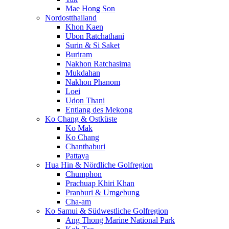
Mae Hong Son
Nordostthailand
Khon Kaen
Ubon Ratchathani
Surin & Si Saket
Buriram
Nakhon Ratchasima
Mukdahan
Nakhon Phanom
Loei
Udon Thani
Entlang des Mekong
Ko Chang & Ostküste
Ko Mak
Ko Chang
Chanthaburi
Pattaya
Hua Hin & Nördliche Golfregion
Chumphon
Prachuap Khiri Khan
Pranburi & Umgebung
Cha-am
Ko Samui & Südwestliche Golfregion
Ang Thong Marine National Park