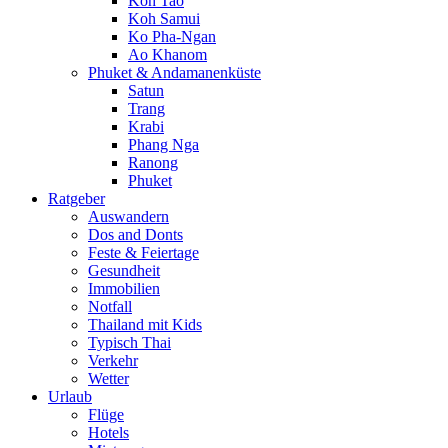
Koh Tao
Koh Samui
Ko Pha-Ngan
Ao Khanom
Phuket & Andamanenküste
Satun
Trang
Krabi
Phang Nga
Ranong
Phuket
Ratgeber
Auswandern
Dos and Donts
Feste & Feiertage
Gesundheit
Immobilien
Notfall
Thailand mit Kids
Typisch Thai
Verkehr
Wetter
Urlaub
Flüge
Hotels