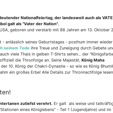
edeutender Nationalfeiertag, der landesweit auch als VA
ol galt als "Vater der Nation".
USA, geboren und verstarb mit 88 Jahren am 13. Oktober 2
t - anlässlich seines Geburtstages - posthum immer wieder
h seinem Tode
ihre Treue und Zuneigung durch Gebete un
ch viele Thais in gelben T-Shirts sehen... der "Königsfarbe
fiziell die Thronfolge an. Seine Majestät,
König Maha
 der 10. König der Chakri-Dynastie - so wie es König Bhumi
hm ein großes Erbe! Alle Details zur Thronnachfolge lesen
ten!
tertanen zutiefst verehrt.
Er galt als weise und tatkräfti
tationen eines Königlebens" - Teil 1 (Jugendjahre) und im 