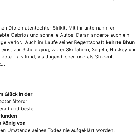
nen Diplomatentochter Sirikit. Mit ihr unternahm er
iebte Cabrios und schnelle Autos. Daran änderte auch ein
Auge verlor. Auch im Laufe seiner Regentschaft
kehrte Bhum
r einst zur Schule ging, wo er Ski fahren, Segeln, Hockey un
lebte - als Kind, als Jugendlicher, und als Student.
...
m Glück in der
bter älterer
merad und bester
efunden
s König von
hren Umstände seines Todes nie aufgeklärt worden.