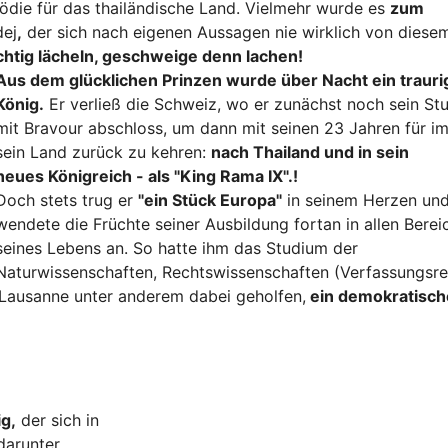
gödie für das thailändische Land. Vielmehr wurde es
zum
dej
,
der sich nach eigenen Aussagen nie wirklich von diese
ichtig lächeln, geschweige denn lachen!
Aus dem glücklichen Prinzen wurde über Nacht ein trauri
König.
Er verließ die Schweiz, wo er zunächst noch sein St
mit Bravour abschloss, um dann mit seinen 23 Jahren für i
sein Land zurück zu kehren:
nach Thailand und in sein
neues Königreich - als "King Rama IX".!
Doch stets trug er
"ein Stück Europa"
in seinem Herzen un
wendete die Früchte seiner Ausbildung fortan in allen Berei
seines Lebens an. So hatte ihm das Studium der
Naturwissenschaften, Rechtswissenschaften (Verfassungsre
 Lausanne unter anderem dabei geholfen,
ein demokratisch
g,
der sich in
darunter