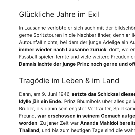
Glückliche Jahre im Exil
In Lausanne verlobte er sich auch mit der bildschö
gerne Spritztouren in die Nachbarländer, denn er l
Autounfall nichts, bei dem der junge Adelige ein 
immer wieder nach Lausanne zurück
, dort, wo e
Fussball spielen lernte und viele weitere Freuden er
Damals lachte der junge Prinz noch gerne und oft
Tragödie im Leben & im Land
Dann, am 9. Juni 1946,
setzte das Schicksal diese
Idylle jäh ein Ende.
Prinz Bhumibols über alles gelie
Bruder, bis dahin sein engster Vertrauter, Spielka
Freund,
war erschossen in seinem Gemach aufg
worden
. Zu jener Zeit war
Ananda Mahidol bereit
Thailand
, und bis zum heutigen Tage sind die wa