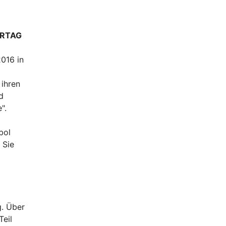
TERTAG
016 in
 ihren
d
".
bol
 Sie
g. Über
Teil