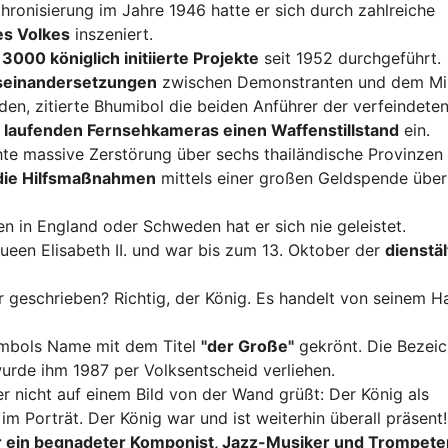
nthronisierung im Jahre 1946 hatte er sich durch zahlreiche
s Volkes
inszeniert.
n
3000 königlich initiierte Projekte
seit 1952 durchgeführt.
seinandersetzungen
zwischen Demonstranten und dem Mil
n, zitierte Bhumibol die beiden Anführer der verfeindete
 laufenden Fernsehkameras einen Waffenstillstand
ein.
te massive Zerstörung über sechs thailändische Provinzen
r die Hilfsmaßnahmen
mittels einer großen Geldspende über
n in England oder Schweden hat er sich nie geleistet.
ueen Elisabeth II. und war bis zum 13. Oktober der
dienstä
 geschrieben? Richtig, der König. Es handelt von seinem Ha
umbols Name mit dem Titel
"der Große"
gekrönt. Die Bezei
rde ihm 1987 per Volksentscheid verliehen.
 nicht auf einem Bild von der Wand grüßt: Der König als
im Porträt. Der König war und ist weiterhin überall präsent!
r ein begnadeter Komponist, Jazz-Musiker und Trompet