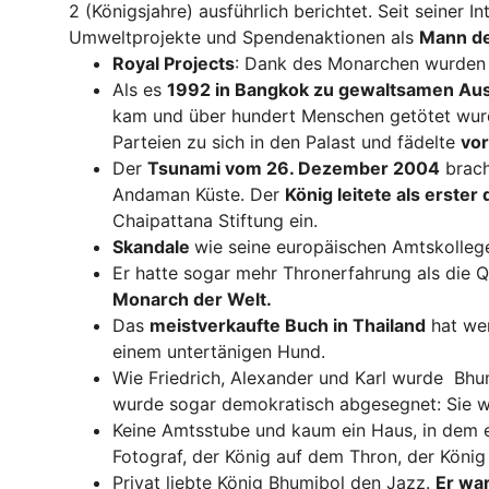
2 (Königsjahre) ausführlich berichtet. Seit seiner I
Umweltprojekte und Spendenaktionen als
Mann de
Royal Projects
: Dank des Monarchen wurde
Als es
1992 in Bangkok zu gewaltsamen Au
kam und über hundert Menschen getötet wurde
Parteien zu sich in den Palast und fädelte
vor
Der
Tsunami vom 26. Dezember 2004
brach
Andaman Küste. Der
König leitete als erste
Chaipattana Stiftung ein.
Skandale
wie seine europäischen Amtskollege
Er hatte sogar mehr Thronerfahrung als die Q
Monarch der Welt.
Das
meistverkaufte Buch in Thailand
hat wer
einem untertänigen Hund.
Wie Friedrich, Alexander und Karl wurde Bh
wurde sogar demokratisch abgesegnet: Sie wu
Keine Amtsstube und kaum ein Haus, in dem er
Fotograf, der König auf dem Thron, der König 
Privat liebte König Bhumibol den Jazz.
Er wa