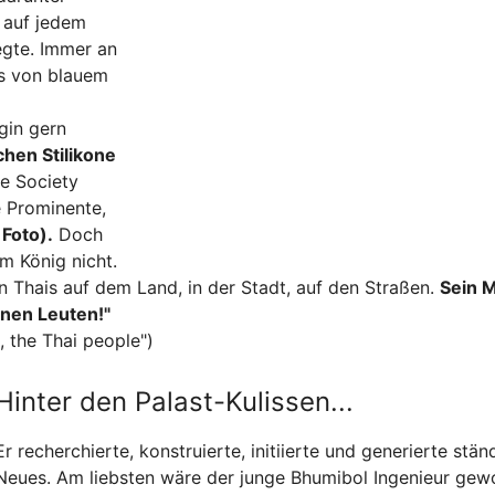
 auf jedem
legte. Immer an
ls von blauem
gin gern
chen Stilikone
le Society
 Prominente,
 Foto).
Doch
m König nicht.
en Thais auf dem Land, in der Stadt, auf den Straßen.
Sein 
inen Leuten!"
, the Thai people")
Hinter den Palast-Kulissen...
Er recherchierte, konstruierte, initiierte und generierte stän
Neues. Am liebsten wäre der junge Bhumibol Ingenieur gew