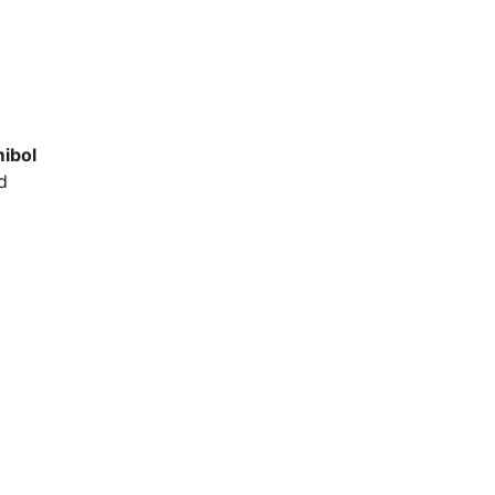
ibol
d