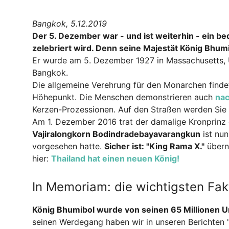
Bangkok, 5.12.2019
Der 5. Dezember war - und ist weiterhin - ein b
zelebriert wird. Denn seine Majestät König Bhumib
Er wurde am 5. Dezember 1927 in Massachusetts, 
Bangkok.
Die allgemeine Verehrung für den Monarchen finde
Höhepunkt. Die Menschen demonstrieren auch
nac
Kerzen-Prozessionen. Auf den Straßen werden Sie au
Am 1. Dezember 2016 trat der damalige Kronprinz of
Vajiralongkorn Bodindradebayavarangkun
ist nun
vorgesehen hatte.
Sicher ist: "King Rama X."
überna
hier:
Thailand hat einen neuen König!
In Memoriam: die wichtigsten Fak
König Bhumibol wurde von seinen 65 Millionen Un
seinen Werdegang haben wir in unseren Berichten "S