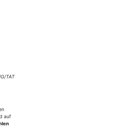
NG/TAT
en
d auf
hlen