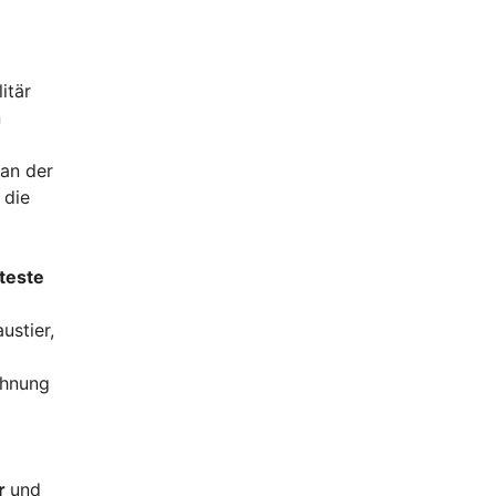
itär
n
 an der
 die
lteste
ustier,
chnung
er
und