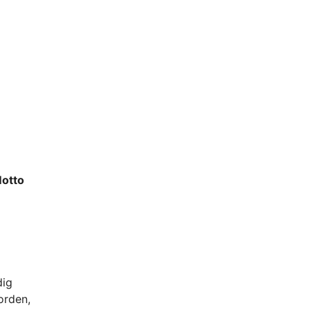
Motto
dig
orden,