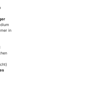
m
ger
udium
mmer in
d
chen
cht)
es