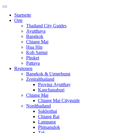
Startseite
Orte
Thailand City Guides
Ayutthaya
Bangkok
Chiang Mai
Hua Hin
Koh Samui
Phuket
Pattaya
Regionen
Bangkok & Umgebung
Zentralthailand
Provinz Ayutthay
Kanchanaburi
Chiang Mai
Chiang Mai Cityguide
Nordthailand
Sukhothai
Chiang Rai
Lampang
Phitsanulok
Tak