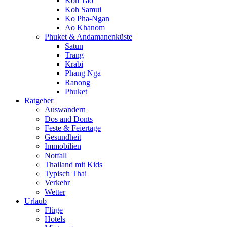
Koh Tao
Koh Samui
Ko Pha-Ngan
Ao Khanom
Phuket & Andamanenküste
Satun
Trang
Krabi
Phang Nga
Ranong
Phuket
Ratgeber
Auswandern
Dos and Donts
Feste & Feiertage
Gesundheit
Immobilien
Notfall
Thailand mit Kids
Typisch Thai
Verkehr
Wetter
Urlaub
Flüge
Hotels