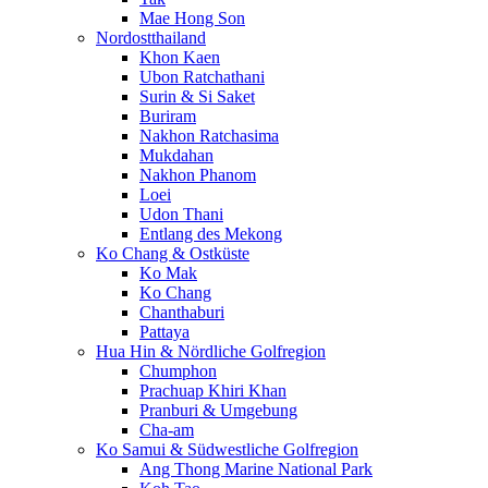
Mae Hong Son
Nordostthailand
Khon Kaen
Ubon Ratchathani
Surin & Si Saket
Buriram
Nakhon Ratchasima
Mukdahan
Nakhon Phanom
Loei
Udon Thani
Entlang des Mekong
Ko Chang & Ostküste
Ko Mak
Ko Chang
Chanthaburi
Pattaya
Hua Hin & Nördliche Golfregion
Chumphon
Prachuap Khiri Khan
Pranburi & Umgebung
Cha-am
Ko Samui & Südwestliche Golfregion
Ang Thong Marine National Park