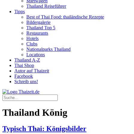
Mietwagen
Thailand Reiseführer
Tipps
Best of Thai Food: thailändische Rezepte
Bildergalerie
Thailand Top 5
Restaurants
Hotels
Clubs
Nationalparks Thailand
Locations
Thailand A-Z
Thai Shop
Autor auf Thaizeit
Facebook
Schreib uns!
Thailand König
Typisch Thai: Königsbilder