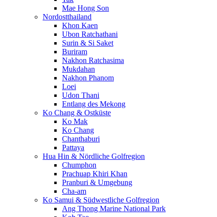
Mae Hong Son
Nordostthailand
Khon Kaen
Ubon Ratchathani
Surin & Si Saket
Buriram
Nakhon Ratchasima
Mukdahan
Nakhon Phanom
Loei
Udon Thani
Entlang des Mekong
Ko Chang & Ostküste
Ko Mak
Ko Chang
Chanthaburi
Pattaya
Hua Hin & Nördliche Golfregion
Chumphon
Prachuap Khiri Khan
Pranburi & Umgebung
Cha-am
Ko Samui & Südwestliche Golfregion
Ang Thong Marine National Park