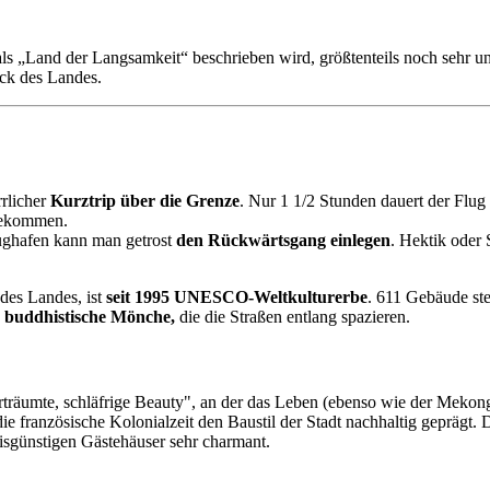
s „Land der Langsamkeit“ beschrieben wird, größtenteils noch sehr unb
ck des Landes.
rrlicher
Kurztrip über die Grenze
. Nur 1 1/2 Stunden dauert der Flu
ekommen.
ghafen kann man getrost
den Rückwärtsgang einlegen
. Hektik oder
des Landes, ist
seit 1995 UNESCO-Weltkulturerbe
. 611 Gebäude st
e buddhistische Mönche,
die die Straßen entlang spazieren.
rträumte, schläfrige Beauty", an der das Leben (ebenso wie der Meko
e französische Kolonialzeit den Baustil der Stadt nachhaltig geprägt.
eisgünstigen Gästehäuser sehr charmant.