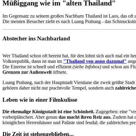
Müßiggang wie im "alten Thailand"
Im Gegensatz zu seinem großen Nachbarn Thailand ist Laos, das oft al
Die meisten Besucher zieht es nach Luang Prabang - das Schmuckstü
Abstecher ins Nachbarland
Wer Thailand schon oft bereist hat, für den lohnt sich auch mal ein he
Volksrepublik, dann ist man im
"Thailand von anno dazumal"
ang
Die Einreise ist schnell und effizient
(siehe Infobox)
und schon am Flu
Grenzen zur Außenwelt
öffnete.
Luang Prabang, nach der Hauptstadt Vientiane die zweit größte Stadt 
gehören daher nicht nur prachtvolle Tempel, sondern auch
zahlreich
Leben wie in einer Filmkulisse
D
ie ehemalige Königsstadt ist eine Schönheit.
Zugegeben: eine "ve
vorbeiplätschert. Aber genau
das macht ihren Reiz aus.
Zudem hat di
königlichen Herrenhäuser und Paläste sind feudal; die zahlreichen pr
Die Zeit ist stehengeblieben...