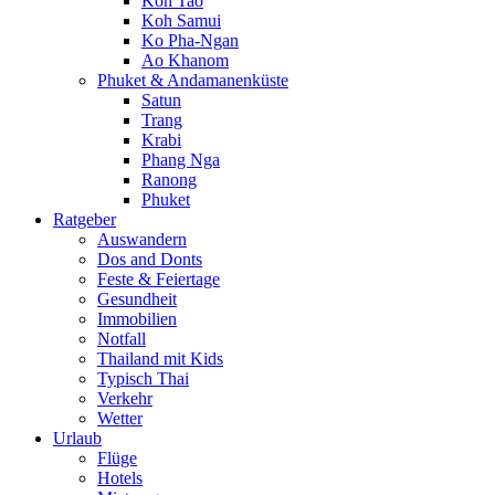
Koh Tao
Koh Samui
Ko Pha-Ngan
Ao Khanom
Phuket & Andamanenküste
Satun
Trang
Krabi
Phang Nga
Ranong
Phuket
Ratgeber
Auswandern
Dos and Donts
Feste & Feiertage
Gesundheit
Immobilien
Notfall
Thailand mit Kids
Typisch Thai
Verkehr
Wetter
Urlaub
Flüge
Hotels